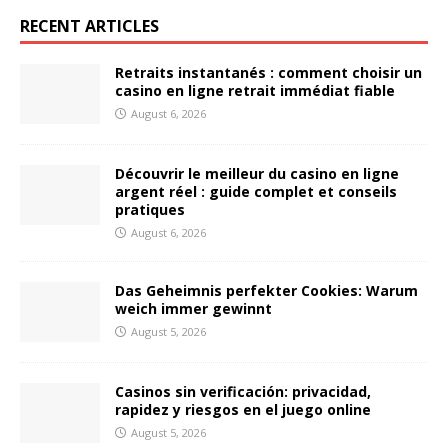
RECENT ARTICLES
Retraits instantanés : comment choisir un
casino en ligne retrait immédiat fiable
August 6, 2026
Découvrir le meilleur du casino en ligne
argent réel : guide complet et conseils
pratiques
August 6, 2026
Das Geheimnis perfekter Cookies: Warum
weich immer gewinnt
August 5, 2026
Casinos sin verificación: privacidad,
rapidez y riesgos en el juego online
August 5, 2026