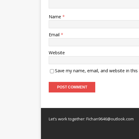
Name
*
Email
*
Website
Save my name, email, and website in this
Let’s work together:
Fichan9646@outlook.com