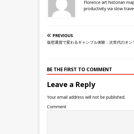
Florence art historian ma
productivity via slow trav
PREVIOUS
仮想通貨で変わるギャンブル体験：次世代のオン
BE THE FIRST TO COMMENT
Leave a Reply
Your email address will not be published.
Comment