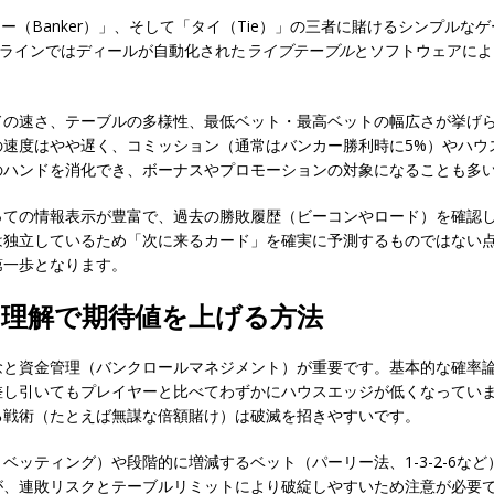
ンカー（Banker）」、そして「タイ（Tie）」の三者に賭けるシンプル
ンラインではディールが自動化された
ライブテーブル
とソフトウェアによ
。
ドの速さ、テーブルの多様性、最低ベット・最高ベットの幅広さが挙げ
速度はやや遅く、コミッション（通常はバンカー勝利時に5%）やハウ
のハンドを消化でき、ボーナスやプロモーションの対象になることも多
っての情報表示が豊富で、過去の勝敗履歴（ビーコンやロード）を確認
は独立しているため「次に来るカード」を確実に予測するものではない
第一歩となります。
の理解で期待値を上げる方法
念と資金管理（バンクロールマネジメント）が重要です。基本的な確率
差し引いてもプレイヤーと比べてわずかにハウスエッジが低くなってい
る戦術（たとえば無謀な倍額賭け）は破滅を招きやすいです。
ベッティング）や段階的に増減するベット（パーリー法、1-3-2-6な
が、連敗リスクとテーブルリミットにより破綻しやすいため注意が必要