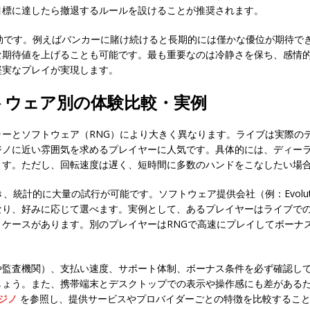
目標に達したら撤退するルールを設けることが推奨されます。
効です。例えばバンカーに賭け続けると長期的には僅かな優位が期待で
な期待値を上げることも可能です。最も重要なのは冷静さを保ち、感情
堅実なプレイが実現します。
トウェア別の体験比較・実例
ーとソフトウェア（RNG）により大きく異なります。ライブは実際の
ジノに近い雰囲気を求めるプレイヤーに人気です。具体的には、ディー
ます。ただし、回転速度は遅く、短時間に多数のハンドをこなしたい場
計的に大量の試行が可能です。ソフトウェア提供会社（例：Evolution、Pl
なり、好みに応じて選べます。実例として、あるプレイヤーはライブで
ケースがあります。別のプレイヤーはRNGで高速にプレイしてボーナ
や監査機関）、支払い速度、サポート体制、ボーナス条件を必ず確認し
しょう。また、携帯端末とデスクトップでの表示や操作感にも差がある
ジノ
を参照し、提供サービスやプロバイダーごとの特徴を比較するこ