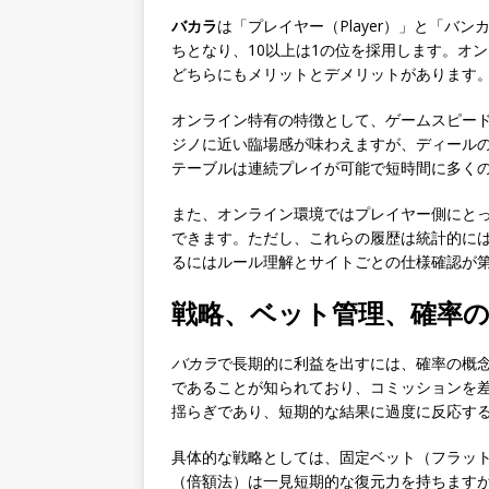
バカラ
は「プレイヤー（Player）」と「バ
ちとなり、10以上は1の位を採用します。オ
どちらにもメリットとデメリットがあります
オンライン特有の特徴として、ゲームスピー
ジノに近い臨場感が味わえますが、ディールの
テーブルは連続プレイが可能で短時間に多く
また、オンライン環境ではプレイヤー側にと
できます。ただし、これらの履歴は統計的に
るにはルール理解とサイトごとの仕様確認が
戦略、ベット管理、確率
バカラ
で長期的に利益を出すには、確率の概
であることが知られており、コミッションを
揺らぎであり、短期的な結果に過度に反応す
具体的な戦略としては、固定ベット（フラット
（倍額法）は一見短期的な復元力を持ちます