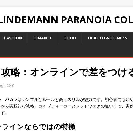
 LINDEMANN PARANOIA CO
FASHION
FINANCE
FOOD
HEALTH & FITNESS
ラ攻略：オンラインで差をつけ
og
0
つ、
バカラ
はシンプルなルールと高いスリルが魅力です。初心者でも始
本から実践的な戦略、ライブディーラーとソフトウェアの違いまで、実
ます。
ンラインならではの特徴