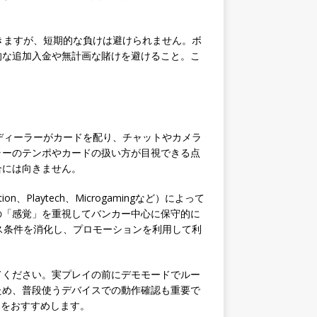
きますが、短期的な負けは避けられません。ボ
的な追加入金や無計画な賭けを避けること。こ
ディーラーがカードを配り、チャットやカメラ
ラーのテンポやカードの扱い方が目視できる点
合には向きません。
aytech、Microgamingなど）によって
の「感覚」を重視してバンカー中心に保守的に
ス条件を消化し、プロモーションを利用して利
てください。実プレイの前にデモモードでルー
ため、普段使うデバイスでの動作確認も重要で
とをおすすめします。