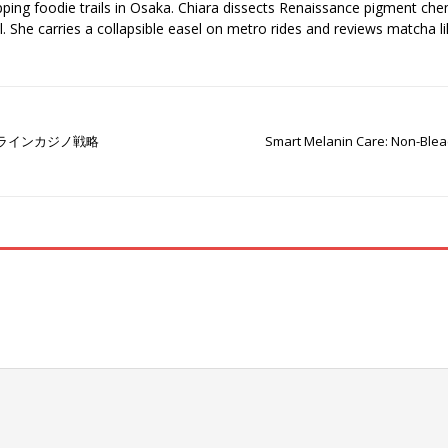
pping foodie trails in Osaka. Chiara dissects Renaissance pigment ch
el. She carries a collapsible easel on metro rides and reviews matcha li
ラインカジノ戦略
Smart Melanin Care: Non-Blea