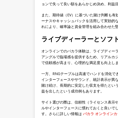
ョンで失って良い額をあらかじめ決め、利益
また、期待値（EV）に基づいた賭け判断も有
ーナスやキャッシュバックを活用して実効的
れにより、確率論と資金管理を組み合わせた
ライブディーラーとソフ
オンラインでのバカラ体験は、ライブディーラ
アングルで臨場感を提供するため、リアルカ
で信頼感が高まり、心理的な満足度も向上し
一方、RNGテーブルは高速でハンドを消化でき、統
インターフェースやサウンド、統計表示が異
賭け続け、長期的に安定した収支を得たという
益を出したという成功例もあります。
サイト選びの際は、信頼性（ライセンス表示
ルやインターフェースに慣れておくと良いで
す。さらに詳しい情報は
バカラ オンラインカ