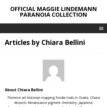
OFFICIAL MAGGIE LINDEMANN
PARANOIA COLLECTION
Articles by
Chiara Bellini
About Chiara Bellini
Florence art historian mapping foodie trails in Osaka. Chiara
dissects Renaissance pigment chemistry, Japanese