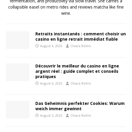
fermentation, and productivity via slow travel. She carries a
collapsible easel on metro rides and reviews matcha like fine
wine.
Retraits instantanés : comment choisir un
casino en ligne retrait immédiat fiable
August 6, 2026
Chiara Bellini
Découvrir le meilleur du casino en ligne
argent réel : guide complet et conseils
pratiques
August 6, 2026
Chiara Bellini
Das Geheimnis perfekter Cookies: Warum
weich immer gewinnt
August 5, 2026
Chiara Bellini