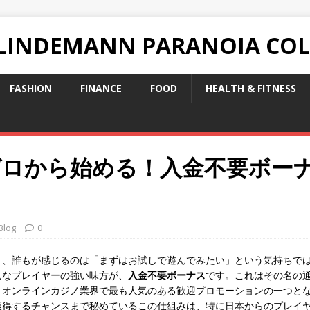
 LINDEMANN PARANOIA CO
FASHION
FINANCE
FOOD
HEALTH & FITNESS
ゼロから始める！入金不要ボー
Blog
0
き、誰もが感じるのは「まずはお試しで遊んでみたい」という気持ちで
んなプレイヤーの強い味方が、
入金不要ボーナス
です。これはその名の
、オンラインカジノ業界で最も人気のある歓迎プロモーションの一つと
獲得するチャンスまで秘めているこの仕組みは、特に日本からのプレイ