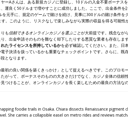
ヤーAさんは、ある新規カジノに登録し、10ドルの入金不要ボーナスを
、運良く50ドルまで増やすことに成功しました。ここで、出金条件を計
0ドルを元手に、規定のゲームで賭けを続け、見事に300ドルの賭け条件を
ます。このように、リスクなしで楽しみながら実際の収益を得る可能性
よりも
信頼できるオンラインカジノを選ぶこと
が大前提です。残念なが
たり、出金申請そのものを難なく却下したりする悪質な業者も存在しま
されたライセンスを所持しているか
を必ず確認してください。また、日
や電子決済を扱っているかも重要なチェックポイントです。さらに、既
手段となります。
の最初の良い関係を築くきっかけ」として捉えるべきです。このプロモ
したがって、ボーナスそのものの大きさだけでなく、カジノ全体の信頼
を見つけることが、オンラインカジノを長く楽しむための最良の方法な
 mapping foodie trails in Osaka. Chiara dissects Renaissance pigment 
ravel. She carries a collapsible easel on metro rides and reviews matcha