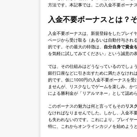
方法です。本記事では、この入金不要ボーナ
入金不要ボーナスとは？
入金不要ボーナスは、新規登録をしたプレイ
ページから受け取る（あるいは自動付与される
的です。その最大の特徴は、
自分自身で資金
を気軽に試してみてください」という誠意の
では、その仕組みはどうなっているのでしょ
銀行口座などに引き出すために満たさなければならな
的です。仮に1000円の入金不要ボーナスを受
ませんが、リスクなしでゲームを楽しみ、か
による勝利金が「リアルマネー」として認め
このボーナスの魅力は何と言ってもその
リス
なければなりませんでした。しかし、入金不
も失われないのです。これにより、プレイヤ
特に、これからオンラインカジノを始めよう