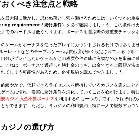
ておくべき注意点と戦略
れを最大限に活かし、思わぬ落とし穴を避けるためには、いくつかの重
ing requirement / 賭け条件）
を必ず確認しましょう。この条件はカ
金までのハードルは低くなります。ボーナスを選ぶ際の最重要チェック
てのゲームがボーナスを使ったプレイにカウントされるわけではありま
やルーレットなどのテーブルゲームは貢献度が低く設定されている（例：
、自分がプレイしたいゲームがどの程度条件達成に有効なのかを事前に
ん。これは、ボーナスで獲得した勝利金のうち、出金できる上限額が決
されてしまう可能性があるため、必ず規約を読んでおきましょう。
較的緩やかで、信頼できるライセンスを所持しているカジノを選ぶこと
はゲームに慣れ、着実に賭け条件を消化していくことを心がけます。特
新規カジノ 入金不要ボーナス
を利用するのも一つの手です。それぞれの
ことができます。ただし、各カジノの利用規約（特に一人で複数アカウ
るカジノの選び方