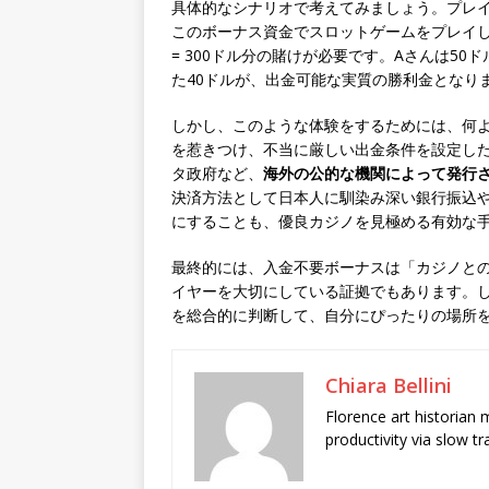
具体的なシナリオで考えてみましょう。プレイ
このボーナス資金でスロットゲームをプレイし
= 300ドル分の賭けが必要です。Aさんは5
た40ドルが、出金可能な実質の勝利金となり
しかし、このような体験をするためには、何
を惹きつけ、不当に厳しい出金条件を設定し
タ政府など、
海外の公的な機関によって発行
決済方法として日本人に馴染み深い銀行振込
にすることも、優良カジノを見極める有効な
最終的には、入金不要ボーナスは「カジノと
イヤーを大切にしている証拠でもあります。
を総合的に判断して、自分にぴったりの場所
Chiara Bellini
Florence art historian
productivity via slow t