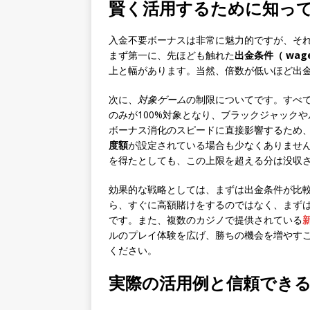
賢く活用するために知っ
入金不要ボーナスは非常に魅力的ですが、そ
まず第一に、先ほども触れた
出金条件（ wager
上と幅があります。当然、倍数が低いほど出
次に、
対象ゲーム
の制限についてです。すべ
のみが100%対象となり、ブラックジャック
ボーナス消化のスピードに直接影響するため
度額
が設定されている場合も少なくありませ
を得たとしても、この上限を超える分は没収
効果的な戦略としては、まずは出金条件が比
ら、すぐに高額賭けをするのではなく、まず
です。また、複数のカジノで提供されている
ルのプレイ体験を広げ、勝ちの機会を増やす
ください。
実際の活用例と信頼でき