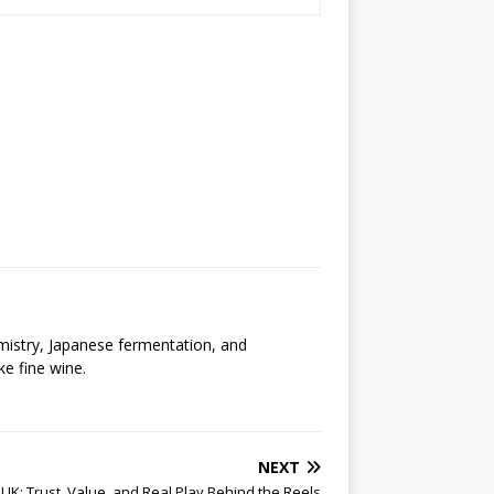
emistry, Japanese fermentation, and
ke fine wine.
NEXT
 UK: Trust, Value, and Real Play Behind the Reels