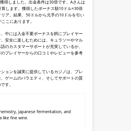
獲得しました。出金条件は30倍です。Aさんは
算します。獲得したボーナス額10ドル×30倍
クリア。結果、50ドルから元手の10ドルを引い
がここにあります。
ら、中には入金不要ボーナスを餌にプレイヤー
す。安全に楽しむためには、キュラソーやマル
本語のカスタマーサポートが充実しているか、
存のプレイヤーからの口コミやレビューを参考
ーションを誠実に提供しているカジノは、プレ
性、ゲームのバラエティ、そしてサポートの質
のです。
chemistry, Japanese fermentation, and
 like fine wine.