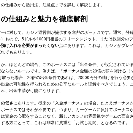
スの仕組みから活用法、注意点までを詳しく解説します。
その仕組みと魅力を徹底解剖
ヤーに対して、カジノ運営側が提供する
無料のボーナス
です。通常、登録
）もので、5ドルや1000円相当のフリークレジット、または数回分の
を預け入れる必要がまったくない
点にあります。これは、カジノがプレ
表れでもあります。
うか。ほとんどの場合、このボーナスには「出金条件」が設定されてい
いルールです。例えば、「ボーナス金額の20倍の額を賭ける（ wageri
け取った場合、20倍の出金条件であれば、20000円分の賭けを行う必
つ出金の可能性を得られるための公平なルールと理解すべきでしょう。
られ、出金申請が可能になります。
クの低さ
にあります。従来の「入金ボーナス」の場合、たとえボーナス
要ボーナスではそれが不要です。つまり、万一ゲームに負けてボーナス
ーは資金の心配をすることなく、新しいカジノの雰囲気やゲームの面白
とする方にとって、これは非常に貴重な「お試し期間」となるのです。