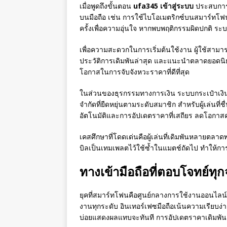
เมื่อพูดถึงขั้นตอน
ufa345 เข้าสู่ระบบ
ประสบการณ์
บนมือถือ เช่น การใช้ไบโอเมตริกซ์บนสมาร์ทโฟน
ครั้งเพื่อความอุ่นใจ หากพบพฤติกรรมผิดปกติ ระ
เพื่อความสะดวกในการเริ่มต้นใช้งาน ผู้ใช้สามา
ประวัติการเดิมพันล่าสุด และแนะนำตลาดยอดนิยมที
โอกาสในการจับจังหวะราคาที่ดีที่สุด
ในส่วนของธุรกรรมทางการเงิน ระบบกระเป๋าเงิ
จำกัดที่ยืดหยุ่นตามระดับสมาชิก สำหรับผู้เล่นท
อัตโนมัติและการอัปเดตราคาที่เสถียร ลดโอกา
เคสศึกษาที่โดดเด่นคือผู้เล่นที่เดิมพันหลายต
บิลเป็นเทมเพลตไว้ใช้ซ้ำในแมตช์ถัดไป ทำให้การ
ทางเข้ามือถือที่ตอบโจทย์ทุก
ยุคที่สมาร์ทโฟนคือศูนย์กลางการใช้งานออนไลน์ 
งานทุกระดับ อินเทอร์เฟซมือถือเน้นความเรียบง่
บ่อยแสดงผลแทบจะทันที การอัปเดตราคาเดิมพันแ