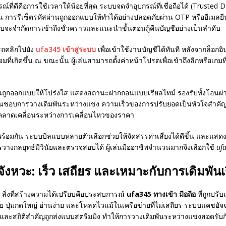
ที่ดีคือการใช้เวลาให้น้อยที่สุด ระบบจดจำอุปกรณ์ที่เชื่อถือได้ (Truste
 การรีเซ็ตรหัสผ่านถูกออกแบบให้ทำได้อย่างปลอดภัยผ่าน OTP หรืออีเมลยื
บบจะจำกัดการเข้าถึงชั่วคราวและแนะนำขั้นตอนกู้คืนบัญชีอย่างเป็นลำดับ
รถคลิกไปยัง
ufa345 เข้าสู่ระบบ
เพื่อเข้าใช้งานบัญชีได้ทันที หลังจากล็อ
่เกิดขึ้น ณ ขณะนั้น ผู้เล่นสามารถตั้งค่าหน้าโปรดเพื่อเข้าถึงลีกหรือเก
นถูกออกแบบให้โปร่งใส แสดงสถานะฝากถอนแบบเรียลไทม์ รองรับทั้งโอนผ่
ี่ชื่นชอบการวางเดิมพันระหว่างแข่ง ความเร็วของการปรับยอดเป็นหัวใจสำคัญ
สคลาดเคลื่อนระหว่างการเคลื่อนไหวของราคา
ลาดพร้อมกัน ระบบบิลแบบหลายตัวเลือกช่วยให้จัดสรรค่าเสี่ยงได้ดีขึ้น 
วางกลยุทธ์มีวินัยและตรวจสอบได้ ผู้เล่นมืออาชีพจำนวนมากจึงเลือกใช้
uf
จังหวะ: เร็ว เสถียร และเหมาะกับการเดิมพันเ
สิ่งที่สร้างความได้เปรียบคือประสบการณ์
ufa345 ทางเข้า มือถือ
ที่ถูกปร
าย ปุ่มกดใหญ่ อ่านง่าย และโหลดไวแม้ในเครือข่ายที่ไม่เสถียร ระบบแคชอั
ละสถิติสำคัญถูกส่งแบบสตรีมมิง ทำให้การวางเดิมพันระหว่างแข่งสอดรับก