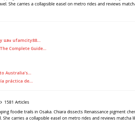
ravel. She carries a collapsible easel on metro rides and reviews matcha
ity และ ufamcity88…
: The Complete Guide…
 to Australia’s…
ía práctica de…
1581 Articles
pping foodie trails in Osaka. Chiara dissects Renaissance pigment ch
el. She carries a collapsible easel on metro rides and reviews matcha li