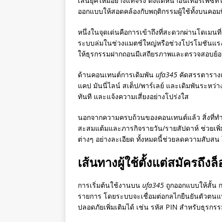
เล่นยุคใหม่อย่างแท้จริง ตั้งแต่หน้าอินเทอร์เ
ออกแบบให้สอดคล้องกับพฤติกรรมผู้ใช้ทั้งบนคอมพิว
หนึ่งในจุดเด่นคือการเข้าถึงที่สะดวกผ่านโดเมนที่เ
ระบบล่มในช่วงแมตช์ใหญ่หรือช่วงโปรโมชันแรง
ให้ธุรกรรมฝากถอนมีเสถียรภาพและตรวจสอบย้อ
ด้านคอนเทนต์การเดิมพัน
ufa345
คัดสรรตารางแข
แคป มันนี่ไลน์ สเต็ป/พาร์เลย์ และเดิมพันระหว่
ทันที และแจ้งความเสี่ยงอย่างโปร่งใส
นอกจากความครบถ้วนของคอนเทนต์แล้ว สิ่งที่ท
สะสมแต้มและภารกิจรายวัน/รายสัปดาห์ ช่วยเพิ่
ต่างๆ อย่างละเอียด ทั้งหมดนี้ช่วยลดความสับสน โด
เส้นทางผู้ใช้ตั้งแต่สมัครถึ
การเริ่มต้นใช้งานบน
ufa345
ถูกออกแบบให้สั้น 
รายการ โดยระบบจะเชื่อมต่อกลไกยืนยันตัวตนแบบ 
ปลอดภัยเพิ่มเติมได้ เช่น รหัส PIN สำหรับธุรกร