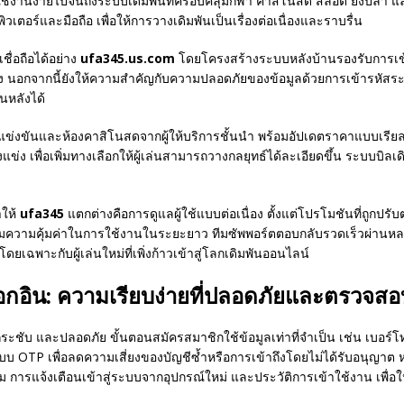
ฟซที่ใช้งานง่ายไปจนถึงระบบเดิมพันที่ครอบคลุมกีฬา คาสิโนสด สล็อต ยิงป
เตอร์และมือถือ เพื่อให้การวางเดิมพันเป็นเรื่องต่อเนื่องและราบรื่น
ชื่อถือได้อย่าง
ufa345.us.com
โดยโครงสร้างระบบหลังบ้านรองรับการเข
 นอกจากนี้ยังให้ความสำคัญกับความปลอดภัยของข้อมูลด้วยการเข้ารหัสระ
นหลังได้
่งขันและห้องคาสิโนสดจากผู้ให้บริการชั้นนำ พร้อมอัปเดตราคาแบบเรียล
างแข่ง เพื่อเพิ่มทางเลือกให้ผู้เล่นสามารถวางกลยุทธ์ได้ละเอียดขึ้น ระบบบ
ำให้
ufa345
แตกต่างคือการดูแลผู้ใช้แบบต่อเนื่อง ตั้งแต่โปรโมชันที่ถูก
มความคุ้มค่าในการใช้งานในระยะยาว ทีมซัพพอร์ตตอบกลับรวดเร็วผ่านหลาย
ยเฉพาะกับผู้เล่นใหม่ที่เพิ่งก้าวเข้าสู่โลกเดิมพันออนไลน์
งล็อกอิน: ความเรียบง่ายที่ปลอดภัยและตรวจสอ
กระชับ และปลอดภัย ขั้นตอนสมัครสมาชิกใช้ข้อมูลเท่าที่จำเป็น เช่น เบอร
OTP เพื่อลดความเสี่ยงของบัญชีซ้ำหรือการเข้าถึงโดยไม่ได้รับอนุญาต หลั
รม การแจ้งเตือนเข้าสู่ระบบจากอุปกรณ์ใหม่ และประวัติการเข้าใช้งาน เพื่อ