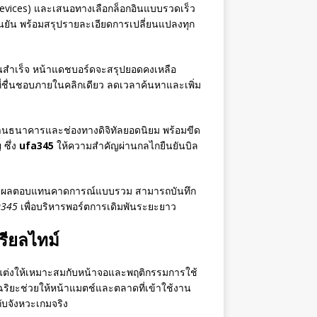
d Devices) และเสนอทางเลือกล็อกอินแบบรวดเร็ว
นยัน พร้อมสรุปรายละเอียดการเปลี่ยนแปลงทุก
กอินสำเร็จ หน้าแดชบอร์ดจะสรุปยอดคงเหลือ
มที่ชื่นชอบภายในคลิกเดียว ลดเวลาค้นหาและเพิ่ม
านธนาคารและช่องทางดิจิทัลยอดนิยม พร้อมขีด
 ซึ่ง
ufa345
ให้ความสำคัญผ่านกลไกยืนยันบิล
และแสดงผลตอบแทนคาดการณ์แบบรวม สามารถบันทึก
a345
เพื่อบริหารพอร์ตการเดิมพันระยะยาว
รียลไทม์
ับแต่งให้เหมาะสมกับหน้าจอและพฤติกรรมการใช้
จฉริยะช่วยให้หน้าแมตช์และตลาดที่เข้าใช้งาน
ับจังหวะเกมจริง