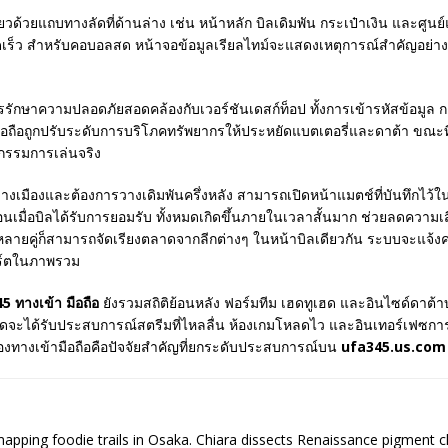
ด้วยแถบทางลัดที่ด้านล่าง เช่น หน้าหลัก บิลเดิมพัน กระเป๋าเงิน และศูนย
วดเร็ว สำหรับคอบอลสด หน้าจอข้อมูลเรียลไทม์จะแสดงเหตุการณ์สำคัญอย่า
รักษาความปลอดภัยสอดคล้องกับเวอร์ชันเดสก์ท็อป ทั้งการเข้ารหัสข้อมูล
ือถือถูกปรับระดับการบริโภคทรัพยากรให้ประหยัดแบตเตอรี่และดาต้า ขณะที
ิกรรมการเล่นจริง
ะหว่างเมืองและต้องการวางเดิมพันครึ่งหลัง สามารถเปิดหน้าแมตช์ที่บันทึก
ตือนเมื่อบิลได้รับการยอมรับ ทั้งหมดเกิดขึ้นภายในเวลาสั้นมาก ช่วยลดความ
็ปหลายคู่ก็สามารถจัดเรียงตลาดจากลีกต่างๆ ในหน้าบิลเดียวกัน ระบบจะ
พอร์ตในภาพรวม
5 ทางเข้า มือถือ
ยังรวมสถิติย้อนหลัง ฟอร์มทีม เฮดทูเฮด และอินไซด์ดาต้าบ
นสดจะได้รับประสบการณ์สตรีมที่ไหลลื่น ห้องเกมโหลดไว และอินเทอร์เฟซการ
องทางเข้ามือถือคือปัจจัยสำคัญที่ยกระดับประสบการณ์บน
ufa345.us.com
 mapping foodie trails in Osaka. Chiara dissects Renaissance pigment 