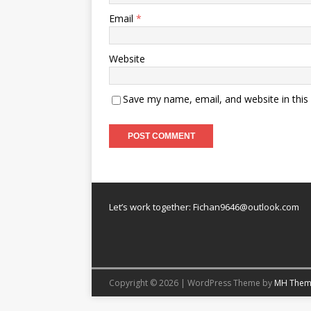
Email
*
Website
Save my name, email, and website in this
Let’s work together:
Fichan9646@outlook.com
Copyright © 2026 | WordPress Theme by
MH Them