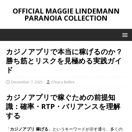
OFFICIAL MAGGIE LINDEMANN
PARANOIA COLLECTION
カジノアプリで本当に稼げるのか？
勝ち筋とリスクを見極める実践ガイ
ド
December 7, 2025
Chiara Bellini
カジノアプリで稼ぐための前提知
識：確率・RTP・バリアンスを理解
する
「
カジノアプリ 稼げる
」というキーワードが示す通り、多くの