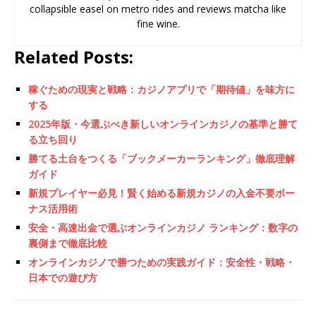
collapsible easel on metro rides and reviews matcha like
fine wine.
Related Posts:
稼ぐための現実と戦略：カジノアプリで「期待値」を味方に
する
2025年版・今選ぶべき新しいオンラインカジノの基準と勝て
る立ち回り
勝てる土台をつくる「ブックメーカーランキング」徹底理解
ガイド
新規プレイヤー必見！賢く始める新規カジノの入金不要ボー
ナス活用術
安全・高速出金で選ぶオンラインカジノ ランキング：数字の
裏側まで徹底比較
オンラインカジノで勝つための実践ガイド：安全性・戦略・
日本での遊び方