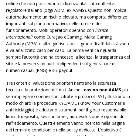
online che non possiedono la licenza rilasciata dall’ente
regolatore italiano (oggi ADM, ex AAMS). Questo non implica
automaticamente un rischio elevato, ma comporta differenze
importanti sul piano normativo, delle tutele e del
funzionamento. Molti operatori operano con
licenze
internazionali
come Curaçao eGaming, Malta Gaming
Authority (MGA) o altre giurisdizioni: il grado di affidabilità varia
e va analizzato caso per caso. La prima verifica riguarda
sempre l’autorità che ha concesso la licenza, la trasparenza del
sito e la presenza di audit indipendenti sul generatore di
numeri casuali (RNG) e sui payout.
Tra i criteri di valutazione prioritari rientrano la sicurezza
tecnica e la protezione dei dati. Anche i
casino non AAMS
più
seri impiegano connessioni cifrate e protocolli SSL, illustrano in
modo chiaro le procedure KYC/AML (Know Your Customer e
antiriciclaggio) e adottano strumenti per il gioco responsabile:
limiti di deposito, session timer, autoesclusione e opzioni di
raffreddamento. Questi elementi vanno ricercati nella pagina
dei termini e condizioni e nelle policy dedicate. L’obiettivo è