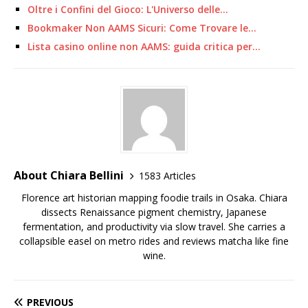
Oltre i Confini del Gioco: L'Universo delle…
Bookmaker Non AAMS Sicuri: Come Trovare le…
Lista casino online non AAMS: guida critica per…
About Chiara Bellini
1583 Articles
Florence art historian mapping foodie trails in Osaka. Chiara
dissects Renaissance pigment chemistry, Japanese
fermentation, and productivity via slow travel. She carries a
collapsible easel on metro rides and reviews matcha like fine
wine.
PREVIOUS