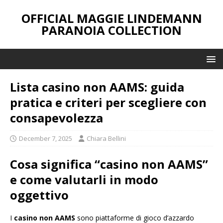
OFFICIAL MAGGIE LINDEMANN
PARANOIA COLLECTION
Lista casino non AAMS: guida
pratica e criteri per scegliere con
consapevolezza
December 7, 2025
Chiara Bellini
Cosa significa “casino non AAMS”
e come valutarli in modo
oggettivo
I
casino non AAMS
sono piattaforme di gioco d’azzardo