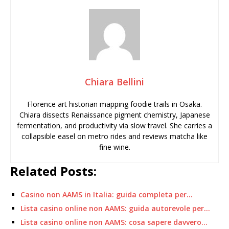
Chiara Bellini
Florence art historian mapping foodie trails in Osaka.
Chiara dissects Renaissance pigment chemistry, Japanese
fermentation, and productivity via slow travel. She carries a
collapsible easel on metro rides and reviews matcha like
fine wine.
Related Posts:
Casino non AAMS in Italia: guida completa per…
Lista casino online non AAMS: guida autorevole per…
Lista casino online non AAMS: cosa sapere davvero…