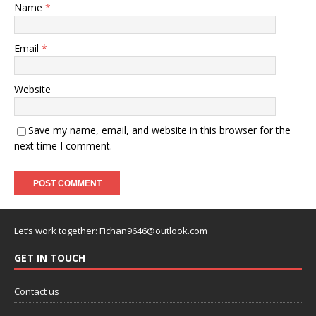
Name
*
Email
*
Website
Save my name, email, and website in this browser for the
next time I comment.
Let’s work together:
Fichan9646@outlook.com
GET IN TOUCH
Contact us