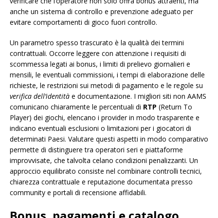
verificare che l’operatore non solo offra bonus attraenti, ma
anche un sistema di controllo e prevenzione adeguato per
evitare comportamenti di gioco fuori controllo.
Un parametro spesso trascurato è la qualità dei termini
contrattuali. Occorre leggere con attenzione i requisiti di
scommessa legati ai bonus, i limiti di prelievo giornalieri e
mensili, le eventuali commissioni, i tempi di elaborazione delle
richieste, le restrizioni sui metodi di pagamento e le regole su
verifica dell’identità
e documentazione. I migliori siti non AAMS
comunicano chiaramente le percentuali di
RTP
(Return To
Player) dei giochi, elencano i provider in modo trasparente e
indicano eventuali esclusioni o limitazioni per i giocatori di
determinati Paesi. Valutare questi aspetti in modo comparativo
permette di distinguere tra operatori seri e piattaforme
improvvisate, che talvolta celano condizioni penalizzanti. Un
approccio equilibrato consiste nel combinare controlli tecnici,
chiarezza contrattuale e reputazione documentata presso
community e portali di recensione affidabili.
Bonus, pagamenti e catalogo