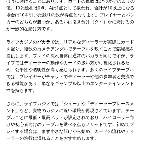
ほうに賭けることにあります。カードの点数は2〜9がそのままの
値、10と絵札は0点、Aは1点として扱われ、合計が10以上になる
場合は10を引いた残りの数が得点となります。プレイヤーとバン
カーのどちらが勝つか、あるいは引き分け（タイ）かに賭けるの
が一般的な賭け方です。
ライブカジノの
バカラ
では、リアルなディーラーが実際にカード
を配り、複数のカメラアングルでテーブルを映すことで臨場感を
提供します。プレイの流れ自体は通常のバカラと同じですが、ラ
イブではディーラーの動作やカードの扱い方が可視化されるた
め、公平性や透明性が高く感じられます。多くのライブテーブル
では、プレイヤーがチャットでディーラーや他の参加者と交流で
きる機能があり、単なるギャンブル以上のエンターテインメント
性を持ちます。
さらに、ライブカジノでは「シュー」や「ディーラープレースメ
ント」など、実物のカジノに近い環境が再現されています。テー
ブルごとに最低・最高ベットが設定されており、ハイローラー向
けや初心者向けのテーブルを選べる点もメリットです。初めてプ
レイする場合は、まず小さな賭けから始め、カードの流れやディ
ーラーの進行に慣れることをおすすめします。