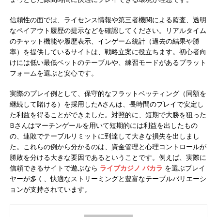
信頼性の面では、ライセンス情報や第三者機関による監査、透明
なペイアウト履歴の提示などを確認してください。リアルタイム
のチャット機能や履歴表示、インゲーム統計（過去の結果や勝
率）を提供しているサイトは、戦略立案に役立ちます。初心者向
けには低い最低ベットのテーブルや、練習モードがあるプラット
フォームを選ぶと安心です。
実際のプレイ例として、保守的なフラットベッティング（同額を
継続して賭ける）を採用したAさんは、長時間のプレイで安定し
た利益を得ることができました。対照的に、短期で大勝を狙った
Bさんはマーチンゲールを用いて短期的には利益を出したもの
の、連敗でテーブルリミットに到達して大きな損失を出しまし
た。これらの例から分かるのは、資金管理と心理コントロールが
勝敗を分ける大きな要因であるということです。例えば、実際に
信頼できるサイトで遊ぶなら
ライブカジノ バカラ
を選ぶプレイ
ヤーが多く、快適なストリーミングと豊富なテーブルバリエーシ
ョンが支持されています。