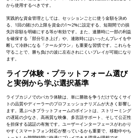
から使用するべきです。
実践的な資金管理としては、セッションごとに使う金額を決め
る、1回の賭けの上限を資金の1〜2%に設定する、短期間での損
失許容額を明確にする等が有効です。また、連勝時に一部の利益
を確保する「部分引き上げ」や、連敗時にはいったんプレイを中
断して冷静になる「クールダウン」も重要な習慣です。これらを
守ることで、勝ち負けの波に左右されにくいプレイが可能になり
ます。
ライブ体験・プラットフォーム選び
と実例から学ぶ選択基準
ライブカジノでのバカラ体験は、単に勝敗を争うだけでなくサイ
トの品質やディーラーのプロフェッショナリズムが大きく影響し
ます。選ぶべきプラットフォームのポイントは、ストリーミング
の遅延の少なさ、高画質な映像、多言語サポート、そして公正性
を担保する認証の有無です。ユーザーインターフェースがわかり
やすくスマートフォン対応が整っているかも重要で、移動中やち
ょっとした隙間時間に快適にプレイできる環境が理想です。