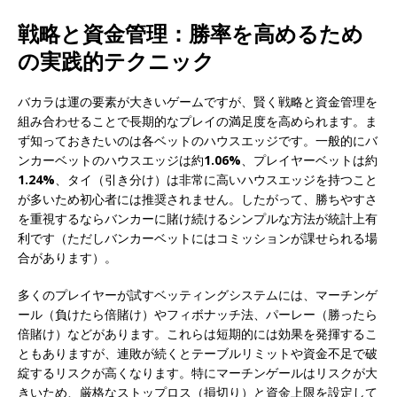
戦略と資金管理：勝率を高めるため
の実践的テクニック
バカラは運の要素が大きいゲームですが、賢く戦略と資金管理を
組み合わせることで長期的なプレイの満足度を高められます。ま
ず知っておきたいのは各ベットのハウスエッジです。一般的にバ
ンカーベットのハウスエッジは約
1.06%
、プレイヤーベットは約
1.24%
、タイ（引き分け）は非常に高いハウスエッジを持つこと
が多いため初心者には推奨されません。したがって、勝ちやすさ
を重視するならバンカーに賭け続けるシンプルな方法が統計上有
利です（ただしバンカーベットにはコミッションが課せられる場
合があります）。
多くのプレイヤーが試すベッティングシステムには、マーチンゲ
ール（負けたら倍賭け）やフィボナッチ法、パーレー（勝ったら
倍賭け）などがあります。これらは短期的には効果を発揮するこ
ともありますが、連敗が続くとテーブルリミットや資金不足で破
綻するリスクが高くなります。特にマーチンゲールはリスクが大
きいため、厳格なストップロス（損切り）と資金上限を設定して