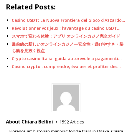
Related Posts:
Casino USDT: La Nuova Frontiera del Gioco d’Azzardo…
Révolutionner vos jeux : l’avantage du casino USDT…
スマホで変わる体験：アプリ オンラインカジノ完全ガイド
最前線の新しいオンラインカジノ—安全性・遊びやすさ・勝
ち筋を見抜く視点
Crypto casino Italia: guida autorevole a pagamenti…
Casino crypto : comprendre, évaluer et profiter des…
About Chiara Bellini
1592 Articles
Florence art historian mapping foodie trails in Osaka. Chiara