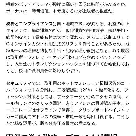
機種のボラティリティが極端に高いと回収に時間がかかるため、
ボーナスの「時間価値」も考慮するのが上級者の視点だ。
税務とコンプライアンス
は国・地域で扱いが異なる。利益の計上
タイミング、損益通算の可否、仮想通貨の評価方法（移動平均・
総平均など）で最終負担は大きく変わる。さらに、規制エリアで
のオンラインカジノ利用は法的リスクを伴うことがあるため、地
域ルールの理解と適切な申告・記録管理が前提となる。取引履歴
は取引所・ウォレット・カジノ側のログを含めてバックアップ
し、入出金のトランザクションハッシュを紐づけて台帳化してお
くと、後日の説明責任に対応しやすい。
セキュリティ
では、取引用のホットウォレットと長期保管のコー
ルドウォレットを分離し、二段階認証（2FA）を標準化する。フ
ィッシング対策としては、ブックマークからのアクセス徹底、メ
ール内リンクのクリック回避、入金アドレスの再確認が基本。シ
ードフレーズはオフラインで保存し、クリップボードハイジャッ
カーに備えてアドレスの先頭・末尾一致を毎回目視する。こうし
た地味な運用が、勝ち分を守る最大の盾になる。