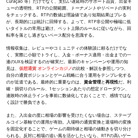
Curaçao 等）だけでなく、支払い遅延時のサポート品質、出金キ
ューの透明性、RTPの公開範囲、
トーナメントやリベート
の実利
をチェックする。RTPの数値は理論値であり短期結果はブレる
が、長期的には統計に回帰する。よって、RTP非公開や極端に低
いタイトルの常用は避け、ベット上限のルールに従いながら、回
転率を落とし過ぎないペース配分を意識する。
情報収集は、レビューやコミュニティの体験談に頼るだけでな
く、実際に小額でトライし、入金・ボーナス適用・出金までの一
連のUXを検証するのが確実だ。最新のキャンペーンや運用の知
見は、
仮想通貨 オンラインカジノ
の比較・解説を参照しつつ、
自分の通貨ポジションとゲーム戦略に合う運用をテンプレ化する
のが近道である。最終的に重要なのは、
資金管理
と
再現性
だ。利
確・損切りのルール、1セッションあたりの想定ドローダウン、
連敗時の休止ラインを事前に数値化しておくことで、感情ではな
く設計で勝負できる。
また、入出金の度に相場の影響を受けたくない場合は、ステーブ
ルコイン基軸での運用が有効。入場時の通貨変換と退場時の変換
を固定化することで、ゲームの期待値と相場の値動きを切り分け
られる。反対に相場の追い風を活かしたいなら、RTPの高いゲー