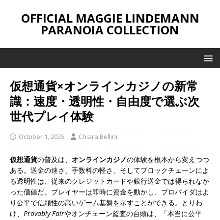
OFFICIAL MAGGIE LINDEMANN
PARANOIA COLLECTION
仮想通貨×オンラインカジノの新常
識：速度・透明性・自由度で選ぶ次
世代プレイ体験
October 1, 2025
Chiara Bellini
仮想通貨
の普及は、
オンラインカジノ
の体験を根本から変えつつ
ある。送金の速さ、手数料の軽さ、そしてブロックチェーンによ
る透明性は、従来のクレジットカードや銀行送金では得られなか
った価値だ。プレイヤーは即時に資金を動かし、プロバイダはよ
り公平で信頼性の高いゲーム基盤を示すことができる。とりわ
け、
Provably Fair
やオンチェーン監査の台頭は、「本当に公平