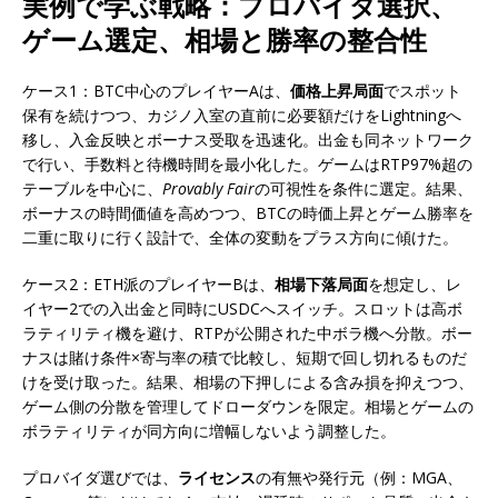
実例で学ぶ戦略：プロバイダ選択、
ゲーム選定、相場と勝率の整合性
ケース1：BTC中心のプレイヤーAは、
価格上昇局面
でスポット
保有を続けつつ、カジノ入室の直前に必要額だけをLightningへ
移し、入金反映とボーナス受取を迅速化。出金も同ネットワーク
で行い、手数料と待機時間を最小化した。ゲームはRTP97%超の
テーブルを中心に、
Provably Fair
の可視性を条件に選定。結果、
ボーナスの時間価値を高めつつ、BTCの時価上昇とゲーム勝率を
二重に取りに行く設計で、全体の変動をプラス方向に傾けた。
ケース2：ETH派のプレイヤーBは、
相場下落局面
を想定し、レ
イヤー2での入出金と同時にUSDCへスイッチ。スロットは高ボ
ラティリティ機を避け、RTPが公開された中ボラ機へ分散。ボー
ナスは賭け条件×寄与率の積で比較し、短期で回し切れるものだ
けを受け取った。結果、相場の下押しによる含み損を抑えつつ、
ゲーム側の分散を管理してドローダウンを限定。相場とゲームの
ボラティリティが同方向に増幅しないよう調整した。
プロバイダ選びでは、
ライセンス
の有無や発行元（例：MGA、