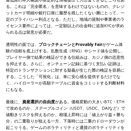
る。これは「完全匿名」を意味するわけではないものの、クレジ
ットカード明細や銀行口座に履歴を残したくない層にとって、一
定のプライバシー利点となる。ただし、地域の規制や事業者のラ
イセンス要件によっては、一定額以上の出金時に追加KYCが求め
られる点は留意が必要だ。
透明性の面では、
ブロックチェーンとProvably Fair
がゲーム体
験の信頼を底上げする。乱数生成（RNG）やシード値を公開し、
プレイヤー側で結果の検証ができる仕組みは、カジノ側の恣意性
を抑止する。さらに、オンチェーン記録に基づく支払い証跡は、
特定のトランザクションに対する疑義が生じた際の検証を容易に
する。こうした「可視化」は、単に安心感を提供するだけでな
く、ハイローラーが高額テーブルに資金をコミットする判断材料
にもなる。
最後に、
資産選択の自由度
がある。価格変動の大きいBTC・ETH
で攻めるのか、
ステーブルコイン
（USDT、USDC、DAIなど）で
値動きリスクを抑えるのか。相場上昇時には「値上がり益＋勝ち
分」の二重取りが狙える一方、下落時には二重のドローダウンが
起こりうる。ゲームのボラティリティと通貨のボラティリティを