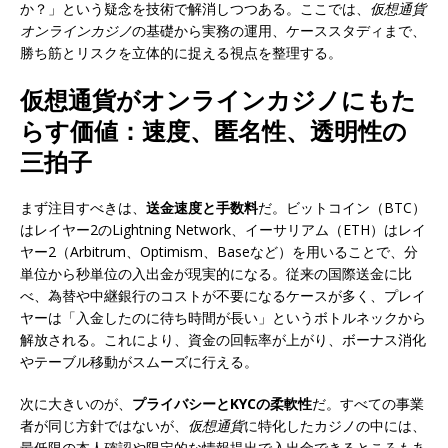
か？」という疑念を技術で解消しつつある。ここでは、
仮想通貨
オンラインカジノ
の基礎から実務の運用、ケーススタディまで、
勝ち筋とリスクを立体的に捉える視点を整理する。
仮想通貨がオンラインカジノにもた
らす価値：速度、匿名性、透明性の
三拍子
まず注目すべきは、
送金速度と手数料
だ。ビットコイン（BTC）
はレイヤー2のLightning Network、イーサリアム（ETH）はレイ
ヤー2（Arbitrum、Optimism、Baseなど）を用いることで、分
単位から秒単位の入出金が現実的になる。従来の国際送金に比
べ、為替や中継銀行のコストが不要になるケースが多く、プレイ
ヤーは「入金したのに待ち時間が長い」というボトルネックから
解放される。これにより、資金の回転率が上がり、ボーナス消化
やテーブル移動がスムーズに行える。
次に大きいのが、
プライバシーとKYCの柔軟性
だ。すべての事業
者が同じ方針ではないが、
仮想通貨
に特化したカジノの中には、
最低限の本人確認や限定的な情報提出で入出金できるところもあ