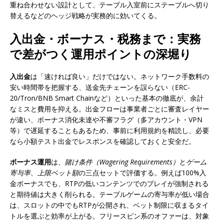
重ね合わせない設計として、テーブル入室前にステーブルへ切り
替えるなどのヘッジ戦略が実務的に効いてくる。
入出金・ボーナス・税務まで：実務
で差がつく運用ポイントの深堀り
入出金
は「速ければ良い」だけではない。ネットワーク手数料の
安い時間帯を把握する、送金先チェーンを誤らない（ERC-
20/Tron/BNB Smart Chainなど）といった基本の徹底が、余計
なミスと費用を抑える。出金フローは事業者ごとに審査レイヤー
が違い、ボーナス消化未達や不審フラグ（多アカウント・VPN
等）で遅延することもあるため、事前に利用規約を精読し、必要
なら小額テスト出金でレスポンスを確認しておくと安全だ。
ボーナス運用
は、
賭け条件（Wagering Requirements）
と
ゲーム
寄与率
、
上限ベット額
の三点セットで評価する。例えば100%入
金ボーナスでも、RTPの低いコンテンツでのプレイが強制される
と期待値は大きく削られる。テーブルゲームの寄与率が低い場合
は、スロットの中でもRTPが公開され、ベット制限に収まるタイ
トルを選ぶと効率が上がる。フリースピン系のオファーは、対象