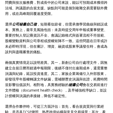
問費與按次服務費，對成長中的公司來說，能以可預期成本獲得跨
法域、跨議題的合規支援。缺點則可能是個別複雜交易需要額外費
用，或在高峰期回覆速度受限。
選擇
公司秘書自己做
，短期看似節省，但需承擔學習曲線與錯誤成
本。實務上，最常見風險包括：未及時提交周年申報或董事變更、
重要控制人登記冊資訊不全、會議記錄格式與簽署流程不符規範、
股權變動資料與公司章程或授權矩陣不一致。這些問題在日常或許
未必即時浮現，但在審計、增資、融資或股東爭議發生時，會成為
談判與盡職審查的痛點。
兩個真實情境足以說明差異。其一，新創公司自行處理文件，因無
建立合規日曆而錯過申報期限，後續不僅付出逾期成本，還需重整
決議與紀錄，延誤投資進度。其二，家族企業籌備引入外部股東，
卻發現早年股權轉讓文件缺漏，需補辦歷史決議與佐證，耗費時間
並影響估值談判。相對地，具實務經驗的
秘書公司
會在交易前進行
文件體檢（document health check），及早補強程序缺口，並設
計授權與決議的承接鏈，降低不確定性。
選擇合作夥伴時，可從三方面評估：首先，看合規資質與行業經
驗，是否具TCSP牌照、熟悉跨境結構與常見交易場景；其次，看