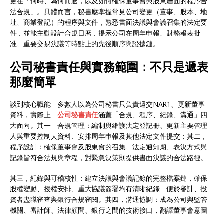
更在「何時、為何而遞，以及如何確保董事會與股東層面的程序合
法合規」。具體而言，秘書應掌握常見公司變更（董事、股本、地
址、商業登記）的程序與文件，熟悉書面決議與會議召集的法定要
件，並能主動設計合規日曆，提示公司在周年申報、財務報表批
准、重要交易決議等時點上的先後順序與證據鏈。
公司秘書責任與實務範圍：不只是遞表
那麼簡單
談到核心職能，多數人以為公司秘書只負責遞交NAR1、更新董事
資料，實際上，
公司秘書責任
涵蓋「合規、程序、紀錄、溝通」四
大面向。其一，合規管理：編制與維護法定登記冊、更新主要管理
人與重要控制人資料、安排周年申報及其他法定文件提交；其二，
程序設計：確保董事會及股東會的召集、法定通知期、表決方式與
記錄皆符合法規與章程，對緊急決策則提供書面決議的合法路徑。
其三，紀錄與可稽核性：建立決議與會議記錄的完整檔案鏈，確保
股權變動、授權安排、重大協議簽署均有清晰紀錄，便於審計、投
資者盡職審查與銀行合規審閱。其四，溝通協調：成為公司與監管
機關、審計師、法律顧問、銀行之間的技術接口，翻譯董事會意圖