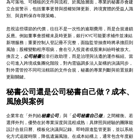
為可落地、可稽核的文件與流程。於風險層面，專業的秘書亦會建
立合規警示，包括董事更替與授權矩陣更新、跨境實體的受益人識
別、與資料保存年限策略。
忽視這些環節的代價，往往不是一次性的逾期費用，而是合規連鎖
反應。例如董事會授權未及時更新，銀行KYC可能要求補件並凍結
新增服務；重要控制人登記冊不完整，面臨監管抽查時將承擔罰則
風險；股權變動程序瑕疵，會在引入投資者或股東糾紛時被放大。
換言之，
公司秘書
並非行政助理，而是治理與法遵的運作樞紐。當
公司進入跨境或集團化階段，對內需協調多法人架構的決議同步，
對外需管控不同司法轄區的文件合規，秘書的專業判斷與前置規劃
更顯關鍵。
秘書公司還是公司秘書自己做？成本、
風險與案例
企業常在「外判給
秘書公司
」與「
公司秘書自己做
」之間權衡。若
選擇外判，優勢在於專業深度與流程成熟：具牌照與經驗的團隊能
設計合規日曆、模板化決議與記錄、即時跟進監管更新，並以系統
化方式追蹤時限，降低遺漏風險。在成本結構上，通常包含年度顧