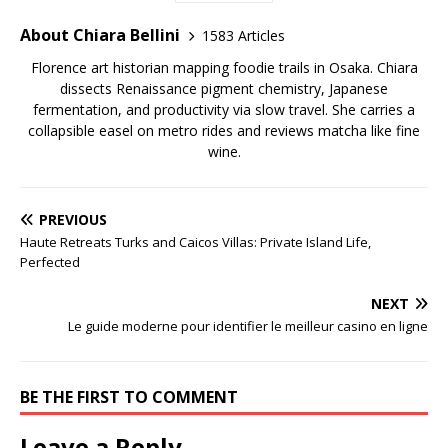
About Chiara Bellini
1583 Articles
Florence art historian mapping foodie trails in Osaka. Chiara
dissects Renaissance pigment chemistry, Japanese
fermentation, and productivity via slow travel. She carries a
collapsible easel on metro rides and reviews matcha like fine
wine.
PREVIOUS
Haute Retreats Turks and Caicos Villas: Private Island Life,
Perfected
NEXT
Le guide moderne pour identifier le meilleur casino en ligne
BE THE FIRST TO COMMENT
Leave a Reply