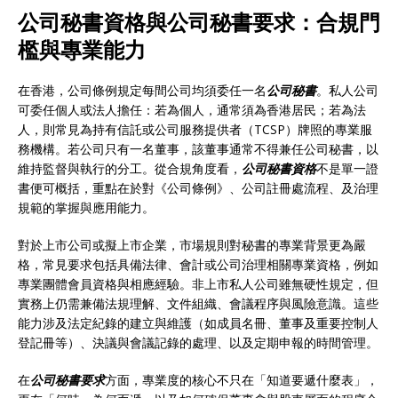
公司秘書資格與公司秘書要求：合規門
檻與專業能力
在香港，公司條例規定每間公司均須委任一名
公司秘書
。私人公司
可委任個人或法人擔任：若為個人，通常須為香港居民；若為法
人，則常見為持有信託或公司服務提供者（TCSP）牌照的專業服
務機構。若公司只有一名董事，該董事通常不得兼任公司秘書，以
維持監督與執行的分工。從合規角度看，
公司秘書資格
不是單一證
書便可概括，重點在於對《公司條例》、公司註冊處流程、及治理
規範的掌握與應用能力。
對於上市公司或擬上市企業，市場規則對秘書的專業背景更為嚴
格，常見要求包括具備法律、會計或公司治理相關專業資格，例如
專業團體會員資格與相應經驗。非上市私人公司雖無硬性規定，但
實務上仍需兼備法規理解、文件組織、會議程序與風險意識。這些
能力涉及法定紀錄的建立與維護（如成員名冊、董事及重要控制人
登記冊等）、決議與會議記錄的處理、以及定期申報的時間管理。
在
公司秘書要求
方面，專業度的核心不只在「知道要遞什麼表」，