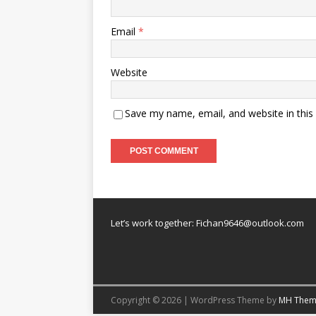
Email
*
Website
Save my name, email, and website in this
Let’s work together:
Fichan9646@outlook.com
Copyright © 2026 | WordPress Theme by
MH Them