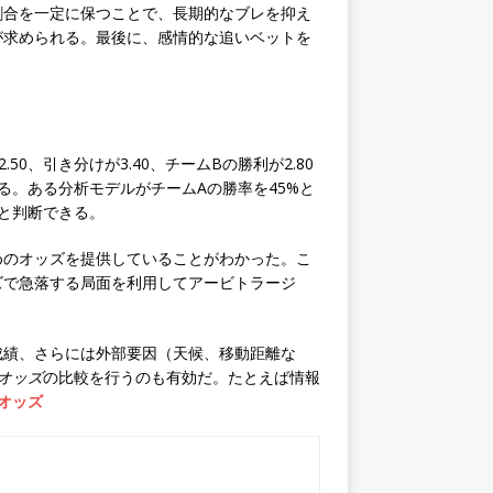
割合を一定に保つことで、長期的なブレを抑え
が求められる。最後に、感情的な追いベットを
、引き分けが3.40、チームBの勝利が2.80
る。ある分析モデルがチームAの勝率を45%と
と判断できる。
めのオッズを提供していることがわかった。こ
ズで急落する局面を利用してアービトラージ
成績、さらには外部要因（天候、移動距離な
 オッズ
の比較を行うのも有効だ。たとえば情報
 オッズ