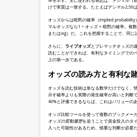
率を示す。主に使われる表記は、
デシマル（
けで実質は一致する。たとえばデシマル2.50
オッズからは暗黙の確率（implied pro
マルオッズなら1 ÷ オッズ = 暗黙の確率
またはvig）だ。これを把握することで、同
さらに、
ライブオッズ
とプレマッチオッズの
読むことができれば、有利なタイミングでの
上の第一歩である。
オッズの読み方と有利な
オッズを読む技術は単なる数学だけでなく、
示す確率よりも実際の発生確率が高いと判断でき
40%と評価できるならば、これはバリューの
オッズ比較ツールを使って複数のブックメー
オッズの変動履歴
を追うことで資金投入のタ
入った可能性があるため、慎重な判断が必要