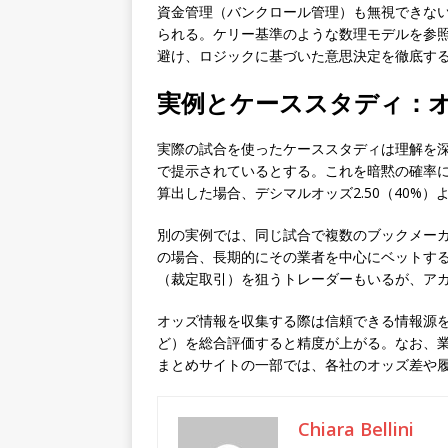
資金管理（バンクロール管理）も無視できな
られる。ケリー基準のような数理モデルを参
避け、ロジックに基づいた意思決定を徹底す
実例とケーススタディ：
実際の試合を使ったケーススタディは理解を深め
で提示されているとする。これを暗黙の確率に
算出した場合、デシマルオッズ2.50（40%
別の実例では、同じ試合で複数のブックメー
の場合、長期的にその業者を中心にベットす
（裁定取引）を狙うトレーダーもいるが、ア
オッズ情報を収集する際は信頼できる情報源
ど）を総合評価すると精度が上がる。なお、
まとめサイトの一部では、各社のオッズ差や
Chiara Bellini