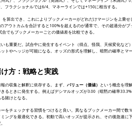
欧州式）
、
フラクショナル（英国式）
、そして
マネーライン（米国式）
は、フラクショナルでは6/4、マネーラインでは+150に相当する。
bability）を算出でき、これによりブックメーカーがどれだけマージンを
。複数のアウトカムを合計すると100%を超えるのが通常で、その超過分
じ試合でもブックメーカーごとの価値差を比較できる。
違いも重要だ。試合中に発生するイベント（得点、怪我、天候変化など
ベットやヘッジが可能になる。オッズの形式を理解し、暗黙の確率とマ
賭け方：戦略と実践
情報の収集と解釈に依存する。まず、
バリュー（価値）
という概念を理
るときに発生する。例えばデシマルオッズが3.00（暗黙の確率33.
ある賭けとなる。
カーをチェックする習慣をつけると良い。異なるブックメーカー間で数
イミングを最適化できる。初動で高いオッズが提示され、その後急速に
だ。