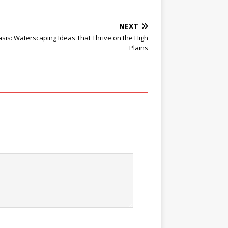
NEXT
Oasis: Waterscaping Ideas That Thrive on the High
Plains