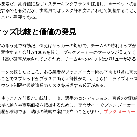
い要素だ。期待値に基づくステーキングプランを採用し、単一ベットの
照するのも有効だが、実運用ではリスク許容度に合わせて調整すること
ることが重要である。
オッズ比較と価値の発見
るうえで有効だ。例えばサッカーの対戦で、チームAの勝利オッズが2.50
変換すると合計が100%を超え、ブックメーカーのマージンが見えてく
）より高い確率が示されているため、チームAへのベットは
バリューがある
カーを比較したところ、ある業者がブックメーカー間の平均より常に高
ることでスプレッドがプラスに働く可能性が高い。さらに、ライブオッ
カウント制限や規約違反のリスクを考慮する必要がある。
を使うことが前提だ。統計データ、選手のコンディション、直近の対戦
業界の動向や市場価格を把握するために、専門サイトで
ブック メーカー
履歴が確認でき、賭けの戦略立案に役立つことが多い。
ブック メーカー