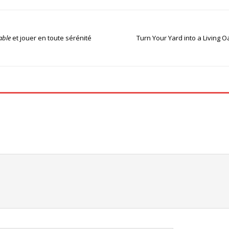
iable
et jouer en toute sérénité
Turn Your Yard into a Living 