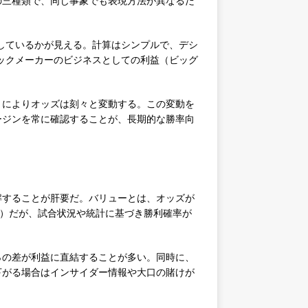
の三種類で、同じ事象でも表現方法が異なるだ
上乗せしているかが見える。計算はシンプルで、デシ
がブックメーカーのビジネスとしての利益（ビッグ
）によりオッズは刻々と変動する。この変動を
ージンを常に確認することが、長期的な勝率向
解することが肝要だ。バリューとは、オッズが
3%）だが、試合状況や統計に基づき勝利確率が
％の差が利益に直結することが多い。同時に、
下がる場合はインサイダー情報や大口の賭けが