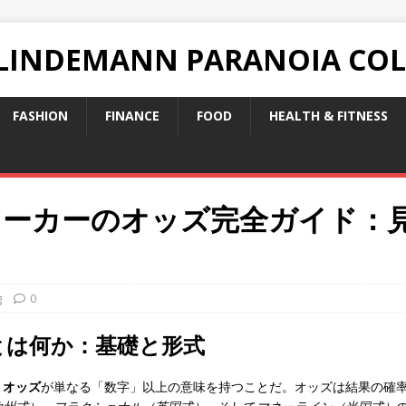
 LINDEMANN PARANOIA CO
FASHION
FINANCE
FOOD
HEALTH & FITNESS
メーカーのオッズ完全ガイド：
g
0
とは何か：基礎と形式
、
オッズ
が単なる「数字」以上の意味を持つことだ。オッズは結果の確