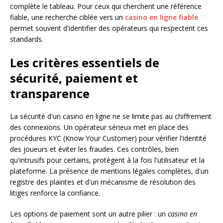
complète le tableau. Pour ceux qui cherchent une référence
fiable, une recherche ciblée vers un
casino en ligne fiable
permet souvent d'identifier des opérateurs qui respectent ces
standards.
Les critères essentiels de
sécurité, paiement et
transparence
La sécurité d'un casino en ligne ne se limite pas au chiffrement
des connexions. Un opérateur sérieux met en place des
procédures KYC (Know Your Customer) pour vérifier l'identité
des joueurs et éviter les fraudes. Ces contrôles, bien
qu'intrusifs pour certains, protègent à la fois l'utilisateur et la
plateforme. La présence de mentions légales complètes, d'un
registre des plaintes et d'un mécanisme de résolution des
litiges renforce la confiance.
Les options de paiement sont un autre pilier : un
casino en