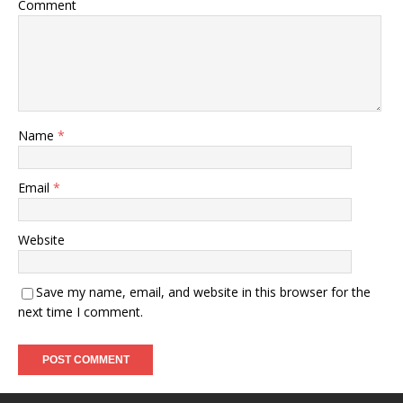
Comment
Name
*
Email
*
Website
Save my name, email, and website in this browser for the
next time I comment.