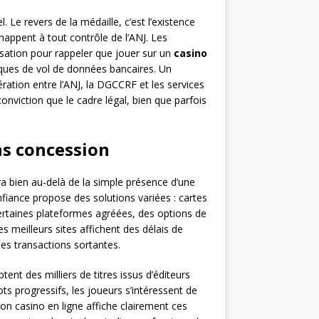
. Le revers de la médaille, c’est l’existence
appent à tout contrôle de l’ANJ. Les
sation pour rappeler que jouer sur un
casino
sques de vol de données bancaires. Un
ation entre l’ANJ, la DGCCRF et les services
conviction que le cadre légal, bien que parfois
ans concession
va bien au-delà de la simple présence d’une
iance propose des solutions variées : cartes
ertaines plateformes agréées, des options de
es meilleurs sites affichent des délais de
des transactions sortantes.
nt des milliers de titres issus d’éditeurs
 progressifs, les joueurs s’intéressent de
 casino en ligne affiche clairement ces