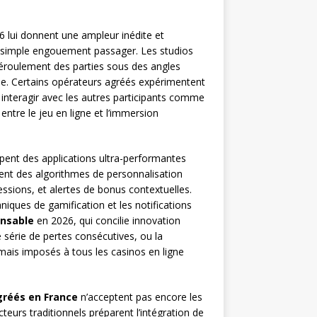
6 lui donnent une ampleur inédite et
u simple engouement passager. Les studios
éroulement des parties sous des angles
ue. Certains opérateurs agréés expérimentent
t interagir avec les autres participants comme
entre le jeu en ligne et l’immersion
pent des applications ultra-performantes
itent des algorithmes de personnalisation
ssions, et alertes de bonus contextuelles.
niques de gamification et les notifications
onsable
en 2026, qui concilie innovation
série de pertes consécutives, ou la
mais imposés à tous les casinos en ligne
gréés en France
n’acceptent pas encore les
urs traditionnels préparent l’intégration de