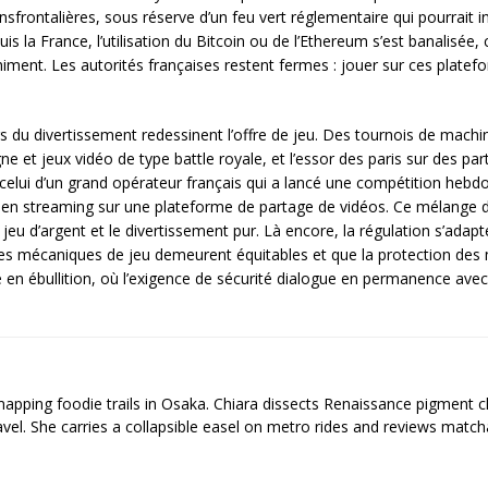
ansfrontalières, sous réserve d’un feu vert réglementaire qui pourrait in
s la France, l’utilisation du Bitcoin ou de l’Ethereum s’est banalisée
nchiment. Les autorités françaises restent fermes : jouer sur ces plate
vers du divertissement redessinent l’offre de jeu. Des tournois de mac
ne et jeux vidéo de type battle royale, et l’essor des paris sur des part
 celui d’un grand opérateur français qui a lancé une compétition heb
n streaming sur une plateforme de partage de vidéos. Ce mélange des
jeu d’argent et le divertissement pur. Là encore, la régulation s’adapte
les mécaniques de jeu demeurent équitables et que la protection des m
n ébullition, où l’exigence de sécurité dialogue en permanence avec l
 mapping foodie trails in Osaka. Chiara dissects Renaissance pigment 
ravel. She carries a collapsible easel on metro rides and reviews matcha