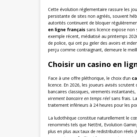
Cette évolution réglementaire rassure les joueu
persistante de sites non agréés, souvent héb
autorités continuent de bloquer régulièremen
en ligne français
sans licence expose non s
exemple récent, médiatisé au printemps 2026,
de police, qui ont pu geler des avoirs et inde
perçu comme contraignant, demeure le meilleu
Choisir un casino en lign
Face à une offre pléthorique, le choix d’un
ca
licence. En 2026, les joueurs avisés scrutent
bancaires classiques, virements instantanés,
virement bancaire en temps réel
sans frais. La
traitement inférieurs à 24 heures pour les por
La ludothèque constitue naturellement le cœur
renommés tels que NetEnt, Evolution Gaming,
plus en plus aux taux de redistribution réels (