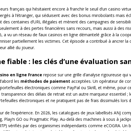
rs français qui hésitaient encore à franchir le seuil d’un casino virtuel
ergés à l’étranger, qui séduisent avec des bonus mirobolants mais éch
t des centaines d’URL illégales et mènent des campagnes de sensibili
eulement à des pertes financières sans recours, mais aussi à des ri
 a vu un réseau de faux casinos en ligne démantelé grâce à la coopér
mniser partiellement les victimes. Cet épisode a contribué à ancrer la 
r allié du joueur.
e fiable : les clés d’une évaluation s
sino en ligne France
repose sur une grille d’analyse rigoureuse qui 
 d’abord les
méthodes de paiement
acceptées. Un opérateur de conf
 portefeuilles électroniques comme PayPal ou Skrill, et même, pour c
 transparence des délais de retrait est un autre marqueur essentiel ; l
tefeuilles électroniques et ne pratiquent pas de frais dissimulés lors 
 de l’expérience. En 2026, les catalogues de jeux labellisés ANJ compte
 Play’n GO ou Pragmatic Play. Au-delà des machines à sous à jackpots
RTP
) vérifiés par des organismes indépendants comme eCOGRA. Un bon