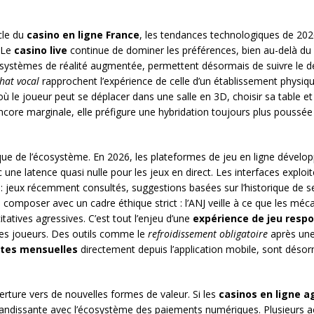
ocle du
casino en ligne France
, les tendances technologiques de 202
 Le
casino live
continue de dominer les préférences, bien au-delà d
systèmes de réalité augmentée, permettent désormais de suivre le d
hat vocal
rapprochent l’expérience de celle d’un établissement physiq
 où le joueur peut se déplacer dans une salle en 3D, choisir sa table e
encore marginale, elle préfigure une hybridation toujours plus poussée 
ue de l’écosystème. En 2026, les plateformes de jeu en ligne dévelop
une latence quasi nulle pour les jeux en direct. Les interfaces explo
: jeux récemment consultés, suggestions basées sur l’historique de se
omposer avec un cadre éthique strict : l’ANJ veille à ce que les méca
tatives agressives. C’est tout l’enjeu d’une
expérience de jeu resp
 des joueurs. Des outils comme le
refroidissement obligatoire
après une 
rtes mensuelles
directement depuis l’application mobile, sont désor
ture vers de nouvelles formes de valeur. Si les
casinos en ligne a
ndissante avec l’écosystème des paiements numériques. Plusieurs acte