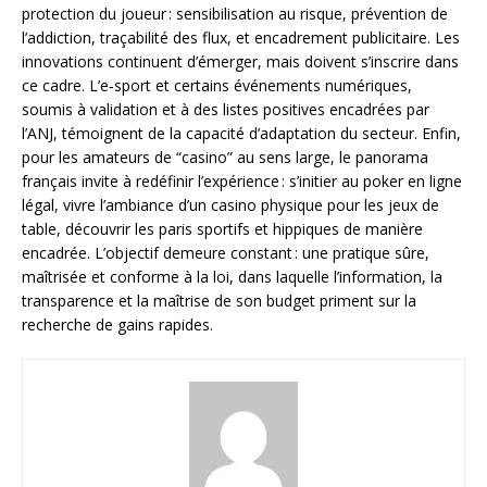
protection du joueur : sensibilisation au risque, prévention de
l’addiction, traçabilité des flux, et encadrement publicitaire. Les
innovations continuent d’émerger, mais doivent s’inscrire dans
ce cadre. L’e‑sport et certains événements numériques,
soumis à validation et à des listes positives encadrées par
l’ANJ, témoignent de la capacité d’adaptation du secteur. Enfin,
pour les amateurs de “casino” au sens large, le panorama
français invite à redéfinir l’expérience : s’initier au poker en ligne
légal, vivre l’ambiance d’un casino physique pour les jeux de
table, découvrir les paris sportifs et hippiques de manière
encadrée. L’objectif demeure constant : une pratique sûre,
maîtrisée et conforme à la loi, dans laquelle l’information, la
transparence et la maîtrise de son budget priment sur la
recherche de gains rapides.