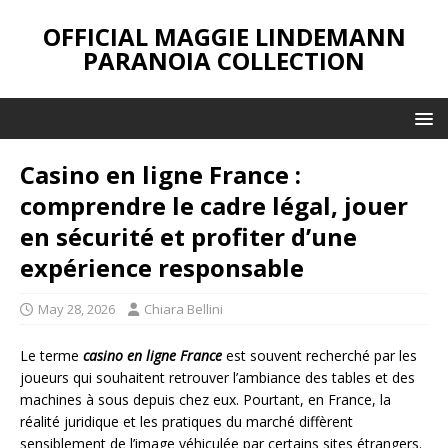
OFFICIAL MAGGIE LINDEMANN
PARANOIA COLLECTION
Casino en ligne France :
comprendre le cadre légal, jouer
en sécurité et profiter d’une
expérience responsable
May 28, 2026
Chiara Bellini
Le terme
casino en ligne France
est souvent recherché par les
joueurs qui souhaitent retrouver l’ambiance des tables et des
machines à sous depuis chez eux. Pourtant, en France, la
réalité juridique et les pratiques du marché diffèrent
sensiblement de l’image véhiculée par certains sites étrangers.