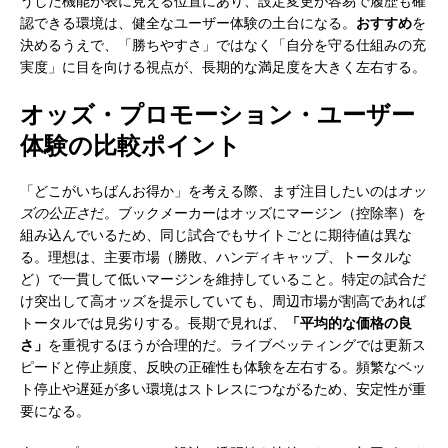
うした機能が表に見える位置にあり、設定変更が容易で履歴も確
認できる環境は、健全なユーザー体験の土台になる。
おすすめ
を
決めるうえで、「勝ちやすさ」ではなく「自分を守る仕組みの充
実度」に目を向ける視点が、長期的な満足度を大きく左右する。
オッズ・プロモーション・ユーザー
体験の比較ポイント
「どこがいちばんお得か」を考える際、まず注目したいのは
オッ
ズの公正さ
だ。ブックメーカーはオッズにマージン（控除率）を
組み込んでいるため、同じ試合でもサイトごとに期待値は異な
る。理想は、主要市場（勝敗、ハンディキャップ、トータルな
ど）で一貫して低いマージンを維持していること。特定の試合だ
け突出して高オッズを提示していても、周辺市場が割高であれば
トータルでは見劣りする。長期で見れば、
「平均的な価格の良
さ」
を重視するほうが合理的だ。ライブベッティングでは更新ス
ピードと停止頻度、反映の正確性も体験を左右する。頻繁なベッ
ト停止や遅延が多い環境はストレスにつながるため、安定性が重
要になる。