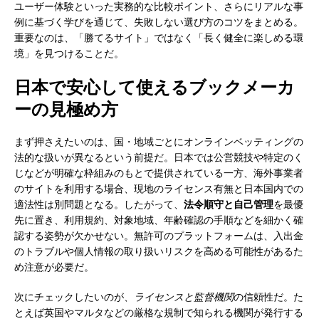
ユーザー体験といった実務的な比較ポイント、さらにリアルな事
例に基づく学びを通じて、失敗しない選び方のコツをまとめる。
重要なのは、「勝てるサイト」ではなく「長く健全に楽しめる環
境」を見つけることだ。
日本で安心して使えるブックメーカ
ーの見極め方
まず押さえたいのは、国・地域ごとにオンラインベッティングの
法的な扱いが異なるという前提だ。日本では公営競技や特定のく
じなどが明確な枠組みのもとで提供されている一方、海外事業者
のサイトを利用する場合、現地のライセンス有無と日本国内での
適法性は別問題となる。したがって、
法令順守と自己管理
を最優
先に置き、利用規約、対象地域、年齢確認の手順などを細かく確
認する姿勢が欠かせない。無許可のプラットフォームは、入出金
のトラブルや個人情報の取り扱いリスクを高める可能性があるた
め注意が必要だ。
次にチェックしたいのが、
ライセンスと監督機関
の信頼性だ。た
とえば英国やマルタなどの厳格な規制で知られる機関が発行する