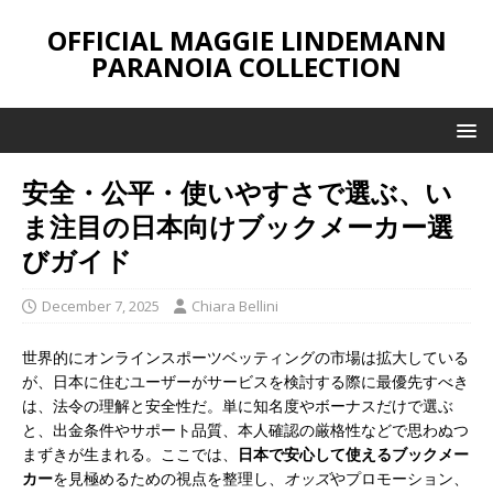
OFFICIAL MAGGIE LINDEMANN
PARANOIA COLLECTION
安全・公平・使いやすさで選ぶ、い
ま注目の日本向けブックメーカー選
びガイド
December 7, 2025
Chiara Bellini
世界的にオンラインスポーツベッティングの市場は拡大している
が、日本に住むユーザーがサービスを検討する際に最優先すべき
は、法令の理解と安全性だ。単に知名度やボーナスだけで選ぶ
と、出金条件やサポート品質、本人確認の厳格性などで思わぬつ
まずきが生まれる。ここでは、
日本で安心して使えるブックメー
カー
を見極めるための視点を整理し、
オッズ
やプロモーション、