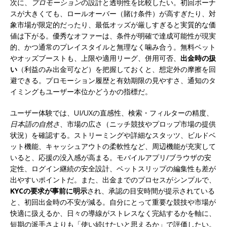
次に、
プロモーション
の設計と透明性を比較したい。初回ボーナ
スが大きくても、ロールオーバー（賭け条件）が高すぎたり、対
象市場が限定的だったり、最低オッズが厳しすぎると実質的な価
値は下がる。優秀なオファーは、条件が明確で達成可能性が現実
的、かつ通常のプレイスタイルと無理なく噛み合う。無料ベット
やオッズブーストも、上限や適用リーグ、併用可否、
出金時の扱
い
（利益のみ出金可など）を把握しておくと、想定外の摩擦を回
避できる。プロモーション履歴と有効期限の見やすさ、通知のタ
イミングもユーザー本位かどうかの指標だ。
ユーザー体験では、UI/UXの直感性、検索・フィルターの精度、
日本語の自然さ
、市場の広さ（ニッチ競技やプロップ市場の提供
状況）を確認する。ストリーミングや詳細なスタッツ、ビルドベ
ット機能、キャッシュアウトの柔軟性など、周辺機能が充実して
いると、応援の没入感が高まる。モバイルアプリ/ブラウザの安
定性、ログイン継続の安全設計、ベットスリップの編集性も差が
出やすいポイントだ。また、出金までのプロセスがシンプルで、
KYCの要求が事前に明示
され、承認の目安時間が提示されている
と、初回出金時の不安が減る。自分にとって重要な競技や市場が
快適に扱えるか、日々の導線がストレスなく完結するかを軸に、
短期の派手さよりも「使い続けたいと思えるか」で評価したい。