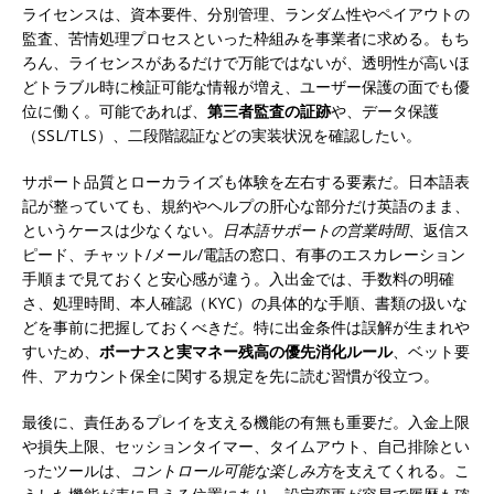
ライセンスは、資本要件、分別管理、ランダム性やペイアウトの
監査、苦情処理プロセスといった枠組みを事業者に求める。もち
ろん、ライセンスがあるだけで万能ではないが、透明性が高いほ
どトラブル時に検証可能な情報が増え、ユーザー保護の面でも優
位に働く。可能であれば、
第三者監査の証跡
や、データ保護
（SSL/TLS）、二段階認証などの実装状況を確認したい。
サポート品質とローカライズも体験を左右する要素だ。日本語表
記が整っていても、規約やヘルプの肝心な部分だけ英語のまま、
というケースは少なくない。
日本語サポートの営業時間
、返信ス
ピード、チャット/メール/電話の窓口、有事のエスカレーション
手順まで見ておくと安心感が違う。入出金では、手数料の明確
さ、処理時間、本人確認（KYC）の具体的な手順、書類の扱いな
どを事前に把握しておくべきだ。特に出金条件は誤解が生まれや
すいため、
ボーナスと実マネー残高の優先消化ルール
、ベット要
件、アカウント保全に関する規定を先に読む習慣が役立つ。
最後に、責任あるプレイを支える機能の有無も重要だ。入金上限
や損失上限、セッションタイマー、タイムアウト、自己排除とい
ったツールは、
コントロール可能な楽しみ方
を支えてくれる。こ