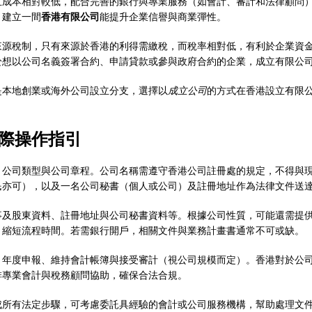
且成本相對較低，配合完善的銀行與專業服務（如會計、審計和法律顧問
，建立一間
香港有限公司
能提升企業信譽與商業彈性。
來源稅制，只有來源於香港的利得需繳稅，而稅率相對低，有利於企業資
於想以公司名義簽署合約、申請貸款或參與政府合約的企業，成立有限公
是本地創業或海外公司設立分支，選擇以
成立公司
的方式在香港設立有限
際操作指引
、公司類型與公司章程。公司名稱需遵守香港公司註冊處的規定，不得與
民亦可），以及一名公司秘書（個人或公司）及註冊地址作為法律文件送
及股東資料、註冊地址與公司秘書資料等。根據公司性質，可能還需提供
，縮短流程時間。若需銀行開戶，相關文件與業務計畫書通常不可或缺。
、年度申報、維持會計帳簿與接受審計（視公司規模而定）。香港對於公
排專業會計與稅務顧問協助，確保合法合規。
成所有法定步驟，可考慮委託具經驗的會計或公司服務機構，幫助處理文