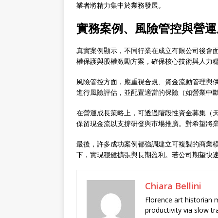
業者將精力集中於業務發展。
實務案例、風險管控與營運
真實案例顯示，不同行業在成立有限公司後會
權保護與股權激勵方案，確保核心技術與人力
風險管控方面，應重視合規、資金流動管理與
進行風險評估，並配置適當的保險（如營業中
在營運成長策略上，可透過階段性資金募集（
保留現金流以支撐研發與市場推廣。對希望將
最後，許多成功案例都強調建立可複製的商業
下，實現穩健擴張與長期盈利。若公司期望快
Chiara Bellini
Florence art historian
productivity via slow t