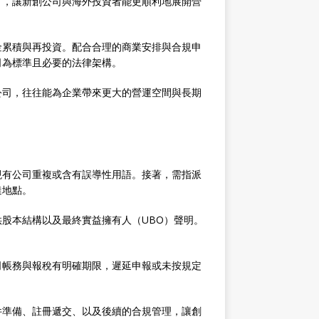
），讓新創公司與海外投資者能更順利地展開營
金累積與再投資。配合合理的商業安排與合規申
司為標準且必要的法律架構。
公司，往往能為企業帶來更大的營運空間與長期
現有公司重複或含有誤導性用語。接著，需指派
達地點。
股本結構以及最終實益擁有人（UBO）聲明。
司帳務與報稅有明確期限，遲延申報或未按規定
件準備、註冊遞交、以及後續的合規管理，讓創