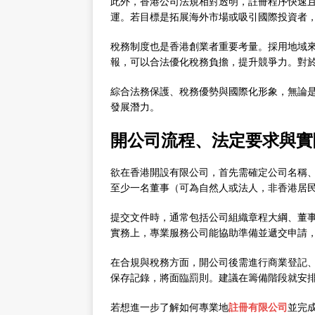
此外，香港公司法規相對透明，註冊程序快速
運。若目標是拓展海外市場或吸引國際投資者
稅務制度也是香港創業者重要考量。採用地域
報，可以合法優化稅務負擔，提升競爭力。對
綜合法務保護、稅務優勢與國際化形象，無論
發展潛力。
開公司流程、法定要求與實
欲在香港開設有限公司，首先需確定公司名稱
至少一名董事（可為自然人或法人，非香港居
提交文件時，通常包括公司組織章程大綱、董事
實務上，專業服務公司能協助準備並遞交申請
在合規與稅務方面，開公司後需進行商業登記
保存記錄，將面臨罰則。建議在籌備階段就安
若想進一步了解如何專業地
註冊有限公司
並完