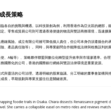
成長策略
面臨各自的挑戰與機遇。以科技新創為例，利用香港作為亞太區的總部，
穩定。零售或貿易公司則可透過香港便捷的物流與雙語商務環境，迅速擴
供應鏈風險。成立有限公司雖可降低個人責任，但公司本身仍須遵循合約
斷險、產品責任險等）。同時，與專業顧問合作能降低法律與稅務誤判的
天使、A輪等）、策略夥伴聯盟與數位化轉型提升效率與市場滲透率。合理
業務國際化的公司，香港的國際銀行網絡與雙語法律環境是重要資源。
模式與靈活的公司治理。透過明確的股東協議、分工明確的董事會架構與
速成長，早期規劃與專業支援往往是關鍵差異。
 mapping foodie trails in Osaka. Chiara dissects Renaissance pigment 
ravel. She carries a collapsible easel on metro rides and reviews matcha