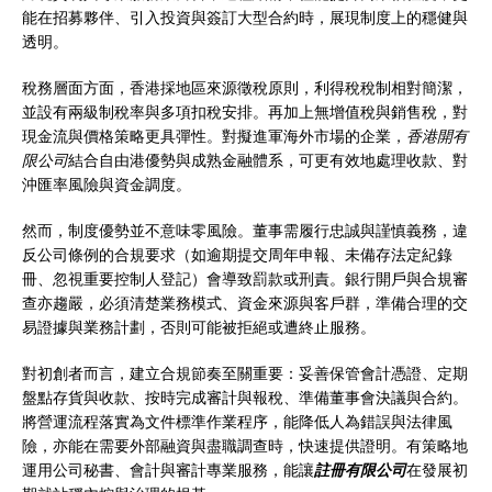
能在招募夥伴、引入投資與簽訂大型合約時，展現制度上的穩健與
透明。
稅務層面方面，香港採地區來源徵稅原則，利得稅稅制相對簡潔，
並設有兩級制稅率與多項扣稅安排。再加上無增值稅與銷售稅，對
現金流與價格策略更具彈性。對擬進軍海外市場的企業，
香港開有
限公司
結合自由港優勢與成熟金融體系，可更有效地處理收款、對
沖匯率風險與資金調度。
然而，制度優勢並不意味零風險。董事需履行忠誠與謹慎義務，違
反公司條例的合規要求（如逾期提交周年申報、未備存法定紀錄
冊、忽視重要控制人登記）會導致罰款或刑責。銀行開戶與合規審
查亦趨嚴，必須清楚業務模式、資金來源與客戶群，準備合理的交
易證據與業務計劃，否則可能被拒絕或遭終止服務。
對初創者而言，建立合規節奏至關重要：妥善保管會計憑證、定期
盤點存貨與收款、按時完成審計與報稅、準備董事會決議與合約。
將營運流程落實為文件標準作業程序，能降低人為錯誤與法律風
險，亦能在需要外部融資與盡職調查時，快速提供證明。有策略地
運用公司秘書、會計與審計專業服務，能讓
註冊有限公司
在發展初