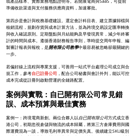
或產品樣本、實際業務地點證明等。若開展電商與SaaS，可提前
準備收款渠道與支付服務供應商資料，加速審批。
第四步是會計與稅務基礎建設。選定會計科目表、建立票據歸檔與
核銷流程，規劃存貨與成本計算方法，並為跨境交易設定匯率轉換
與收入確認原則。定期盤點與月結能夠及早發現異常，減少年終審
計的時間與成本。遵循香港財務報告準則，準時提交周年申報、編
製審計報表與報稅，是
開有限公司教學
中最容易被忽略卻最關鍵的
一步。
若偏好線上流程與專業支援，可善用一站式平台處理公司成立與合
規工作，參考
自已註冊公司
，配合公司秘書與會計外判，能以可控
成本完成從註冊到啟動營運的全鏈路配置。
案例與實戰：自已開有限公司常見錯
誤、成本預算與最佳實務
案例一：跨境電商新創。兩位合夥人以
自已開有限公司
方式成立香
港公司，初期忽視倉儲與物流的成本歸屬，將第三方倉庫費用與國
際運費混為一談，導致毛利率異常與定價失真。後續建立SKU級別