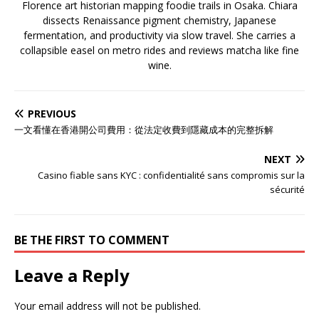
Florence art historian mapping foodie trails in Osaka. Chiara
dissects Renaissance pigment chemistry, Japanese
fermentation, and productivity via slow travel. She carries a
collapsible easel on metro rides and reviews matcha like fine
wine.
PREVIOUS
一文看懂在香港開公司費用：從法定收費到隱藏成本的完整拆解
NEXT
Casino fiable sans KYC : confidentialité sans compromis sur la
sécurité
BE THE FIRST TO COMMENT
Leave a Reply
Your email address will not be published.