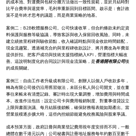
的成本池、對運費與包材分攤方法做出一致性規範，並於月結時對
比平台費率與退貨率，毛利率重新回到目標區間。啟示是：會計政
策不是年終才思考的議題，而是商業策略的地基。
案例二：B2B軟體服務公司。公司快速收單，但合約條款未約定資
料保護與服務等級協議，導致客訴與收入保留回收風險。同時，未
建立績效里程碑與驗收節點，收入確認時點與現金收款時間錯配，
現金流趨緊。透過補充合約與里程碑收款設計、將月費改為年費並
提供折扣、把客戶成功與技術支援指標納入KPI，營運指標大幅改
善。這說明制度化的合同設計與現金流策略，是
香港開有限公司
後
的成長關鍵。
案例三：自由工作者升級成有限公司。創辦人以個人戶收款多年，
轉為有限公司後仍沿用舊習做法，未區分私人與公司開支，並在董
事往來帳未有清楚記錄。審計時出現大量調整，增加費用與時間成
本。改進作法包括：設定公司卡與費用報銷制度、對董事借貸設立
上限與書面決議、每月結賬後鎖帳，確保財務報表能如期產出。當
營業規模逐步擴大時，這些內控細節能避免稅務風險與股東爭議。
成本預算方面，政府註冊與商業登記費用視年度安排而不同，一般
總體在數千港元以內；公司秘書與註冊地址服務每年約數百至數千