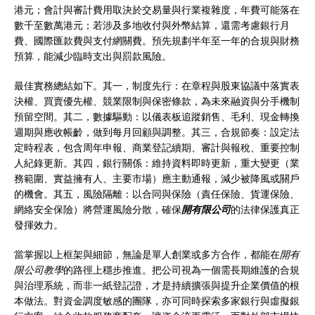
港元；會計與審計費用取決於交易量與行業複雜度，年費可能落在
數千至數萬港元；若涉及多地收付與外幣結算，還需考慮銀行月
費、國際匯款費與支付網關費。預先規劃半年至一年的合規與財務
預算，能減少臨時支出與罰款風險。
最佳實務總結如下。其一，制度先行：在章程與股東協議中落實表
決權、買賣優先權、競業限制與保密條款，為未來融資與分手機制
預留空間。其二，數據驅動：以儀表板追蹤銷售、毛利、現金轉換
週期與應收帳齡，做到每月回顧與調整。其三，合規節奏：設定法
定時程表，包含周年申報、商業登記續期、審計與報稅、重要控制
人紀錄更新。其四，銀行關係：維持資料即時更新，重大變更（業
務範圍、實益擁有人、主要市場）應主動通報，減少被降風或關戶
的機會。其五，風險隔離：以合同與保險（責任保險、貨運保險、
網絡安全保險）將營運風險分散，確保
開有限公司
的法律保護真正
發揮效力。
當掌握以上框架與細節，無論是單人創業或多方合作，都能在
開有
限公司教學
的路徑上穩步推進。把公司視為一個需長期維護的合規
與治理系統，而非一紙登記證，才是持續擴張與提升企業價值的根
本做法。對資金調度敏感的團隊，亦可同時探索多家銀行與虛擬銀