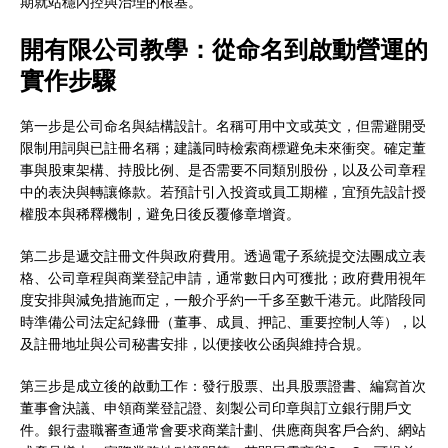
期就站穩內控與治理的根基。
開有限公司教學：從命名到啟動營運的
實作步驟
第一步是公司命名與結構設計。名稱可用中文或英文，但需避開受
限制用詞與已註冊名稱；建議同時檢索商標避免未來衝突。確定董
事與股東架構、持股比例、是否需要不同類別股份，以及公司章程
中的表決與轉讓條款。若預計引入投資或員工期權，宜預先設計授
權股本與稀釋機制，避免日後反覆修章增資。
第二步是遞交註冊文件與政府費用。透過電子系統提交法團成立表
格、公司章程與商業登記申請，通常數日內可獲批；政府費用視年
度安排與減免措施而定，一般介乎約一千多至數千港元。此階段同
時準備公司法定紀錄冊（董事、成員、押記、重要控制人等），以
及註冊地址與公司秘書安排，以便接收公函與維持合規。
第三步是成立後的啟動工作：發行股票、出具股票證書、編寫首次
董事會決議、申領商業登記證、刻製公司印章與訂立銀行開戶文
件。銀行盡職審查通常會要求商業計劃、供應商與客戶合約、網站