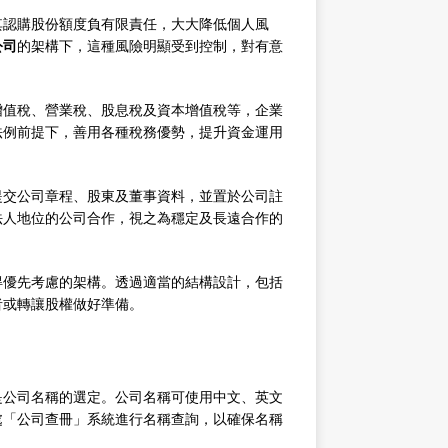
其認購股份額度負有限責任，大大降低個人風
公司
的架構下，這種風險明顯受到控制，對有意
增值稅、營業稅、股息稅及資本增值稅等，企業
法例前提下，善用各種稅務優勢，提升資金運用
提交公司章程、股東及董事資料，並置於公司註
法人地位的公司合作，視之為穩定及長遠合作的
得優先考慮的架構。透過適當的結構設計，包括
者或轉讓股權做好準備。
是公司名稱的選定。公司名稱可使用中文、英文
處「公司查冊」系統進行名稱查詢，以確保名稱