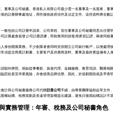
東、董事及公司秘書。香港私人有限公司最少需一名董事及一名股東，董
香港的註冊辦事處地址，用作接收政府信件及法定文件。這些資料將全數
，一般包括公司註冊申請表、公司章程、首任董事及公司秘書同意出任聲
公司註冊處會簽發
公司註冊證書
，而稅務局則頒發
商業登記證
，兩者同樣
法人身份開展業務。不少創業者會同時安排開立公司銀行帳戶，以便處理
通常須提交商業計劃書、主要客戶及供應商資料、董事及最終實益擁有人
申請額外牌照。例如從事餐飲、旅遊代理、金錢服務、教育培訓、醫療相
面臨罰款甚至停業風險，亦會損害品牌信譽。因此，於規劃階段就及早查
業會計與公司秘書服務公司代辦
註冊公司
手續，由專業團隊協助起草文件
就股權結構、稅務策劃及長遠管理架構提出建議，避免日後因結構設計不
與實務管理：年審、稅務及公司秘書角色