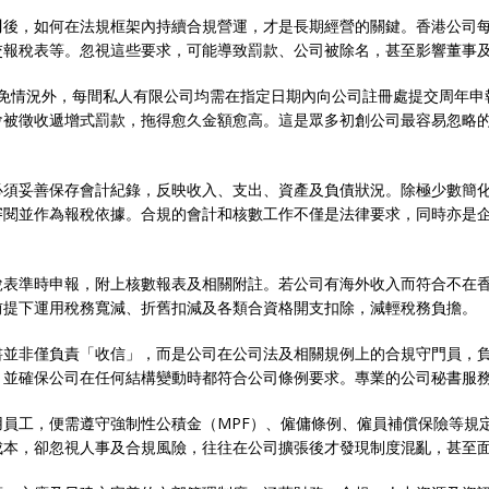
司
後，如何在法規框架內持續合規營運，才是長期經營的關鍵。香港公司
交報稅表等。忽視這些要求，可能導致罰款、公司被除名，甚至影響董事
。除少數豁免情況外，每間私人有限公司均需在指定日期內向公司註冊處提交周
會被徵收遞增式罰款，拖得愈久金額愈高。這是眾多初創公司最容易忽略
必須妥善保存會計紀錄，反映收入、支出、資產及負債狀況。除極少數簡
審閱並作為報稅依據。合規的會計和核數工作不僅是法律要求，同時亦是
稅表準時申報，附上核數報表及相關附註。若公司有海外收入而符合不在
前提下運用稅務寬減、折舊扣減及各類合資格開支扣除，減輕稅務負擔。
書並非僅負責「收信」，而是公司在公司法及相關規例上的合規守門員，
，並確保公司在任何結構變動時都符合公司條例要求。專業的公司秘書服
員工，便需遵守強制性公積金（MPF）、僱傭條例、僱員補償保險等規
成本，卻忽視人事及合規風險，往往在公司擴張後才發現制度混亂，甚至