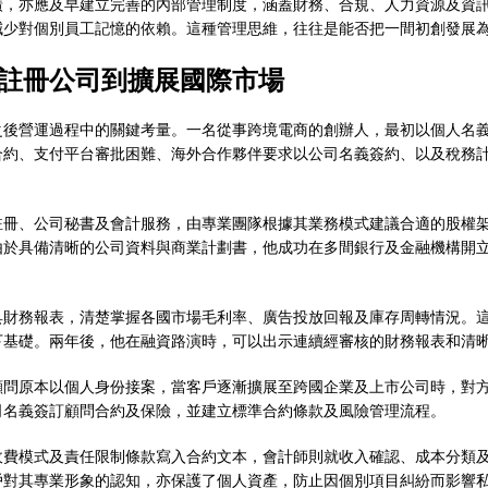
廣，亦應及早建立完善的內部管理制度，涵蓋財務、合規、人力資源及資
減少對個別員工記憶的依賴。這種管理思維，往往是能否把一間初創發展
註冊公司到擴展國際市場
之後營運過程中的關鍵考量。一名從事跨境電商的創辦人，最初以個人名
合約、支付平台審批困難、海外合作夥伴要求以公司名義簽約、以及稅務
註冊、公司秘書及會計服務，由專業團隊根據其業務模式建議合適的股權
由於具備清晰的公司資料與商業計劃書，他成功在多間銀行及金融機構開
具財務報表，清楚掌握各國市場毛利率、廣告投放回報及庫存周轉情況。
下基礎。兩年後，他在融資路演時，可以出示連續經審核的財務報表和清
顧問原本以個人身份接案，當客戶逐漸擴展至跨國企業及上市公司時，對
司名義簽訂顧問合約及保險，並建立標準合約條款及風險管理流程。
收費模式及責任限制條款寫入合約文本，會計師則就收入確認、成本分類
戶對其專業形象的認知，亦保護了個人資產，防止因個別項目糾紛而影響