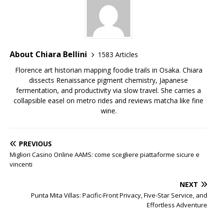
About Chiara Bellini
1583 Articles
Florence art historian mapping foodie trails in Osaka. Chiara
dissects Renaissance pigment chemistry, Japanese
fermentation, and productivity via slow travel. She carries a
collapsible easel on metro rides and reviews matcha like fine
wine.
PREVIOUS
Migliori Casino Online AAMS: come scegliere piattaforme sicure e
vincenti
NEXT
Punta Mita Villas: Pacific-Front Privacy, Five-Star Service, and
Effortless Adventure