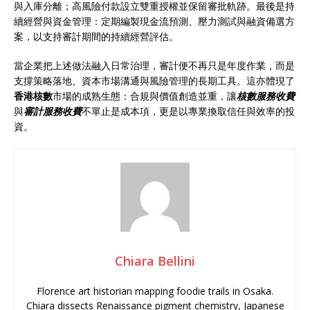
與入庫分離；高風險付款設立雙重授權並保留審批軌跡。最後是持
續經營與資金管理：定期編製現金流預測、壓力測試與融資備選方
案，以支持審計期間的持續經營評估。
當企業把上述做法融入日常治理，審計便不再只是年度作業，而是
支撐策略落地、資本市場溝通與風險管理的長期工具。這亦體現了
香港核數
市場的成熟生態：合規與價值創造並重，讓
核數服務收費
與
審計服務收費
不單止是成本項，更是以專業換取信任與效率的投
資。
Chiara Bellini
Florence art historian mapping foodie trails in Osaka.
Chiara dissects Renaissance pigment chemistry, Japanese