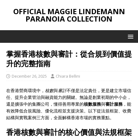
OFFICIAL MAGGIE LINDEMANN
PARANOIA COLLECTION
掌握香港核數與審計：從合規到價值提
升的完整指南
December 26, 2025
Chiara Bellini
在香港營商環境中，
核數
與
審計
不僅是法定責任，更是建立市場信
任、提升企業管治與融資能力的關鍵。無論是創業初期的中小企，
還是擴張中的集團公司，懂得善用專業的
核數服務
與
審計服務
，能
有效降低合規風險、優化流程並支援決策。以下從法規框架、收費
結構與實戰案例三方面，全面解構香港市場的實務重點。
香港核數與審計的核心價值與法規框架