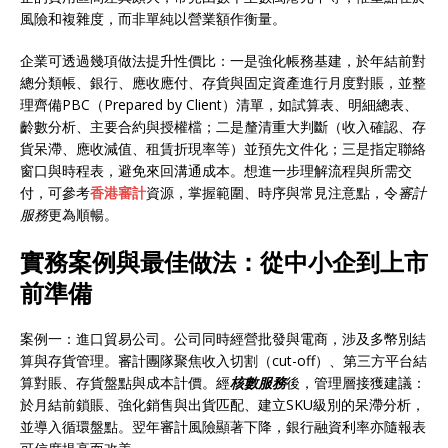
風險和複雜度，而非單純以營業額作衡量。
企業可透過幾項做法提升性價比：一是強化帳務基建，於年結前對
總分類帳、銀行、應收應付、存貨與固定資產進行月度對賬，並整
理齊備PBC（Prepared by Client）清單，如試算表、明細總表、
齡數分析、主要合約與授權檔；二是釐清重大判斷（收入確認、存
貨呆滯、應收減值、租賃折現率等）並預先文件化；三是指定聯絡
窗口與時程表，避免來回溝通成本。想進一步理解流程與所需交
付，可參考
香港審計
資源，掌握範圍、時序與常見注意點，令
審計
服務
更為順暢。
實務案例與最佳做法：從中小企到上市
前準備
案例一：進口貿易公司。公司同時經營批發與電商，涉及多幣別結
算與存貨管理。審計團隊聚焦收入切割（cut-off）、第三方平台結
算對賬、存貨盤點與成本計價。經
核數服務
後，管理層接獲建議：
於月結前鎖賬、強化銷售與出貨匹配、建立SKU級別的呆滯分析，
並導入循環盤點。翌年審計風險顯著下降，銀行融資利率亦隨報表