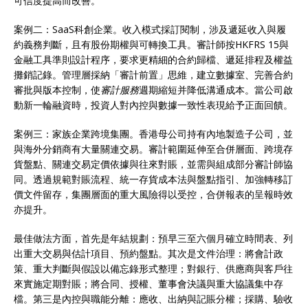
可信度提高而改善。
案例二：SaaS科創企業。收入模式採訂閱制，涉及遞延收入與履
約義務判斷，且有股份期權與可轉換工具。審計師按HKFRS 15與
金融工具準則設計程序，要求更精細的合約歸檔、遞延排程及權益
攤銷記錄。管理層採納「審計前置」思維，建立數據室、完善合約
審批與版本控制，使
審計服務
週期縮短并降低溝通成本。當公司啟
動新一輪融資時，投資人對內控與數據一致性表現給予正面回饋。
案例三：家族企業跨境集團。香港母公司持有內地製造子公司，並
與海外分銷商有大量關連交易。審計範圍延伸至合併層面、跨境存
貨盤點、關連交易定價依據與往來對賬，並需與組成部分審計師協
同。透過規範對賬流程、統一存貨成本法與盤點指引、加強轉移訂
價文件留存，集團層面的重大風險得以受控，合併報表的呈報時效
亦提升。
最佳做法方面，首先是年結規劃：預早三至六個月確立時間表、列
出重大交易與估計項目、預約盤點。其次是文件治理：將會計政
策、重大判斷與假設以備忘錄形式整理；對銀行、供應商與客戶往
來實施定期對賬；將合同、授權、董事會決議與重大協議集中存
檔。第三是內控與職能分離：應收、出納與記賬分權；採購、驗收