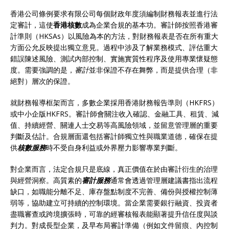
香港公司條例要求有限公司每個財政年度須編制財務報表並進行法
定審計，這使
香港核數
成為企業合規的基本功。審計師按照香港審
計準則（HKSAs）以風險為本的方法，對財務報表是否在所有重大
方面公允反映提出獨立意見。過程中涉及了解業務模式、評估重大
錯誤陳述風險、測試內部控制、實施實質性程序及使用專業懷疑態
度。需要強調的是，
審計
並非保證不存在舞弊，而是提供合理（非
絕對）層次的保證。
就財務報導框架而言，多數企業採用香港財務報告準則（HKFRS）
或中小企版HKFRS。審計師會關注收入確認、金融工具、租賃、減
值、持續經營、關連人士交易等高風險領域，並留意管理層的重要
判斷及估計。合規層面還包括審計師獨立性與職業道德，確保在提
供
核數服務
時不受自身利益或外界壓力影響專業判斷。
對企業而言，法定合規只是底線，真正價值在於由審計衍生的治理
與經營洞察。高質素的
審計服務
通常會透過管理層建議書指出流程
缺口，如職能分離不足、庫存盤點制度不完善、備份與授權控制薄
弱等，協助建立可持續的控制環境。當企業需要銀行融資、投資者
盡職審查或跨境擴張時，可靠的經審核報表能顯著提升信任度與談
判力。對成長型企業，及早布局審計準備（例如文件留痕、內控制