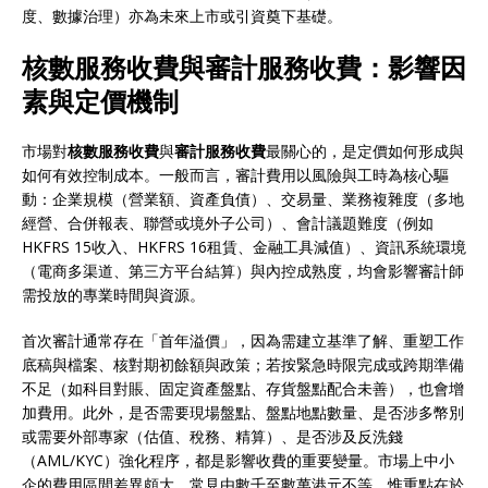
度、數據治理）亦為未來上市或引資奠下基礎。
核數服務收費與審計服務收費：影響因
素與定價機制
市場對
核數服務收費
與
審計服務收費
最關心的，是定價如何形成與
如何有效控制成本。一般而言，審計費用以風險與工時為核心驅
動：企業規模（營業額、資產負債）、交易量、業務複雜度（多地
經營、合併報表、聯營或境外子公司）、會計議題難度（例如
HKFRS 15收入、HKFRS 16租賃、金融工具減值）、資訊系統環境
（電商多渠道、第三方平台結算）與內控成熟度，均會影響審計師
需投放的專業時間與資源。
首次審計通常存在「首年溢價」，因為需建立基準了解、重塑工作
底稿與檔案、核對期初餘額與政策；若按緊急時限完成或跨期準備
不足（如科目對賬、固定資產盤點、存貨盤點配合未善），也會增
加費用。此外，是否需要現場盤點、盤點地點數量、是否涉多幣別
或需要外部專家（估值、稅務、精算）、是否涉及反洗錢
（AML/KYC）強化程序，都是影響收費的重要變量。市場上中小
企的費用區間差異頗大，常見由數千至數萬港元不等，惟重點在於