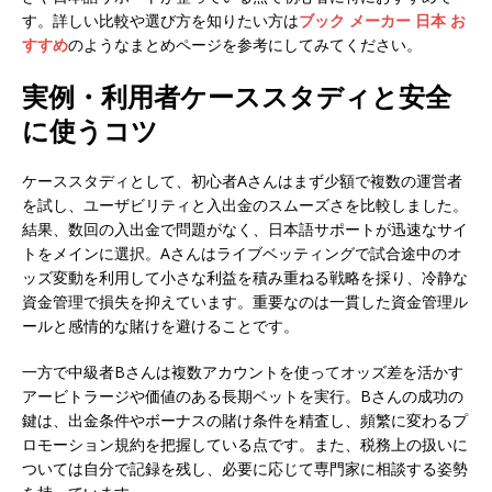
す。詳しい比較や選び方を知りたい方は
ブック メーカー 日本 お
すすめ
のようなまとめページを参考にしてみてください。
実例・利用者ケーススタディと安全
に使うコツ
ケーススタディとして、初心者Aさんはまず少額で複数の運営者
を試し、ユーザビリティと入出金のスムーズさを比較しました。
結果、数回の入出金で問題がなく、日本語サポートが迅速なサイ
トをメインに選択。Aさんはライブベッティングで試合途中のオ
ッズ変動を利用して小さな利益を積み重ねる戦略を採り、冷静な
資金管理で損失を抑えています。重要なのは一貫した資金管理ル
ールと感情的な賭けを避けることです。
一方で中級者Bさんは複数アカウントを使ってオッズ差を活かす
アービトラージや価値のある長期ベットを実行。Bさんの成功の
鍵は、出金条件やボーナスの賭け条件を精査し、頻繁に変わるプ
ロモーション規約を把握している点です。また、税務上の扱いに
ついては自分で記録を残し、必要に応じて専門家に相談する姿勢