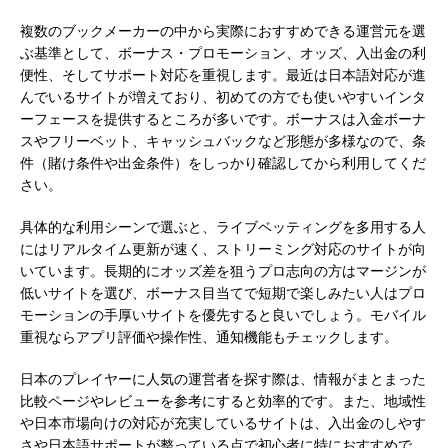
複数のブックメーカーの中から実際におすすめできる運営元を選
ぶ基準として、ボーナス・プロモーション、オッズ、入出金の利
便性、そしてサポート対応を重視します。最近は日本語対応が進
んでいるサイトが増えており、初めての方でも使いやすいインタ
ーフェースを提供するところが多いです。ボーナスは入金ボーナ
スやフリーベット、キャッシュバックなど形態が多様なので、条
件（賭け条件や出金条件）をしっかり確認してから利用してくだ
さい。
具体的な利用シーンで選ぶと、ライブベッティングを多用する人
にはリアルタイム更新が速く、ストリーミング対応のサイトが向
いています。長期的にオッズ差を狙うプロ志向の方はマージンが
低いサイトを選び、ボーナス目当てで短期で楽しみたい人はプロ
モーションの手厚いサイトを優先すると良いでしょう。モバイル
重視ならアプリ評価や操作性、通知機能もチェックします。
日本のプレイヤーに人気の運営者を探す際は、情報がまとまった
比較ページやレビューを参考にすると効率的です。また、地域性
や日本市場向けの対応が充実しているサイトは、入出金のしやす
さや日本語サポートが整っている点で初心者に特におすすめで