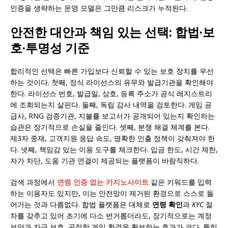
인증을 생략하는 운영 모델은 그만큼 리스크가 누적된다.
안전한 대안과 책임 있는 선택: 합법·보
호·투명성 기준
합리적인 선택은 빠른 가입보다 신뢰할 수 있는 보호 장치를 우선
하는 것이다. 첫째, 정식 라이선스의 유무와 발급기관을 확인해야
한다. 라이선스 번호, 발급일, 상호, 등록 주소가 공식 레지스트리
에 조회되는지 살핀다. 둘째, 독립 감사 내역을 검토한다. 게임 공
급사, RNG 검증기관, 지불률 보고서가 공개되어 있는지 확인하는
습관은 장기적으로 손실을 줄인다. 셋째, 분쟁 해결 체계를 본다.
제3자 중재, 고객지원 응답 속도, 명확한 인출 정책이 갖춰져야 한
다. 넷째, 책임감 있는 이용 도구를 체크한다. 입금 한도, 시간 제한,
자가 차단, 도움 기관 연결이 제공되는 플랫폼이 바람직하다.
검색 과정에서
연령 인증 없는 카지노사이트
같은 키워드를 입력
하는 이용자도 있지만, 이는 안전망이 제거된 환경으로 스스로 들
어가는 것과 다름없다. 합법 플랫폼은 대체로
연령 확인
과
KYC
절
차를 갖추고 있어 초기에 다소 번거롭더라도, 장기적으로는 계정
보안과 자금 보호, 공정한 게임 환경을 확보하는 효과가 크다. 특히