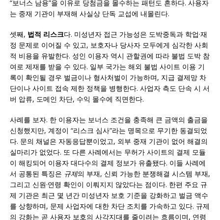
“보너스 남용”을 이유로 당첨금을 몰수하는 패턴도 흔하다. 사용자
는 중재 기관이 부재해 사실상 단독 교섭에 내몰린다.
셋째,
법적 리스크
다. 미성년자 접근 가능성은 도박중독과 학업·재
정 문제로 이어질 수 있고, 보호자나 당사자 모두에게 심각한 사회
적 비용을 유발한다. 성인 이용자 역시 관할권에 따라 불법 도박 참
여로 제재를 받을 수 있다. 일부 국가는 해외 불법 사이트 이용 기
록이 확인될 경우 벌금이나 형사처벌이 가능하며, 지급 결제망 차
단이나 사이트 접속 제한 정책을 병행한다. 사업자 측도 단속 시 서
버 압류, 도메인 차단, 수익 몰수에 직면한다.
사례를 보자. 한 이용자는 보너스 조건을 충족해 큰 금액의 출금을
신청했지만, 계정이 “리스크 심사”라는 명목으로 무기한 동결되었
다. 문의 채널은 자동응답뿐이었고, 외부 중재 기관이 없어 해결의
실마리가 없었다. 또 다른 사례에서는 무허가 사이트의 결제 모듈
이 해킹되어 이용자 대다수의 결제 정보가 유출됐다. 이들 사례에
서 공통된 특징은
규제
의 부재, 신뢰 가능한 분쟁해결 시스템 부재,
그리고 신원·연령 확인이 이뤄지지 않았다는 점이다. 한편 주요 규
제 기관은 최근 몇 년간 미성년자 보호 기준을 강화하고 벌금 액수
를 상향하며, 문제 사업자에 대한 차단 조치를 가속하고 있다. 규제
의 강화는 곧 사용자 보호의 사각지대를 줄이려는 흐름이며, 연령