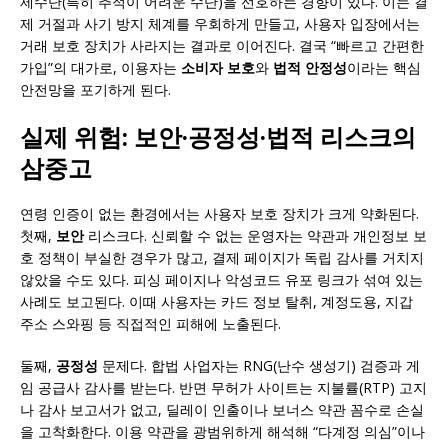
제수단(특히 추적이 어려운 수단)을 선호하는 경향이 있다. 이는 결
제 거절과 사기 방지 체계를 우회하게 만들고, 사용자 입장에서는
거래 보호 장치가 사라지는 결과로 이어진다. 결국 “빠르고 간편한
가입”의 대가로, 이용자는
소비자 보호
와
법적 안정성
이라는 핵심
안전망을 포기하게 된다.
실제 위험: 보안·공정성·법적 리스크의
삼중고
연령 인증이 없는 환경에서는 사용자 보호 장치가 크게 약화된다.
첫째,
보안
리스크다. 신뢰할 수 없는 운영자는 약관과 개인정보 보
호 정책이 부실한 경우가 많고, 결제 페이지가 독립 감사를 거치지
않았을 수도 있다. 피싱 페이지나 악성코드 유포 링크가 섞여 있는
사례도 보고된다. 이때 사용자는 카드 정보 탈취, 계정도용, 지갑
주소 스와핑 등 직접적인 피해에 노출된다.
둘째,
공정성
문제다. 합법 사업자는 RNG(난수 생성기) 검증과 게
임 공급사 감사를 받는다. 반면 무허가 사이트는 지불률(RTP) 고지
나 감사 보고서가 없고, 딜레이 인출이나 보너스 약관 꼼수로 손실
을 고착화한다. 이용 약관을 광범위하게 해석해 “다계정 의심”이나