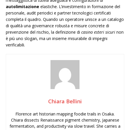
messaggistica di tutela adeguata e configurazioni di
autolimitazione
elastiche. L’investimento in formazione del
personale, audit periodici e partner tecnologici certificati
completa il quadro. Quando un operatore unisce a un catalogo
di qualità una governance robusta e misure concrete di
prevenzione del rischio, la definizione di
casino esteri sicuri
non
è più uno slogan, ma un insieme misurabile di impegni
verificabili.
Chiara Bellini
Florence art historian mapping foodie trails in Osaka.
Chiara dissects Renaissance pigment chemistry, Japanese
fermentation, and productivity via slow travel. She carries a