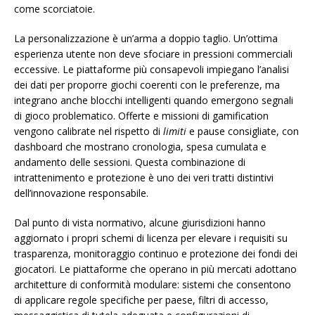
come scorciatoie.
La personalizzazione è un’arma a doppio taglio. Un’ottima
esperienza utente non deve sfociare in pressioni commerciali
eccessive. Le piattaforme più consapevoli impiegano l’analisi
dei dati per proporre giochi coerenti con le preferenze, ma
integrano anche blocchi intelligenti quando emergono segnali
di gioco problematico. Offerte e missioni di gamification
vengono calibrate nel rispetto di
limiti
e pause consigliate, con
dashboard che mostrano cronologia, spesa cumulata e
andamento delle sessioni. Questa combinazione di
intrattenimento e protezione è uno dei veri tratti distintivi
dell’innovazione responsabile.
Dal punto di vista normativo, alcune giurisdizioni hanno
aggiornato i propri schemi di licenza per elevare i requisiti su
trasparenza, monitoraggio continuo e protezione dei fondi dei
giocatori. Le piattaforme che operano in più mercati adottano
architetture di conformità modulare: sistemi che consentono
di applicare regole specifiche per paese, filtri di accesso,