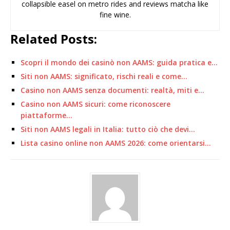
collapsible easel on metro rides and reviews matcha like
fine wine.
Related Posts:
Scopri il mondo dei casinò non AAMS: guida pratica e…
Siti non AAMS: significato, rischi reali e come…
Casino non AAMS senza documenti: realtà, miti e…
Casino non AAMS sicuri: come riconoscere
piattaforme…
Siti non AAMS legali in Italia: tutto ciò che devi…
Lista casino online non AAMS 2026: come orientarsi…