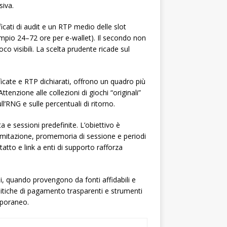
siva.
ficati di audit e un RTP medio delle slot
sempio 24–72 ore per e-wallet). Il secondo non
oco visibili. La scelta prudente ricade sul
ificate e RTP dichiarati, offrono un quadro più
ttenzione alle collezioni di giochi “originali”
l’RNG e sulle percentuali di ritorno.
a e sessioni predefinite. L’obiettivo è
olimitazione, promemoria di sessione e periodi
atto e link a enti di supporto rafforza
ni, quando provengono da fonti affidabili e
politiche di pagamento trasparenti e strumenti
mporaneo.