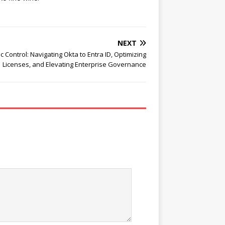
NEXT
c Control: Navigating Okta to Entra ID, Optimizing
Licenses, and Elevating Enterprise Governance