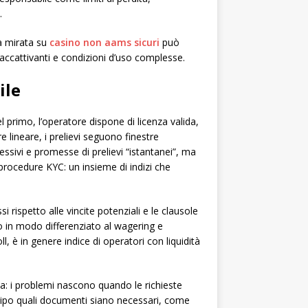
.
ca mirata su
casino non aams sicuri
può
i accattivanti e condizioni d’uso complesse.
ile
l primo, l’operatore dispone di licenza valida,
e lineare, i prelievi seguono finestre
essivi e promesse di prelievi “istantanei”, ma
 procedure KYC: un insieme di indizi che
i rispetto alle vincite potenziali e le clausole
no in modo differenziato al wagering e
, è in genere indice di operatori con liquidità
a: i problemi nascono quando le richieste
cipo quali documenti siano necessari, come