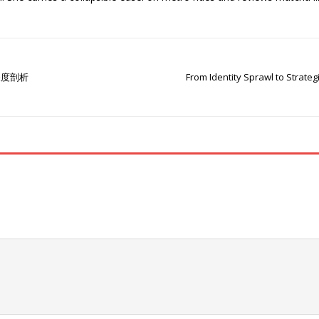
深度剖析
From Identity Sprawl to Strategi