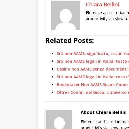
Chiara Bellini
Florence art historian
productivity via slow t
Related Posts:
Siti non AAMS: significato, rischi re
Siti non AAMS legali in Italia: tutto
Casino non AAMS senza documenti: 
Siti non AAMS legali in Italia: cosa 
Bookmaker Non AAMS Sicuri: Come 
Oltre i Confini del Gioco: L'Universo
About Chiara Bellini
Florence art historian ma
productivity via slow trav