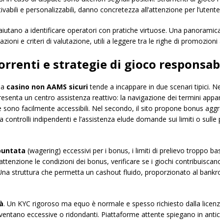
vabili e personalizzabili, danno concretezza all’attenzione per l’utente
 aiutano a identificare operatori con pratiche virtuose. Una panorami
zioni e criteri di valutazione, utili a leggere tra le righe di promozion
correnti e strategie di gioco responsab
ona
casino non AAMS sicuri
tende a incappare in due scenari tipici. Ne
presenta un centro assistenza reattivo: la navigazione dei termini appar
ne sono facilmente accessibili. Nel secondo, il sito propone bonus aggr
 controlli indipendenti e l’assistenza elude domande sui limiti o sulle
 puntata
(wagering) eccessivi per i bonus, i limiti di prelievo troppo bass
ttenzione le condizioni dei bonus, verificare se i giochi contribuisca
 Una struttura che permetta un cashout fluido, proporzionato al bankroll
tà
. Un KYC rigoroso ma equo è normale e spesso richiesto dalla licenz
entano eccessive o ridondanti. Piattaforme attente spiegano in anti