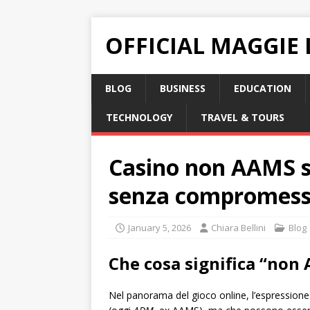
OFFICIAL MAGGIE
BLOG
BUSINESS
EDUCATION
TECHNOLOGY
TRAVEL & TOURS
Casino non AAMS si
senza compromess
January 5, 2026
Chiara Bellini
Blog
Che cosa significa “non
Nel panorama del gioco online, l’espression