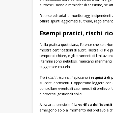
autoesclusione e reminder di sessione, se atti
Risorse editoriali e monitoraggi indipendenti
offrire spunti aggiornati su trend, regolamenta
Esempi pratici, rischi ri
Nella pratica quotidiana, l’utente che selezi
mostra certificazioni di audit, illustra RTP e 
temporali chiare, e gli strumenti di limitazio
i termini sono nebulosi, mancano riferimenti a
suggerisce cautela.
Tra i
rischi ricorrenti
spiccano i
requisiti di
su conti dormienti. È opportuno leggere con a
controllare eventuali cap mensili di prelievo.
e processi gestionali solidi.
Altra area sensibile è la
verifica dell’identi
emergono solo al momento del prelievo e div