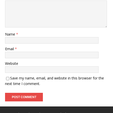
Name
*
Email
*
Website
Save my name, email, and website in this browser for the
next time I comment.