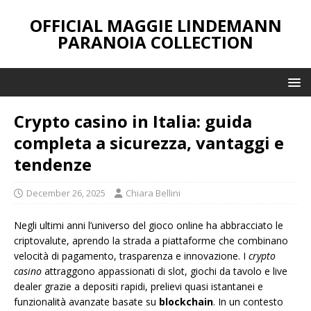
OFFICIAL MAGGIE LINDEMANN
PARANOIA COLLECTION
Crypto casino in Italia: guida
completa a sicurezza, vantaggi e
tendenze
December 26, 2025
Chiara Bellini
Negli ultimi anni l’universo del gioco online ha abbracciato le
criptovalute, aprendo la strada a piattaforme che combinano
velocità di pagamento, trasparenza e innovazione. I
crypto
casino
attraggono appassionati di slot, giochi da tavolo e live
dealer grazie a depositi rapidi, prelievi quasi istantanei e
funzionalità avanzate basate su
blockchain
. In un contesto