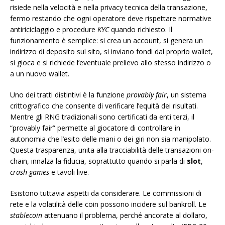
risiede nella velocità e nella privacy tecnica della transazione,
fermo restando che ogni operatore deve rispettare normative
antiriciclaggio e procedure
KYC
quando richiesto. Il
funzionamento è semplice: si crea un account, si genera un
indirizzo di deposito sul sito, si inviano fondi dal proprio wallet,
si gioca e si richiede l’eventuale prelievo allo stesso indirizzo o
a un nuovo wallet.
Uno dei tratti distintivi è la funzione
provably fair
, un sistema
crittografico che consente di verificare l’equità dei risultati.
Mentre gli RNG tradizionali sono certificati da enti terzi, il
“provably fair” permette al giocatore di controllare in
autonomia che l’esito delle mani o dei giri non sia manipolato.
Questa trasparenza, unita alla tracciabilità delle transazioni on-
chain, innalza la fiducia, soprattutto quando si parla di
slot
,
crash games
e tavoli live.
Esistono tuttavia aspetti da considerare. Le commissioni di
rete e la volatilità delle coin possono incidere sul bankroll. Le
stablecoin
attenuano il problema, perché ancorate al dollaro,