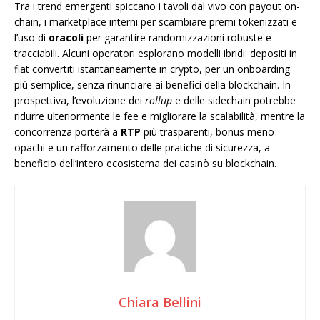
Tra i trend emergenti spiccano i tavoli dal vivo con payout on-
chain, i marketplace interni per scambiare premi tokenizzati e
l’uso di
oracoli
per garantire randomizzazioni robuste e
tracciabili. Alcuni operatori esplorano modelli ibridi: depositi in
fiat convertiti istantaneamente in crypto, per un onboarding
più semplice, senza rinunciare ai benefici della blockchain. In
prospettiva, l’evoluzione dei
rollup
e delle sidechain potrebbe
ridurre ulteriormente le fee e migliorare la scalabilità, mentre la
concorrenza porterà a
RTP
più trasparenti, bonus meno
opachi e un rafforzamento delle pratiche di sicurezza, a
beneficio dell’intero ecosistema dei casinò su blockchain.
Chiara Bellini