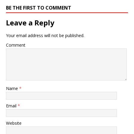
BE THE FIRST TO COMMENT
Leave a Reply
Your email address will not be published.
Comment
Name
*
Email
*
Website