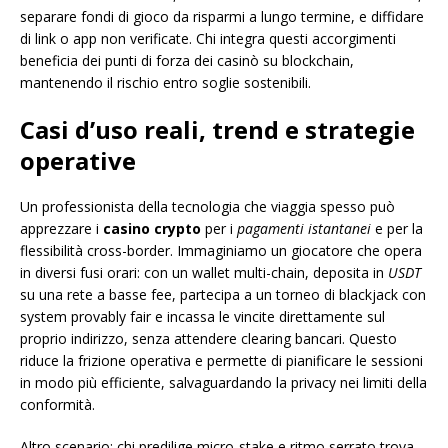
separare fondi di gioco da risparmi a lungo termine, e diffidare
di link o app non verificate. Chi integra questi accorgimenti
beneficia dei punti di forza dei casinò su blockchain,
mantenendo il rischio entro soglie sostenibili.
Casi d’uso reali, trend e strategie
operative
Un professionista della tecnologia che viaggia spesso può
apprezzare i
casino crypto
per i
pagamenti istantanei
e per la
flessibilità cross-border. Immaginiamo un giocatore che opera
in diversi fusi orari: con un wallet multi-chain, deposita in
USDT
su una rete a basse fee, partecipa a un torneo di blackjack con
system provably fair e incassa le vincite direttamente sul
proprio indirizzo, senza attendere clearing bancari. Questo
riduce la frizione operativa e permette di pianificare le sessioni
in modo più efficiente, salvaguardando la privacy nei limiti della
conformità.
Altro scenario: chi predilige micro-stake e ritmo serrato trova