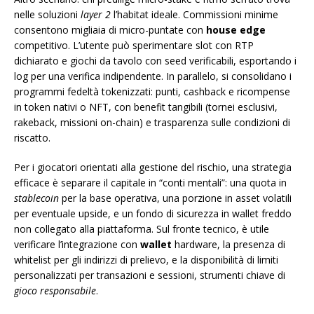
nelle soluzioni
layer 2
l’habitat ideale. Commissioni minime
consentono migliaia di micro-puntate con
house edge
competitivo. L’utente può sperimentare slot con RTP
dichiarato e giochi da tavolo con seed verificabili, esportando i
log per una verifica indipendente. In parallelo, si consolidano i
programmi fedeltà tokenizzati: punti, cashback e ricompense
in token nativi o NFT, con benefit tangibili (tornei esclusivi,
rakeback, missioni on-chain) e trasparenza sulle condizioni di
riscatto.
Per i giocatori orientati alla gestione del rischio, una strategia
efficace è separare il capitale in “conti mentali”: una quota in
stablecoin
per la base operativa, una porzione in asset volatili
per eventuale upside, e un fondo di sicurezza in wallet freddo
non collegato alla piattaforma. Sul fronte tecnico, è utile
verificare l’integrazione con
wallet
hardware, la presenza di
whitelist per gli indirizzi di prelievo, e la disponibilità di limiti
personalizzati per transazioni e sessioni, strumenti chiave di
gioco responsabile
.