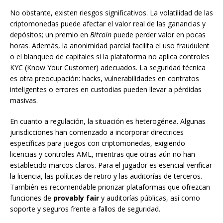
No obstante, existen riesgos significativos. La volatilidad de las
criptomonedas puede afectar el valor real de las ganancias y
depósitos; un premio en
Bitcoin
puede perder valor en pocas
horas. Además, la anonimidad parcial facilita el uso fraudulent
o el blanqueo de capitales si la plataforma no aplica controles
KYC (Know Your Customer) adecuados. La seguridad técnica
es otra preocupación: hacks, vulnerabilidades en contratos
inteligentes o errores en custodias pueden llevar a pérdidas
masivas.
En cuanto a regulación, la situación es heterogénea. Algunas
jurisdicciones han comenzado a incorporar directrices
específicas para juegos con criptomonedas, exigiendo
licencias y controles AML, mientras que otras aún no han
establecido marcos claros. Para el jugador es esencial verificar
la licencia, las políticas de retiro y las auditorías de terceros.
También es recomendable priorizar plataformas que ofrezcan
funciones de
provably fair
y auditorías públicas, así como
soporte y seguros frente a fallos de seguridad.