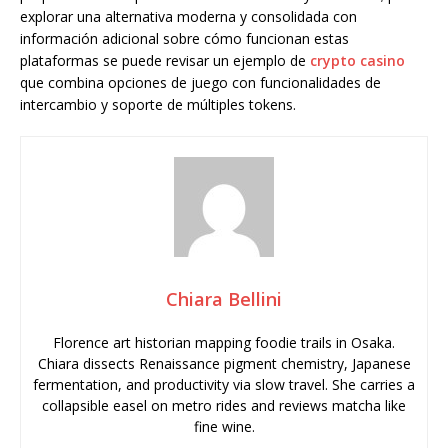
explorar una alternativa moderna y consolidada con
información adicional sobre cómo funcionan estas
plataformas se puede revisar un ejemplo de
crypto casino
que combina opciones de juego con funcionalidades de
intercambio y soporte de múltiples tokens.
Chiara Bellini
Florence art historian mapping foodie trails in Osaka.
Chiara dissects Renaissance pigment chemistry, Japanese
fermentation, and productivity via slow travel. She carries a
collapsible easel on metro rides and reviews matcha like
fine wine.