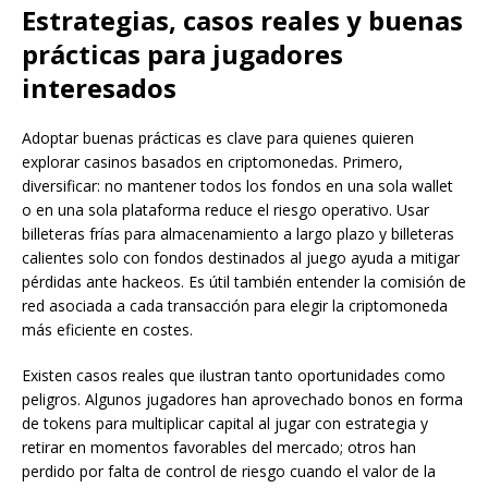
Estrategias, casos reales y buenas
prácticas para jugadores
interesados
Adoptar buenas prácticas es clave para quienes quieren
explorar casinos basados en criptomonedas. Primero,
diversificar: no mantener todos los fondos en una sola wallet
o en una sola plataforma reduce el riesgo operativo. Usar
billeteras frías para almacenamiento a largo plazo y billeteras
calientes solo con fondos destinados al juego ayuda a mitigar
pérdidas ante hackeos. Es útil también entender la comisión de
red asociada a cada transacción para elegir la criptomoneda
más eficiente en costes.
Existen casos reales que ilustran tanto oportunidades como
peligros. Algunos jugadores han aprovechado bonos en forma
de tokens para multiplicar capital al jugar con estrategia y
retirar en momentos favorables del mercado; otros han
perdido por falta de control de riesgo cuando el valor de la