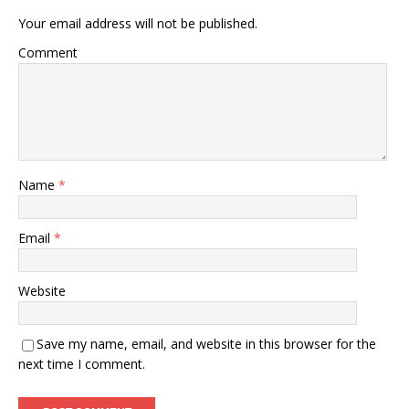
Your email address will not be published.
Comment
Name
*
Email
*
Website
Save my name, email, and website in this browser for the
next time I comment.