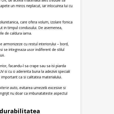
e UV, de aceea materialul ales trebuie sa
apete un miros neplacut, iar inlocuirea lui cu
oliuretanica, care ofera volum, izolare fonica
lacut in timpul condusului. De asemenea,
le de caldura iarna.
se armonizeze cu restul interiorului – bord,
i se integreaza usor indiferent de stilul
ux.
rior, facandu-l sa crape sau sa isi piarda
UV si cu o aderenta buna la adezivii speciali
 important ca si calitatea materialului.
iterie auto
, evitarea umezelii excesive si
 ingrijit nu doar ca imbunatateste aspectul
 durabilitatea