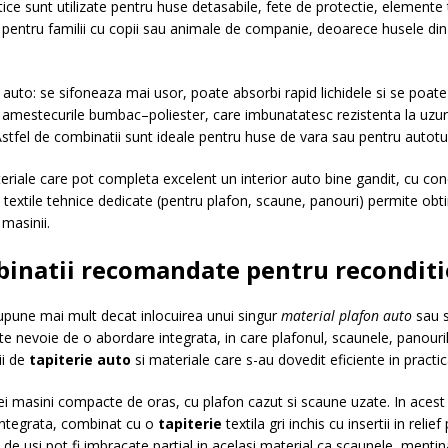
ce sunt utilizate pentru huse detasabile, fete de protectie, elemente t
it pentru familii cu copii sau animale de companie, deoarece husele di
l auto: se sifoneaza mai usor, poate absorbi rapid lichidele si se poat
 amestecurile bumbac–poliester, care imbunatatesc rezistenta la uzura,
Astfel de combinatii sunt ideale pentru huse de vara sau pentru autotur
riale care pot completa excelent un interior auto bine gandit, cu condit
textile tehnice dedicate (pentru plafon, scaune, panouri) permite obtin
 masinii.
binatii recomandate pentru reconditi
supune mai mult decat inlocuirea unui singur
material plafon auto
sau s
ste nevoie de o abordare integrata, in care plafonul, scaunele, panouril
ii de
tapiterie auto
si materiale care s-au dovedit eficiente in practic
i masini compacte de oras, cu plafon cazut si scaune uzate. In acest c
integrata, combinat cu o
tapiterie
textila gri inchis cu insertii in rel
de usi pot fi imbracate partial in acelasi material ca scaunele, menti