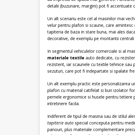
detalii (buzunare, margini) pot fi accentuate c
Un alt scenariu este cel al masinilor mai vech
velur pentru plafon si scaune, care amintesc de
tapiteria de baza in stare buna, mai ales dac
decorative, de exemplu pe montantii centrali s
In segmentul vehiculelor comerciale si al masi
materiale textile
auto dedicate, cu rezisten
rezistent, iar scaunele cu textile tehnice sa
sezuturi, care pot fi indepartate si spalate fr
Un alt exemplu practic este personalizarea une
plafon cu material catifelat si bun izolator f
pernele ergonomice si husele pentru tetiere p
intretinere facila.
Indiferent de tipul de masina sau de stilul ale
tapiterie auto
special conceputa pentru mediu
panouri, plus materiale complementare precum t