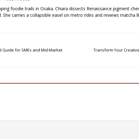
pping foodie trails in Osaka. Chiara dissects Renaissance pigment ch
el. She carries a collapsible easel on metro rides and reviews matcha li
ical Guide for SMEs and Mid‑Market
Transform Your Creative