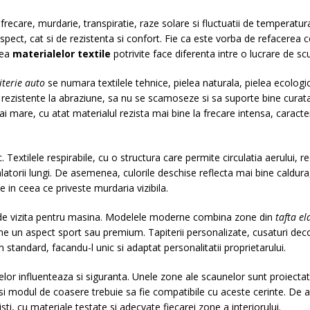
 frecare, murdarie, transpiratie, raze solare si fluctuatii de temperatu
spect, cat si de rezistenta si confort. Fie ca este vorba de refacerea 
rea
materialelor textile
potrivite face diferenta intre o lucrare de scu
iterie auto
se numara textilele tehnice, pielea naturala, pielea ecologic
 rezistente la abraziune, sa nu se scamoseze si sa suporte bine curatari
i mare, cu atat materialul rezista mai bine la frecare intensa, caracter
 Textilele respirabile, cu o structura care permite circulatia aerului, re
alatorii lungi. De asemenea, culorile deschise reflecta mai bine caldur
e in ceea ce priveste murdaria vizibila.
 de vizita pentru masina. Modelele moderne combina zone din
tafta el
ne un aspect sport sau premium. Tapiterii personalizate, cusaturi decor
standard, facandu-l unic si adaptat personalitatii proprietarului.
elor influenteaza si siguranta. Unele zone ale scaunelor sunt proiect
le si modul de coasere trebuie sa fie compatibile cu aceste cerinte. De
sti, cu materiale testate si adecvate fiecarei zone a interiorului.