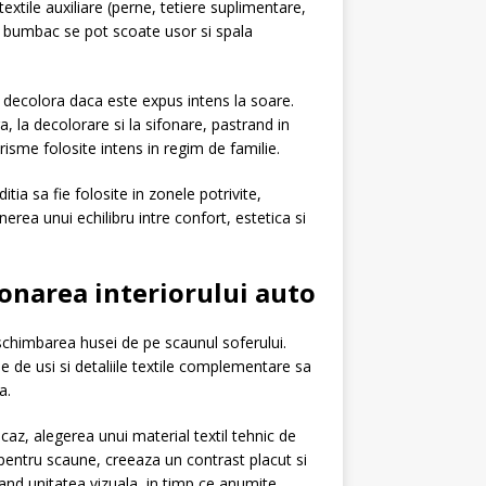
extile auxiliare (perne, tetiere suplimentare,
n bumbac se pot scoate usor si spala
e decolora daca este expus intens la soare.
 la decolorare si la sifonare, pastrand in
isme folosite intens in regim de familie.
ia sa fie folosite in zonele potrivite,
erea unui echilibru intre confort, estetica si
onarea interiorului auto
chimbarea husei de pe scaunul soferului.
e de usi si detaliile textile complementare sa
a.
az, alegerea unui material textil tehnic de
ief pentru scaune, creeaza un contrast placut si
nand unitatea vizuala, in timp ce anumite