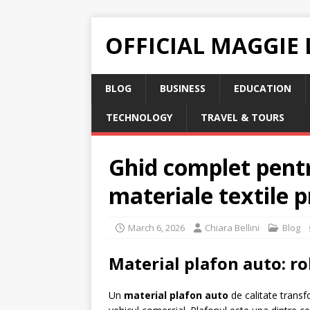
OFFICIAL MAGGIE
BLOG
BUSINESS
EDUCATION
TECHNOLOGY
TRAVEL & TOURS
Ghid complet pentr
materiale textile 
March 6, 2026
Chiara Bellini
Blog
Material plafon auto: rol
Un
material plafon auto
de calitate transf