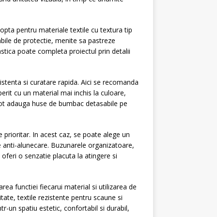
opta pentru materiale textile cu textura tip
bile de protectie, menite sa pastreze
stica poate completa proiectul prin detalii
ezistenta si curatare rapida. Aici se recomanda
erit cu un material mai inchis la culoare,
e pot adauga huse de bumbac detasabile pe
e prioritar. In acest caz, se poate alege un
ale anti-alunecare. Buzunarele organizatoare,
feri o senzatie placuta la atingere si
rea functiei fiecarui material si utilizarea de
itate, textile rezistente pentru scaune si
-un spatiu estetic, confortabil si durabil,