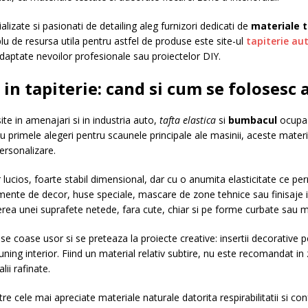
alizate si pasionati de detailing aleg furnizori dedicati de
materiale t
mplu de resursa utila pentru astfel de produse este site-ul
tapiterie au
adaptate nevoilor profesionale sau proiectelor DIY.
 in tapiterie: cand si cum se folosesc
ite in amenajari si in industria auto,
tafta elastica
si
bumbacul
ocupa u
eu primele alegeri pentru scaunele principale ale masinii, aceste mater
ersonalizare.
 lucios, foarte stabil dimensional, dar cu o anumita elasticitate ce 
lemente de decor, huse speciale, mascare de zone tehnice sau finisaje
inerea unei suprafete netede, fara cute, chiar si pe forme curbate sau m
se coase usor si se preteaza la proiecte creative: insertii decorative 
ing interior. Fiind un material relativ subtire, nu este recomandat in
ii rafinate.
e cele mai apreciate materiale naturale datorita respirabilitatii si conf