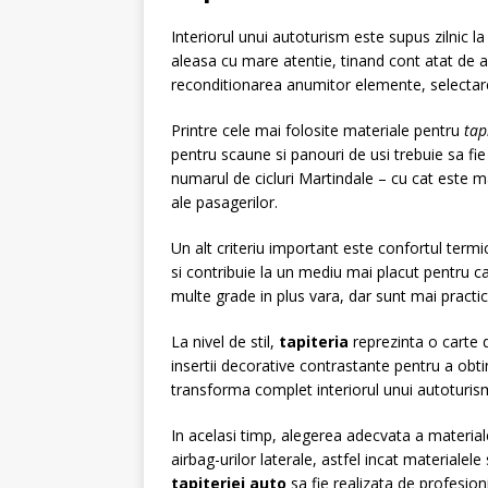
Interiorul unui autoturism este supus zilnic la
aleasa cu mare atentie, tinand cont atat de a
reconditionarea anumitor elemente, selecta
Printre cele mai folosite materiale pentru
tap
pentru scaune si panouri de usi trebuie sa fie
numarul de cicluri Martindale – cu cat este ma
ale pasagerilor.
Un alt criteriu important este confortul termic.
si contribuie la un mediu mai placut pentru c
multe grade in plus vara, dar sunt mai practic
La nivel de stil,
tapiteria
reprezinta o carte
insertii decorative contrastante pentru a obti
transforma complet interiorul unui autoturism 
In acelasi timp, alegerea adecvata a material
airbag-urilor laterale, astfel incat materiale
tapiteriei auto
sa fie realizata de profesioni