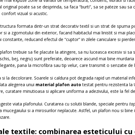
le mai expuse zone la variatii de temperatura, condens, vibratii si raz
ul original poate sa se desprinda, sa faca “burti”, sa se pateze sau sa c
confort vizual si acustic.
tructura formata dintr-un strat decorativ textil si un strat de spuma p
or si a zgomotului din exterior, facand habitaclul mai linistit si mai p
constante, reducand efectul de “cuptor” in zilele caniculare si pierderi
lafon trebuie sa fie placute la atingere, sa nu luceasca excesiv si sa 
eschis, bej, negru) sunt preferate, deoarece ascund mai bine murdaria s
 elegante, pana la microfibra sau tip velur, care transmit o senzatie de l
a si la decolorare. Soarele si caldura pot degrada rapid un material infe
data alegerea unui
material plafon auto
testat pentru rezistenta la 
e, curatare minutioasa si aplicare uniforma a adezivului, este la fel de
ngeste viata plafonului. Curatarea cu solutii blande, speciale pentru
tap
ea mucegaiului si a mirosurilor neplacute. Astfel, un plafon nou si bine
nzare.
ale textile: combinarea esteticului cu