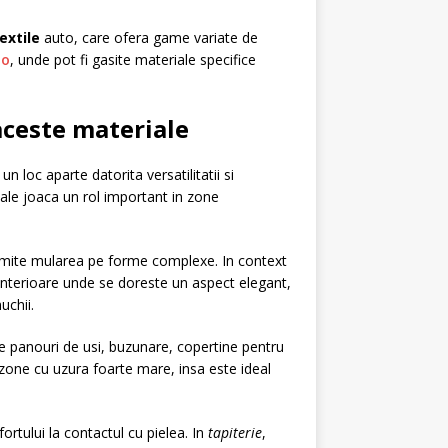
extile
auto, care ofera game variate de
to
, unde pot fi gasite materiale specifice
 aceste materiale
n loc aparte datorita versatilitatii si
iale joaca un rol important in zone
permite mularea pe forme complexe. In context
 interioare unde se doreste un aspect elegant,
uchii.
pe panouri de usi, buzunare, copertine pentru
 zone cu uzura foarte mare, insa este ideal
ortului la contactul cu pielea. In
tapiterie
,