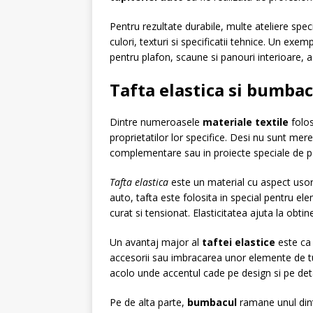
Pentru rezultate durabile, multe ateliere speci
culori, texturi si specificatii tehnice. Un exe
pentru plafon, scaune si panouri interioare, 
Tafta elastica si bumbac
Dintre numeroasele
materiale textile
folos
proprietatilor lor specifice. Desi nu sunt mer
complementare sau in proiecte speciale de p
Tafta elastica
este un material cu aspect usor
auto, tafta este folosita in special pentru e
curat si tensionat. Elasticitatea ajuta la obt
Un avantaj major al
taftei elastice
este ca 
accesorii sau imbracarea unor elemente de tun
acolo unde accentul cade pe design si pe detal
Pe de alta parte,
bumbacul
ramane unul dintr