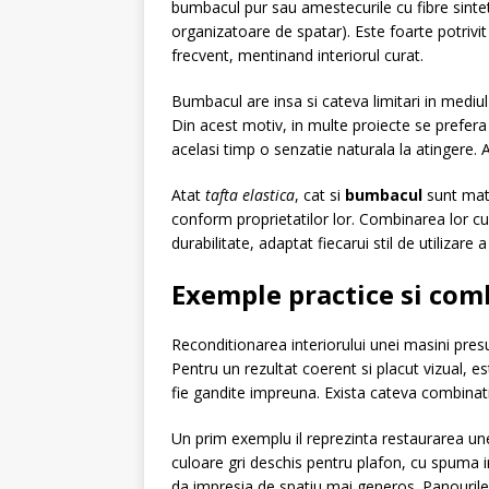
bumbacul pur sau amestecurile cu fibre sinteti
organizatoare de spatar). Este foarte potriv
frecvent, mentinand interiorul curat.
Bumbacul are insa si cateva limitari in mediu
Din acest motiv, in multe proiecte se prefera
acelasi timp o senzatie naturala la atingere. 
Atat
tafta elastica
, cat si
bumbacul
sunt mate
conform proprietatilor lor. Combinarea lor cu 
durabilitate, adaptat fiecarui stil de utilizare a
Exemple practice si com
Reconditionarea interiorului unei masini pre
Pentru un rezultat coerent si placut vizual, e
fie gandite impreuna. Exista cateva combinat
Un prim exemplu il reprezinta restaurarea une
culoare gri deschis pentru plafon, cu spuma 
da impresia de spatiu mai generos. Panourile 