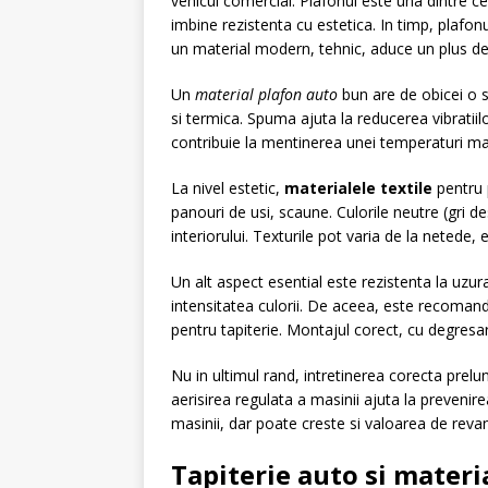
vehicul comercial. Plafonul este una dintre ce
imbine rezistenta cu estetica. In timp, plafon
un material modern, tehnic, aduce un plus de 
Un
material plafon auto
bun are de obicei o s
si termica. Spuma ajuta la reducerea vibratiil
contribuie la mentinerea unei temperaturi mai 
La nivel estetic,
materialele textile
pentru p
panouri de usi, scaune. Culorile neutre (gri d
interiorului. Texturile pot varia de la netede,
Un alt aspect esential este rezistenta la uzur
intensitatea culorii. De aceea, este recoman
pentru tapiterie. Montajul corect, cu degresar
Nu in ultimul rand, intretinerea corecta prelu
aerisirea regulata a masinii ajuta la prevenir
masinii, dar poate creste si valoarea de reva
Tapiterie auto si materi