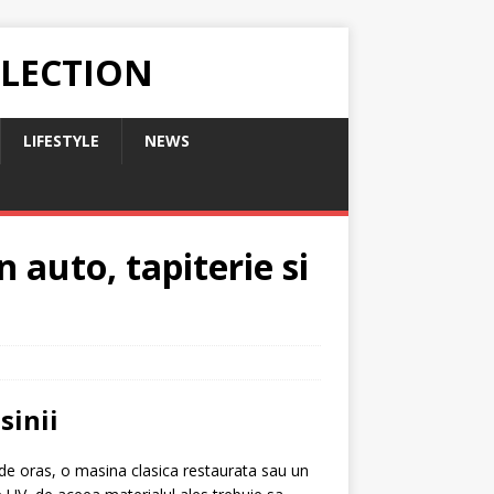
LLECTION
LIFESTYLE
NEWS
 auto, tapiterie si
sinii
m de oras, o masina clasica restaurata sau un