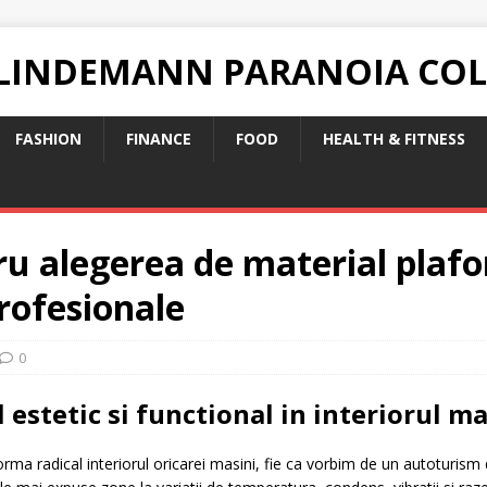
 LINDEMANN PARANOIA CO
FASHION
FINANCE
FOOD
HEALTH & FITNESS
u alegerea de material plafon
profesionale
0
 estetic si functional in interiorul ma
orma radical interiorul oricarei masini, fie ca vorbim de un autoturis