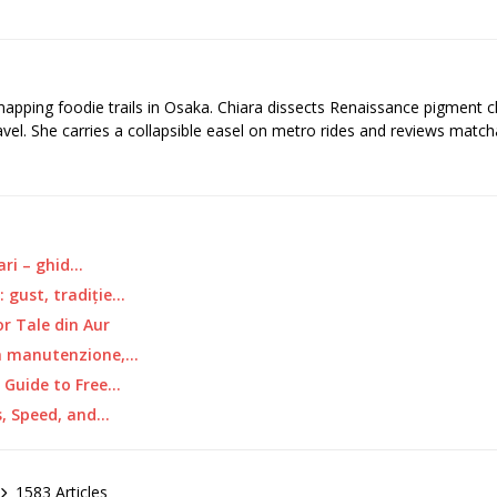
 mapping foodie trails in Osaka. Chiara dissects Renaissance pigment 
ravel. She carries a collapsible easel on metro rides and reviews matcha
ari – ghid…
: gust, tradiție…
or Tale din Aur
 a manutenzione,…
 Guide to Free…
s, Speed, and…
1583 Articles