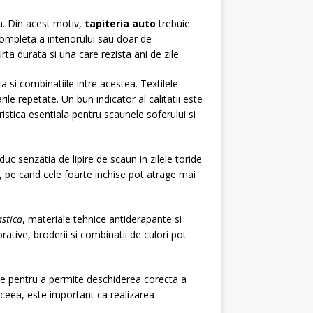
ra. Din acest motiv,
tapiteria auto
trebuie
completa a interiorului sau doar de
rta durata si una care rezista ani de zile.
a si combinatiile intre acestea. Textilele
le repetate. Un bun indicator al calitatii este
istica esentiala pentru scaunele soferului si
duc senzatia de lipire de scaun in zilele toride
a, pe cand cele foarte inchise pot atrage mai
astica
, materiale tehnice antiderapante si
ative, broderii si combinatii de culori pot
ate pentru a permite deschiderea corecta a
 aceea, este important ca realizarea