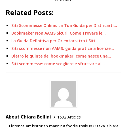
Related Posts:
Siti Scommesse Online: La Tua Guida per Districarti…
Bookmaker Non AAMS Sicuri: Come Trovare le…
La Guida Definitiva per Orientarsi tra i Siti…
Siti scommesse non AAMS: guida pratica a licenze…
Dietro le quinte del bookmaker: come nasce una…
Siti scommesse: come scegliere e sfruttare al…
About Chiara Bellini
1592 Articles
Florence art historian mapping foodie trails in Osaka. Chiara