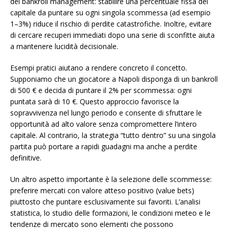
del bankroll management: stabilire una percentuale fissa del
capitale da puntare su ogni singola scommessa (ad esempio
1–3%) riduce il rischio di perdite catastrofiche. Inoltre, evitare
di cercare recuperi immediati dopo una serie di sconfitte aiuta
a mantenere lucidità decisionale.
Esempi pratici aiutano a rendere concreto il concetto.
Supponiamo che un giocatore a Napoli disponga di un bankroll
di 500 € e decida di puntare il 2% per scommessa: ogni
puntata sarà di 10 €. Questo approccio favorisce la
sopravvivenza nel lungo periodo e consente di sfruttare le
opportunità ad alto valore senza compromettere l’intero
capitale. Al contrario, la strategia “tutto dentro” su una singola
partita può portare a rapidi guadagni ma anche a perdite
definitive.
Un altro aspetto importante è la selezione delle scommesse:
preferire mercati con valore atteso positivo (value bets)
piuttosto che puntare esclusivamente sui favoriti. L’analisi
statistica, lo studio delle formazioni, le condizioni meteo e le
tendenze di mercato sono elementi che possono