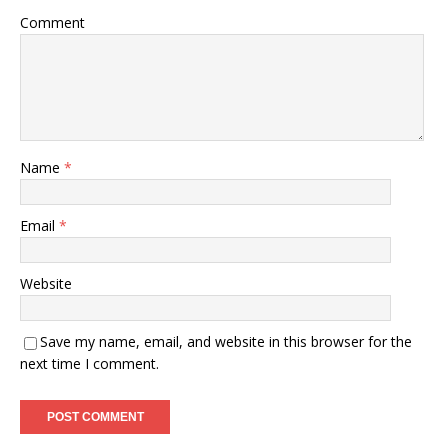
Comment
Name
*
Email
*
Website
Save my name, email, and website in this browser for the
next time I comment.