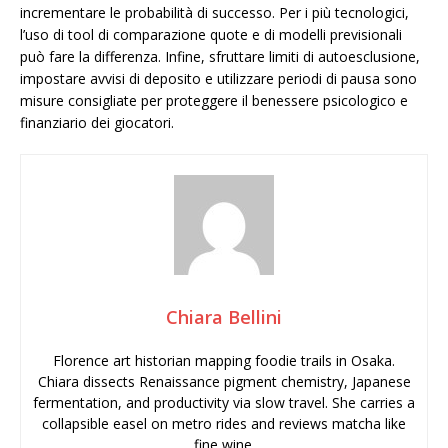
incrementare le probabilità di successo. Per i più tecnologici,
l’uso di tool di comparazione quote e di modelli previsionali
può fare la differenza. Infine, sfruttare limiti di autoesclusione,
impostare avvisi di deposito e utilizzare periodi di pausa sono
misure consigliate per proteggere il benessere psicologico e
finanziario dei giocatori.
Chiara Bellini
Florence art historian mapping foodie trails in Osaka.
Chiara dissects Renaissance pigment chemistry, Japanese
fermentation, and productivity via slow travel. She carries a
collapsible easel on metro rides and reviews matcha like
fine wine.