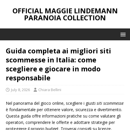
OFFICIAL MAGGIE LINDEMANN
PARANOIA COLLECTION
Guida completa ai migliori siti
scommesse in Italia: come
scegliere e giocare in modo
responsabile
July 8, 2026
Chiara Bellini
Nel panorama del gioco online, scegliere i giusti
siti scommesse
è fondamentale per ottenere valore, sicurezza e divertimento.
Questa guida offre informazioni pratiche su come valutare gli
operatori, comprendere le offerte e adottare strategie per
proteggere il proprio budget. Troverai consigli su licenze,