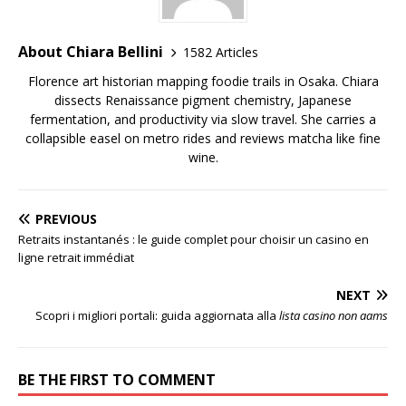
About Chiara Bellini
1582 Articles
Florence art historian mapping foodie trails in Osaka. Chiara
dissects Renaissance pigment chemistry, Japanese
fermentation, and productivity via slow travel. She carries a
collapsible easel on metro rides and reviews matcha like fine
wine.
PREVIOUS
Retraits instantanés : le guide complet pour choisir un casino en
ligne retrait immédiat
NEXT
Scopri i migliori portali: guida aggiornata alla
lista casino non aams
BE THE FIRST TO COMMENT