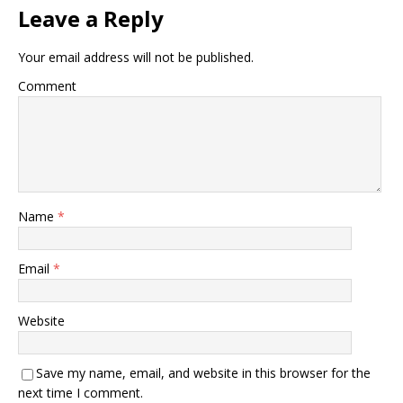
Leave a Reply
Your email address will not be published.
Comment
Name
*
Email
*
Website
Save my name, email, and website in this browser for the
next time I comment.