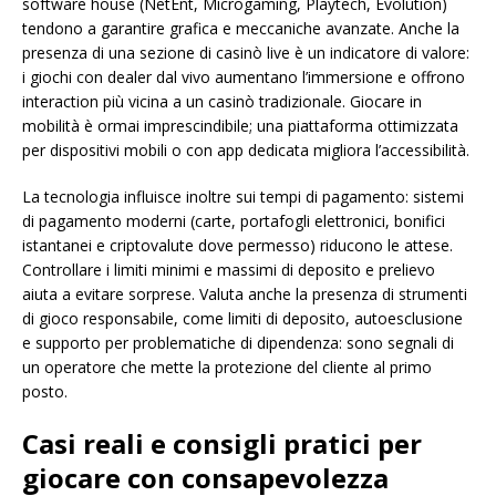
software house (NetEnt, Microgaming, Playtech, Evolution)
tendono a garantire grafica e meccaniche avanzate. Anche la
presenza di una sezione di casinò live è un indicatore di valore:
i giochi con dealer dal vivo aumentano l’immersione e offrono
interaction più vicina a un casinò tradizionale. Giocare in
mobilità è ormai imprescindibile; una piattaforma ottimizzata
per dispositivi mobili o con app dedicata migliora l’accessibilità.
La tecnologia influisce inoltre sui tempi di pagamento: sistemi
di pagamento moderni (carte, portafogli elettronici, bonifici
istantanei e criptovalute dove permesso) riducono le attese.
Controllare i limiti minimi e massimi di deposito e prelievo
aiuta a evitare sorprese. Valuta anche la presenza di strumenti
di gioco responsabile, come limiti di deposito, autoesclusione
e supporto per problematiche di dipendenza: sono segnali di
un operatore che mette la protezione del cliente al primo
posto.
Casi reali e consigli pratici per
giocare con consapevolezza