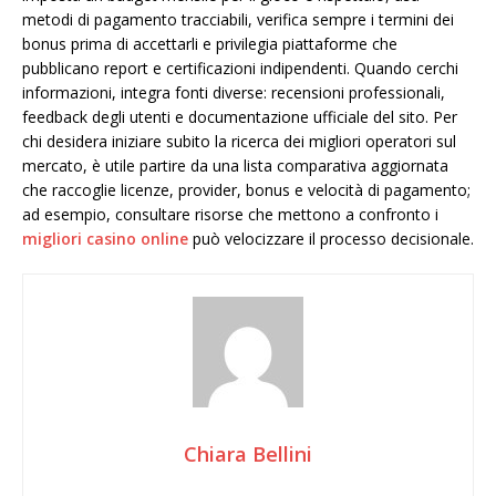
metodi di pagamento tracciabili, verifica sempre i termini dei
bonus prima di accettarli e privilegia piattaforme che
pubblicano report e certificazioni indipendenti. Quando cerchi
informazioni, integra fonti diverse: recensioni professionali,
feedback degli utenti e documentazione ufficiale del sito. Per
chi desidera iniziare subito la ricerca dei migliori operatori sul
mercato, è utile partire da una lista comparativa aggiornata
che raccoglie licenze, provider, bonus e velocità di pagamento;
ad esempio, consultare risorse che mettono a confronto i
migliori casino online
può velocizzare il processo decisionale.
Chiara Bellini