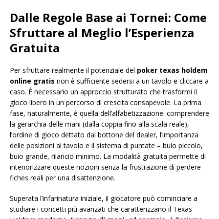
Dalle Regole Base ai Tornei: Come
Sfruttare al Meglio l’Esperienza
Gratuita
Per sfruttare realmente il potenziale del
poker texas holdem
online gratis
non è sufficiente sedersi a un tavolo e cliccare a
caso. È necessario un approccio strutturato che trasformi il
gioco libero in un percorso di crescita consapevole. La prima
fase, naturalmente, è quella dell’alfabetizzazione: comprendere
la gerarchia delle mani (dalla coppia fino alla scala reale),
l’ordine di gioco dettato dal bottone del dealer, l’importanza
delle posizioni al tavolo e il sistema di puntate – buio piccolo,
buio grande, rilancio minimo. La modalità gratuita permette di
interiorizzare queste nozioni senza la frustrazione di perdere
fiches reali per una disattenzione.
Superata l’infarinatura iniziale, il giocatore può cominciare a
studiare i concetti più avanzati che caratterizzano il Texas