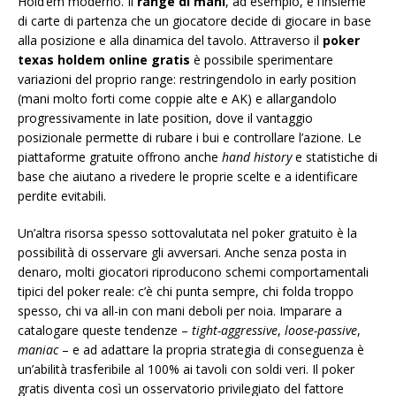
Hold’em moderno. Il
range di mani
, ad esempio, è l’insieme
di carte di partenza che un giocatore decide di giocare in base
alla posizione e alla dinamica del tavolo. Attraverso il
poker
texas holdem online gratis
è possibile sperimentare
variazioni del proprio range: restringendolo in early position
(mani molto forti come coppie alte e AK) e allargandolo
progressivamente in late position, dove il vantaggio
posizionale permette di rubare i bui e controllare l’azione. Le
piattaforme gratuite offrono anche
hand history
e statistiche di
base che aiutano a rivedere le proprie scelte e a identificare
perdite evitabili.
Un’altra risorsa spesso sottovalutata nel poker gratuito è la
possibilità di osservare gli avversari. Anche senza posta in
denaro, molti giocatori riproducono schemi comportamentali
tipici del poker reale: c’è chi punta sempre, chi folda troppo
spesso, chi va all-in con mani deboli per noia. Imparare a
catalogare queste tendenze –
tight-aggressive
,
loose-passive
,
maniac
– e ad adattare la propria strategia di conseguenza è
un’abilità trasferibile al 100% ai tavoli con soldi veri. Il poker
gratis diventa così un osservatorio privilegiato del fattore