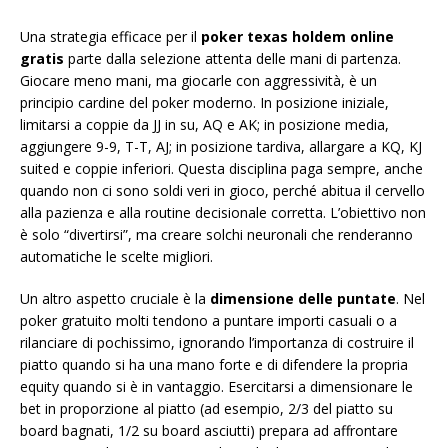
Una strategia efficace per il
poker texas holdem online
gratis
parte dalla selezione attenta delle mani di partenza.
Giocare meno mani, ma giocarle con aggressività, è un
principio cardine del poker moderno. In posizione iniziale,
limitarsi a coppie da JJ in su, AQ e AK; in posizione media,
aggiungere 9-9, T-T, AJ; in posizione tardiva, allargare a KQ, KJ
suited e coppie inferiori. Questa disciplina paga sempre, anche
quando non ci sono soldi veri in gioco, perché abitua il cervello
alla pazienza e alla routine decisionale corretta. L’obiettivo non
è solo “divertirsi”, ma creare solchi neuronali che renderanno
automatiche le scelte migliori.
Un altro aspetto cruciale è la
dimensione delle puntate
. Nel
poker gratuito molti tendono a puntare importi casuali o a
rilanciare di pochissimo, ignorando l’importanza di costruire il
piatto quando si ha una mano forte e di difendere la propria
equity quando si è in vantaggio. Esercitarsi a dimensionare le
bet in proporzione al piatto (ad esempio, 2/3 del piatto su
board bagnati, 1/2 su board asciutti) prepara ad affrontare