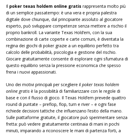
Il
poker texas holdem online gratis
rappresenta molto più
di un semplice passatempo: è una vera e propria palestra
digitale dove chiunque, dal principiante assoluto al giocatore
esperto, può sviluppare competenze senza mettere a rischio il
proprio bankroll. La variante Texas Hold’em, con la sua
combinazione di carte coperte e carte comuni, è diventata la
regina dei giochi di poker grazie a un equilibrio perfetto tra
calcolo delle probabilità, psicologia e gestione del rischio.
Giocare gratuitamente consente di esplorare ogni sfumatura di
questo equilibrio senza la pressione economica che spesso
frena i nuovi appassionati.
Uno dei motivi principali per scegliere il
poker texas holdem
online gratis
è la possibilità di familiarizzare con le regole di
base e con il flusso di gioco. Il Texas Hold’em prevede quattro
round di puntate – preflop, flop, turn e river – e ogni fase
richiede decisioni tattiche che influenzano l’esito della mano.
Sulle piattaforme gratuite, il giocatore può sperimentare senza
fretta: può vedere gratuitamente centinaia di mani in pochi
minuti, imparando a riconoscere le mani di partenza forti, a