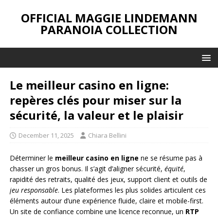
OFFICIAL MAGGIE LINDEMANN
PARANOIA COLLECTION
Le meilleur casino en ligne:
repères clés pour miser sur la
sécurité, la valeur et le plaisir
December 11, 2025
Chiara Bellini
Déterminer le
meilleur casino en ligne
ne se résume pas à
chasser un gros bonus. Il s’agit d’aligner sécurité,
équité
,
rapidité des retraits, qualité des jeux, support client et outils de
jeu responsable
. Les plateformes les plus solides articulent ces
éléments autour d’une expérience fluide, claire et mobile-first.
Un site de confiance combine une licence reconnue, un
RTP