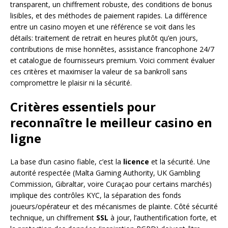
transparent, un chiffrement robuste, des conditions de bonus
lisibles, et des méthodes de paiement rapides. La différence
entre un casino moyen et une référence se voit dans les
détails: traitement de retrait en heures plutôt qu’en jours,
contributions de mise honnêtes, assistance francophone 24/7
et catalogue de fournisseurs premium. Voici comment évaluer
ces critères et maximiser la valeur de sa bankroll sans
compromettre le plaisir ni la sécurité.
Critères essentiels pour
reconnaître le meilleur casino en
ligne
La base d’un casino fiable, c’est la
licence
et la sécurité. Une
autorité respectée (Malta Gaming Authority, UK Gambling
Commission, Gibraltar, voire Curaçao pour certains marchés)
implique des contrôles KYC, la séparation des fonds
joueurs/opérateur et des mécanismes de plainte. Côté sécurité
technique, un chiffrement
SSL
à jour, l’authentification forte, et