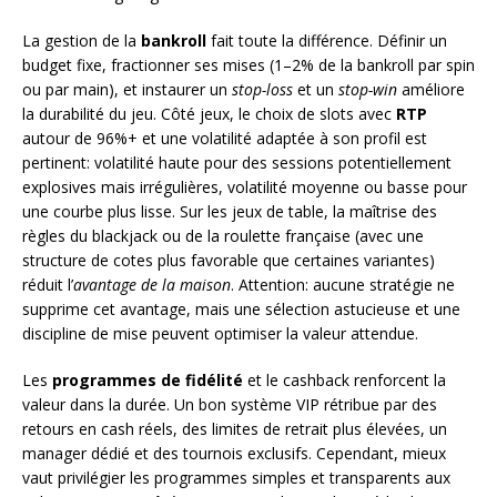
La gestion de la
bankroll
fait toute la différence. Définir un
budget fixe, fractionner ses mises (1–2% de la bankroll par spin
ou par main), et instaurer un
stop-loss
et un
stop-win
améliore
la durabilité du jeu. Côté jeux, le choix de slots avec
RTP
autour de 96%+ et une volatilité adaptée à son profil est
pertinent: volatilité haute pour des sessions potentiellement
explosives mais irrégulières, volatilité moyenne ou basse pour
une courbe plus lisse. Sur les jeux de table, la maîtrise des
règles du blackjack ou de la roulette française (avec une
structure de cotes plus favorable que certaines variantes)
réduit l’
avantage de la maison
. Attention: aucune stratégie ne
supprime cet avantage, mais une sélection astucieuse et une
discipline de mise peuvent optimiser la valeur attendue.
Les
programmes de fidélité
et le cashback renforcent la
valeur dans la durée. Un bon système VIP rétribue par des
retours en cash réels, des limites de retrait plus élevées, un
manager dédié et des tournois exclusifs. Cependant, mieux
vaut privilégier les programmes simples et transparents aux