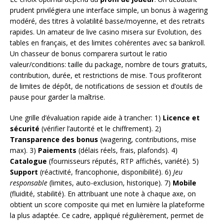
prudent privilégiera une interface simple, un bonus à wagering
modéré, des titres à volatilité basse/moyenne, et des retraits
rapides. Un amateur de live casino misera sur Evolution, des
tables en français, et des limites cohérentes avec sa bankroll.
Un chasseur de bonus comparera surtout le ratio
valeur/conditions: taille du package, nombre de tours gratuits,
contribution, durée, et restrictions de mise. Tous profiteront
de limites de dépôt, de notifications de session et d’outils de
pause pour garder la maîtrise.
Une grille d’évaluation rapide aide à trancher: 1)
Licence et
sécurité
(vérifier l’autorité et le chiffrement). 2)
Transparence des bonus
(wagering, contributions, mise
max). 3)
Paiements
(délais réels, frais, plafonds). 4)
Catalogue
(fournisseurs réputés, RTP affichés, variété). 5)
Support
(réactivité, francophonie, disponibilité). 6)
Jeu
responsable
(limites, auto-exclusion, historique). 7)
Mobile
(fluidité, stabilité). En attribuant une note à chaque axe, on
obtient un score composite qui met en lumière la plateforme
la plus adaptée. Ce cadre, appliqué régulièrement, permet de