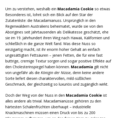
Um zu verstehen, weshalb ein
Macadamia Cookie
so etwas
Besonderes ist, lohnt sich ein Blick auf den Star der
Zutatenliste: die Macadamianuss. Ursprünglich in den
Regenwäldern Australiens beheimatet, wurde sie von den
Aborigines seit Jahrtausenden als Delikatesse geschätzt, ehe
sie im 19. Jahrhundert ihren Weg nach Hawaii, Kalifornien und
schließlich in die ganze Welt fand. Was diese Nuss so
einzigartig macht, ist ihr enorm hoher Gehalt an einfach
ungesättigten Fettsäuren – jenen Fetten, die für eine fast
buttrige, cremige Textur sorgen und sogar positive Effekte auf
den Cholesterinspiegel haben können.
Macadamia
gilt nicht
von ungefähr als die
Königin der Nüsse
, denn keine andere
Sorte liefert diesen charaktervollen, mild-süßlichen
Geschmack, der gleichzeitig so luxuriös und zugänglich wirkt.
Doch der Weg von der Nuss in den
Macadamia Cookie
ist
alles andere als trivial. Macadamianüsse gehören zu den
härtesten Schalenfrüchten überhaupt – industrielle
Knackmaschinen müssen einen Druck von bis zu 200