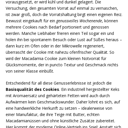
vorausgesetzt, er wird kühl und dunkel gelagert. Die
Versuchung, den gesamten Vorrat auf einmal zu vernaschen,
ist zwar groß, doch die Vorratshaltung birgt einen eigenen Reiz.
Bewusst eingekauft für ein
genussvolles Wochenende
, können
mehrere Cookies nach Bedarf portioniert und genossen
werden. Manche Liebhaber frieren einen Teil sogar ein und
holen ihn bei spontanem Besuch oder Lust auf Süßes heraus –
dann kurz im Ofen oder in der Mikrowelle regeneriert,
überrascht der Cookie mit nahezu ofenfrischer Qualität. So
wird der Macadamia Cookie zum kleinen Notvorrat für
Glücksmomente, der in puncto Textur und Geschmack nichts
von seiner Klasse einbüßt.
Entscheidend für all diese Genusserlebnisse ist jedoch die
Basisqualität des Cookies
. Ein industriell hergestellter Keks
mit Aromaersatz und gehärteten Fetten wird auch durch
Aufwärmen kein Geschmackswunder. Daher lohnt es sich, auf
eine handwerkliche Herkunft zu setzen – idealerweise von
einer Manufaktur, die ihre Teige mit Butter, echten
Macadamianüssen und ohne künstliche Zusätze zubereitet.
Hier kommt der moderne Online-Vertrieb ins Spiel: Anstatt sich