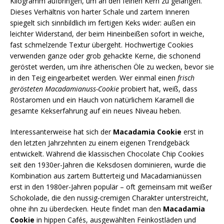
Kilogramm aufbringen, um an den feinen Kern zu gelangen.
Dieses Verhältnis von harter Schale und zartem Inneren
spiegelt sich sinnbildlich im fertigen Keks wider: außen ein
leichter Widerstand, der beim Hineinbeißen sofort in weiche,
fast schmelzende Textur übergeht. Hochwertige Cookies
verwenden ganze oder grob gehackte Kerne, die schonend
geröstet werden, um ihre ätherischen Öle zu wecken, bevor sie
in den Teig eingearbeitet werden. Wer einmal einen
frisch
gerösteten Macadamianuss-Cookie
probiert hat, weiß, dass
Röstaromen und ein Hauch von natürlichem Karamell die
gesamte Kekserfahrung auf ein neues Niveau heben.
Interessanterweise hat sich der
Macadamia Cookie
erst in
den letzten Jahrzehnten zu einem eigenen Trendgebäck
entwickelt. Während die klassischen Chocolate Chip Cookies
seit den 1930er-Jahren die Keksdosen dominieren, wurde die
Kombination aus zartem Butterteig und Macadamianüssen
erst in den 1980er-Jahren populär – oft gemeinsam mit weißer
Schokolade, die den nussig-cremigen Charakter unterstreicht,
ohne ihn zu überdecken. Heute findet man den
Macadamia
Cookie
in hippen Cafés, ausgewählten Feinkostläden und