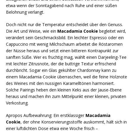
etwa wenn der Sonntagabend nach Ruhe und einer süßen
Belohnung verlangt.
Doch nicht nur die Temperatur entscheidet über den Genuss.
Die Art und Weise, wie ein
Macadamia Cookie
begleitet wird,
verändert sein Geschmacksbild. Ein leichter Espresso oder ein
Cappuccino mit wenig Milchschaum arbeitet die Röstaromen
der Nüsse heraus und setzt einen bitteren Kontrapunkt zur
sanften Süße. Wer es fruchtig mag, wählt einen Darjeeling-Tee
mit leichter Zitrusnote, der die buttrige Textur erfrischend
durchbricht. Sogar ein Glas gekühlter Chardonnay kann zu
einem Macadamia Cookie überraschen, weil die feine Holznote
des Weines mit den nussigen Karamelltönen harmoniert.
Solche Pairings heben den kleinen Keks aus der Jause-Ebene
heraus und machen ihn zum Mittelpunkt einer kleinen, privaten
Verkostung.
Apropos Aufbewahrung: Ein erstklassiger
Macadamia
Cookie
, der ohne Konservierungsstoffe auskommt, hält sich in
einer luftdichten Dose etwa eine Woche frisch –