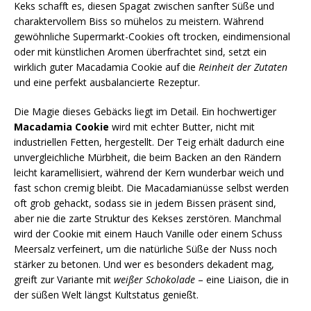
Keks schafft es, diesen Spagat zwischen sanfter Süße und
charaktervollem Biss so mühelos zu meistern. Während
gewöhnliche Supermarkt-Cookies oft trocken, eindimensional
oder mit künstlichen Aromen überfrachtet sind, setzt ein
wirklich guter Macadamia Cookie auf die
Reinheit der Zutaten
und eine perfekt ausbalancierte Rezeptur.
Die Magie dieses Gebäcks liegt im Detail. Ein hochwertiger
Macadamia Cookie
wird mit echter Butter, nicht mit
industriellen Fetten, hergestellt. Der Teig erhält dadurch eine
unvergleichliche Mürbheit, die beim Backen an den Rändern
leicht karamellisiert, während der Kern wunderbar weich und
fast schon cremig bleibt. Die Macadamianüsse selbst werden
oft grob gehackt, sodass sie in jedem Bissen präsent sind,
aber nie die zarte Struktur des Kekses zerstören. Manchmal
wird der Cookie mit einem Hauch Vanille oder einem Schuss
Meersalz verfeinert, um die natürliche Süße der Nuss noch
stärker zu betonen. Und wer es besonders dekadent mag,
greift zur Variante mit
weißer Schokolade
– eine Liaison, die in
der süßen Welt längst Kultstatus genießt.