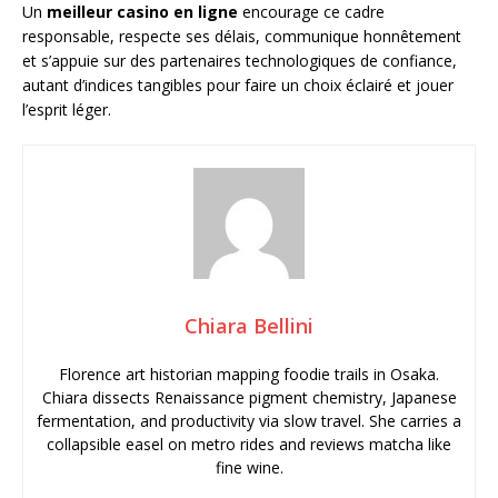
Un
meilleur casino en ligne
encourage ce cadre
responsable, respecte ses délais, communique honnêtement
et s’appuie sur des partenaires technologiques de confiance,
autant d’indices tangibles pour faire un choix éclairé et jouer
l’esprit léger.
Chiara Bellini
Florence art historian mapping foodie trails in Osaka.
Chiara dissects Renaissance pigment chemistry, Japanese
fermentation, and productivity via slow travel. She carries a
collapsible easel on metro rides and reviews matcha like
fine wine.