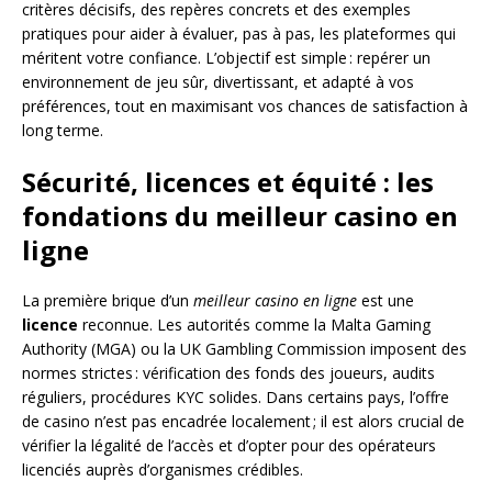
critères décisifs, des repères concrets et des exemples
pratiques pour aider à évaluer, pas à pas, les plateformes qui
méritent votre confiance. L’objectif est simple : repérer un
environnement de jeu sûr, divertissant, et adapté à vos
préférences, tout en maximisant vos chances de satisfaction à
long terme.
Sécurité, licences et équité : les
fondations du meilleur casino en
ligne
La première brique d’un
meilleur casino en ligne
est une
licence
reconnue. Les autorités comme la Malta Gaming
Authority (MGA) ou la UK Gambling Commission imposent des
normes strictes : vérification des fonds des joueurs, audits
réguliers, procédures KYC solides. Dans certains pays, l’offre
de casino n’est pas encadrée localement ; il est alors crucial de
vérifier la légalité de l’accès et d’opter pour des opérateurs
licenciés auprès d’organismes crédibles.