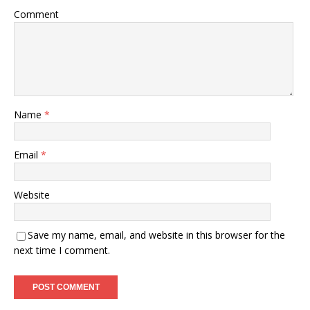
Comment
Name
*
Email
*
Website
Save my name, email, and website in this browser for the
next time I comment.