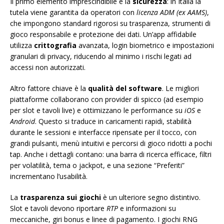
Il primo elemento imprescindibile è la
sicurezza
: in Italia la
tutela viene garantita da operatori con
licenza ADM (ex AAMS)
,
che impongono standard rigorosi su trasparenza, strumenti di
gioco responsabile e protezione dei dati. Un’app affidabile
utilizza
crittografia
avanzata, login biometrico e impostazioni
granulari di privacy, riducendo al minimo i rischi legati ad
accessi non autorizzati.
Altro fattore chiave è la
qualità del software
. Le migliori
piattaforme collaborano con provider di spicco (ad esempio
per slot e tavoli live) e ottimizzano le performance su
iOS
e
Android
. Questo si traduce in caricamenti rapidi, stabilità
durante le sessioni e interfacce ripensate per il tocco, con
grandi pulsanti, menù intuitivi e percorsi di gioco ridotti a pochi
tap. Anche i dettagli contano: una barra di ricerca efficace, filtri
per volatilità, tema o jackpot, e una sezione “Preferiti”
incrementano l’usabilità.
La
trasparenza sui giochi
è un ulteriore segno distintivo.
Slot e tavoli devono riportare
RTP
e informazioni su
meccaniche, giri bonus e linee di pagamento. I giochi RNG