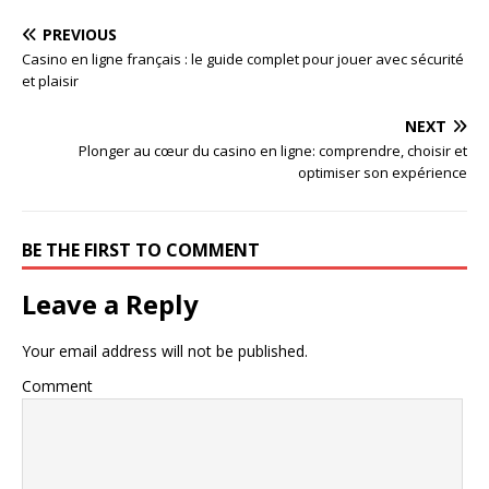
PREVIOUS
Casino en ligne français : le guide complet pour jouer avec sécurité
et plaisir
NEXT
Plonger au cœur du casino en ligne: comprendre, choisir et
optimiser son expérience
BE THE FIRST TO COMMENT
Leave a Reply
Your email address will not be published.
Comment