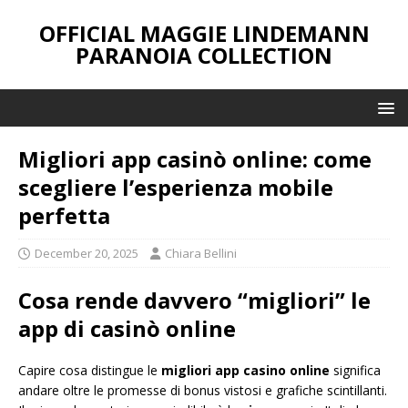
OFFICIAL MAGGIE LINDEMANN
PARANOIA COLLECTION
Migliori app casinò online: come
scegliere l’esperienza mobile
perfetta
December 20, 2025
Chiara Bellini
Cosa rende davvero “migliori” le
app di casinò online
Capire cosa distingue le
migliori app casino online
significa
andare oltre le promesse di bonus vistosi e grafiche scintillanti.