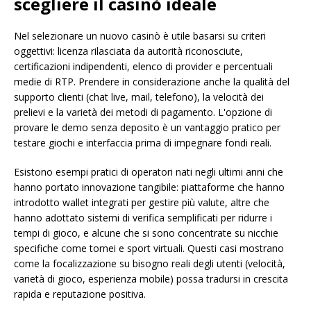
scegliere il casinò ideale
Nel selezionare un nuovo casinò è utile basarsi su criteri
oggettivi: licenza rilasciata da autorità riconosciute,
certificazioni indipendenti, elenco di provider e percentuali
medie di RTP. Prendere in considerazione anche la qualità del
supporto clienti (chat live, mail, telefono), la velocità dei
prelievi e la varietà dei metodi di pagamento. L'opzione di
provare le demo senza deposito è un vantaggio pratico per
testare giochi e interfaccia prima di impegnare fondi reali.
Esistono esempi pratici di operatori nati negli ultimi anni che
hanno portato innovazione tangibile: piattaforme che hanno
introdotto wallet integrati per gestire più valute, altre che
hanno adottato sistemi di verifica semplificati per ridurre i
tempi di gioco, e alcune che si sono concentrate su nicchie
specifiche come tornei e sport virtuali. Questi casi mostrano
come la focalizzazione su bisogno reali degli utenti (velocità,
varietà di gioco, esperienza mobile) possa tradursi in crescita
rapida e reputazione positiva.