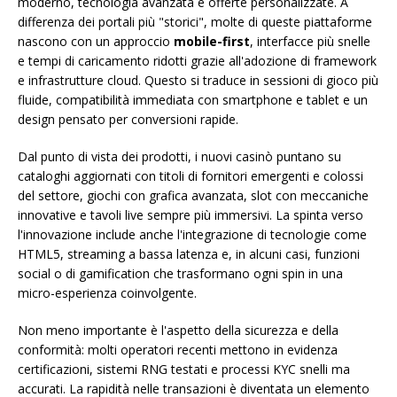
moderno, tecnologia avanzata e offerte personalizzate. A
differenza dei portali più "storici", molte di queste piattaforme
nascono con un approccio
mobile-first
, interfacce più snelle
e tempi di caricamento ridotti grazie all'adozione di framework
e infrastrutture cloud. Questo si traduce in sessioni di gioco più
fluide, compatibilità immediata con smartphone e tablet e un
design pensato per conversioni rapide.
Dal punto di vista dei prodotti, i nuovi casinò puntano su
cataloghi aggiornati con titoli di fornitori emergenti e colossi
del settore, giochi con grafica avanzata, slot con meccaniche
innovative e tavoli live sempre più immersivi. La spinta verso
l'innovazione include anche l'integrazione di tecnologie come
HTML5, streaming a bassa latenza e, in alcuni casi, funzioni
social o di gamification che trasformano ogni spin in una
micro-esperienza coinvolgente.
Non meno importante è l'aspetto della sicurezza e della
conformità: molti operatori recenti mettono in evidenza
certificazioni, sistemi RNG testati e processi KYC snelli ma
accurati. La rapidità nelle transazioni è diventata un elemento