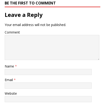
BE THE FIRST TO COMMENT
Leave a Reply
Your email address will not be published.
Comment
Name
*
Email
*
Website