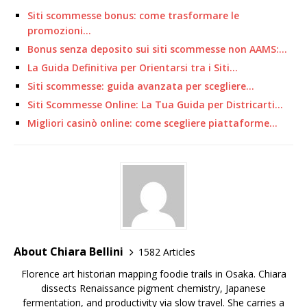
Siti scommesse bonus: come trasformare le
promozioni…
Bonus senza deposito sui siti scommesse non AAMS:…
La Guida Definitiva per Orientarsi tra i Siti…
Siti scommesse: guida avanzata per scegliere…
Siti Scommesse Online: La Tua Guida per Districarti…
Migliori casinò online: come scegliere piattaforme…
About Chiara Bellini
1582 Articles
Florence art historian mapping foodie trails in Osaka. Chiara
dissects Renaissance pigment chemistry, Japanese
fermentation, and productivity via slow travel. She carries a