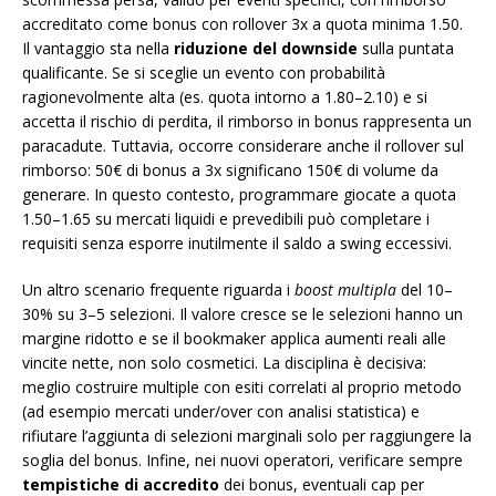
accreditato come bonus con rollover 3x a quota minima 1.50.
Il vantaggio sta nella
riduzione del downside
sulla puntata
qualificante. Se si sceglie un evento con probabilità
ragionevolmente alta (es. quota intorno a 1.80–2.10) e si
accetta il rischio di perdita, il rimborso in bonus rappresenta un
paracadute. Tuttavia, occorre considerare anche il rollover sul
rimborso: 50€ di bonus a 3x significano 150€ di volume da
generare. In questo contesto, programmare giocate a quota
1.50–1.65 su mercati liquidi e prevedibili può completare i
requisiti senza esporre inutilmente il saldo a swing eccessivi.
Un altro scenario frequente riguarda i
boost multipla
del 10–
30% su 3–5 selezioni. Il valore cresce se le selezioni hanno un
margine ridotto e se il bookmaker applica aumenti reali alle
vincite nette, non solo cosmetici. La disciplina è decisiva:
meglio costruire multiple con esiti correlati al proprio metodo
(ad esempio mercati under/over con analisi statistica) e
rifiutare l’aggiunta di selezioni marginali solo per raggiungere la
soglia del bonus. Infine, nei nuovi operatori, verificare sempre
tempistiche di accredito
dei bonus, eventuali cap per