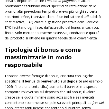
lineare. Importanti anche i
metodi di pagamento
: alcuni
bookmaker escludono wallet specifici dall’attivazione delle
promo; altri prevedono tempi di prelievo più lunghi su certe
soluzioni. Infine, il servizio clienti è un indicatore di affidabilità:
chat reattiva, FAQ chiare e gestione proattiva delle verifiche
KYC facilitano ogni fase, dall’accredito del bonus al cash out
finale. Solo mettendo insieme sicurezza, condizioni e qualità
del prodotto si ottiene un quadro fedele della convenienza.
Tipologie di bonus e come
massimizzarle in modo
responsabile
Esistono diverse famiglie di bonus, ciascuna con logiche
specifiche. Il
bonus di benvenuto sul deposito
(ad esempio
100% fino a una certa cifra) aumenta il bankroll ma spesso
comporta rollover sia sul deposito che sul bonus; il valore
cresce se le quote minime sono accessibili e se i mercati
consentono scommesse singole su eventi principali. Le
free bet
sono interessanti perché consentono di puntare senza