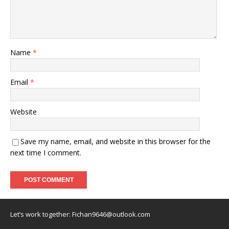
Name
*
Email
*
Website
Save my name, email, and website in this browser for the
next time I comment.
Let’s work together:
Fichan9646@outlook.com