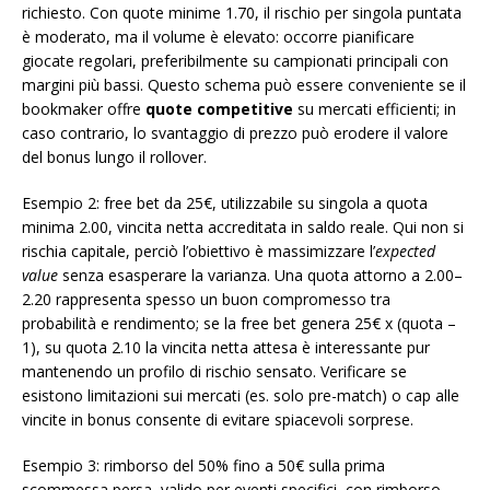
richiesto. Con quote minime 1.70, il rischio per singola puntata
è moderato, ma il volume è elevato: occorre pianificare
giocate regolari, preferibilmente su campionati principali con
margini più bassi. Questo schema può essere conveniente se il
bookmaker offre
quote competitive
su mercati efficienti; in
caso contrario, lo svantaggio di prezzo può erodere il valore
del bonus lungo il rollover.
Esempio 2: free bet da 25€, utilizzabile su singola a quota
minima 2.00, vincita netta accreditata in saldo reale. Qui non si
rischia capitale, perciò l’obiettivo è massimizzare l’
expected
value
senza esasperare la varianza. Una quota attorno a 2.00–
2.20 rappresenta spesso un buon compromesso tra
probabilità e rendimento; se la free bet genera 25€ x (quota –
1), su quota 2.10 la vincita netta attesa è interessante pur
mantenendo un profilo di rischio sensato. Verificare se
esistono limitazioni sui mercati (es. solo pre-match) o cap alle
vincite in bonus consente di evitare spiacevoli sorprese.
Esempio 3: rimborso del 50% fino a 50€ sulla prima
scommessa persa, valido per eventi specifici, con rimborso