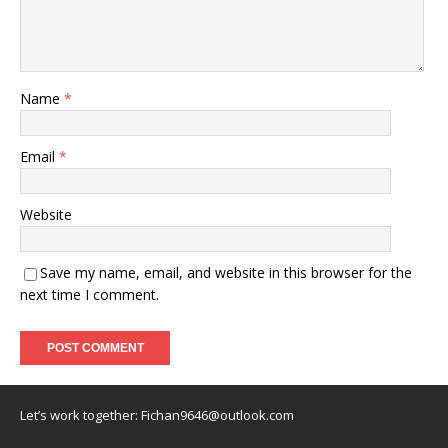
Name
*
Email
*
Website
Save my name, email, and website in this browser for the
next time I comment.
Let’s work together:
Fichan9646@outlook.com