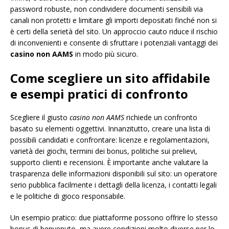
password robuste, non condividere documenti sensibili via
canali non protetti e limitare gli importi depositati finché non si
è certi della serietà del sito. Un approccio cauto riduce il rischio
di inconvenienti e consente di sfruttare i potenziali vantaggi dei
casino non AAMS
in modo più sicuro.
Come scegliere un sito affidabile
e esempi pratici di confronto
Scegliere il giusto
casino non AAMS
richiede un confronto
basato su elementi oggettivi. Innanzitutto, creare una lista di
possibili candidati e confrontare: licenze e regolamentazioni,
varietà dei giochi, termini dei bonus, politiche sui prelievi,
supporto clienti e recensioni. È importante anche valutare la
trasparenza delle informazioni disponibili sul sito: un operatore
serio pubblica facilmente i dettagli della licenza, i contatti legali
e le politiche di gioco responsabile.
Un esempio pratico: due piattaforme possono offrire lo stesso
bonus di benvenuto, ma avere condizioni molto diverse per lo