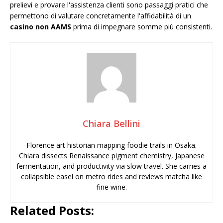
prelievi e provare l'assistenza clienti sono passaggi pratici che
permettono di valutare concretamente l'affidabilità di un
casino non AAMS
prima di impegnare somme più consistenti.
Chiara Bellini
Florence art historian mapping foodie trails in Osaka.
Chiara dissects Renaissance pigment chemistry, Japanese
fermentation, and productivity via slow travel. She carries a
collapsible easel on metro rides and reviews matcha like
fine wine.
Related Posts: