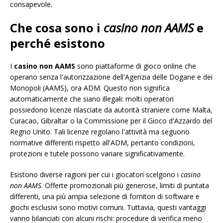
consapevole.
Che cosa sono i
casino non AAMS
e
perché esistono
I
casino non AAMS
sono piattaforme di gioco online che
operano senza l'autorizzazione dell'Agenzia delle Dogane e dei
Monopoli (AAMS), ora ADM. Questo non significa
automaticamente che siano illegali: molti operatori
possiedono licenze rilasciate da autorità straniere come Malta,
Curacao, Gibraltar o la Commissione per il Gioco d'Azzardo del
Regno Unito. Tali licenze regolano l'attività ma seguono
normative differenti rispetto all'ADM, pertanto condizioni,
protezioni e tutele possono variare significativamente.
Esistono diverse ragioni per cui i giocatori scelgono i
casino
non AAMS
. Offerte promozionali più generose, limiti di puntata
differenti, una più ampia selezione di fornitori di software e
giochi esclusivi sono motivi comuni. Tuttavia, questi vantaggi
vanno bilanciati con alcuni rischi: procedure di verifica meno