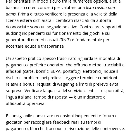
Per orientarsi in modo sicuro tra le numerose opzioni, è utile
basarsi su criteri concreti per valutare una
lista casino non
aams
. Prima di tutto verificare la presenza e la validità della
licenza estera dichiarata: i certificati rilasciati da autorità
riconosciute sono un segnale positivo. Controllare rapporti di
auditing indipendenti sul funzionamento dei giochi e sui
generatori di numeri casuali (RNG) è fondamentale per
accertare equità e trasparenza.
Un aspetto pratico spesso trascurato riguarda le modalità di
pagamento: preferire operatori che offrano metodi tracciabili e
affidabili (carte, bonifici SEPA, portafogli elettronici) riduce il
rischio di problemi nei prelievi. Leggere termini e condizioni
relativi a bonus, requisiti di wagering e limiti di prelievo evita
sorprese. Verificare la qualità del servizio clienti — disponibilità,
lingua italiana, tempo di risposta — è un indicatore di
affidabilità operativa.
È consigliabile consultare recensioni indipendenti e forum di
giocatori per raccogliere feedback reali su tempi di
pagamento, blocchi di account e risoluzione delle controversie.