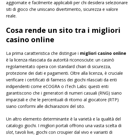
aggiornate e facilmente applicabili per chi desidera selezionare
siti di gioco che uniscano divertimento, sicurezza e valore
reale.
Cosa rende un sito tra i migliori
casino online
La prima caratteristica che distingue i
migliori casino online
è la licenza rilasciata da autorità riconosciute: un casinò
regolamentato opera con standard chiari di sicurezza,
protezione dei dati e pagamenti. Oltre alla licenza, è cruciale
verificare i certificati di fairness dei giochi rilasciati da enti
indipendenti come eCOGRA o iTech Labs: questi enti
garantiscono che i generatori di numeri casuali (RNG) siano
imparziali e che le percentuali di ritorno al giocatore (RTP)
siano conformi alle dichiarazioni del sito.
Un altro elemento determinante è la varietà e la qualità del
catalogo giochi. I migliori portali offrono una vasta scelta di
slot
, tavoli live, giochi con croupier dal vivo e varianti di