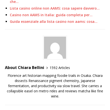
che…
Lista casino online non AAMS: cosa sapere davvero…
Casino non AAMS in Italia: guida completa per…
Guida essenziale alla lista casino non aams: cosa…
About Chiara Bellini
1592 Articles
Florence art historian mapping foodie trails in Osaka. Chiara
dissects Renaissance pigment chemistry, Japanese
fermentation, and productivity via slow travel. She carries a
collapsible easel on metro rides and reviews matcha like fine
wine.