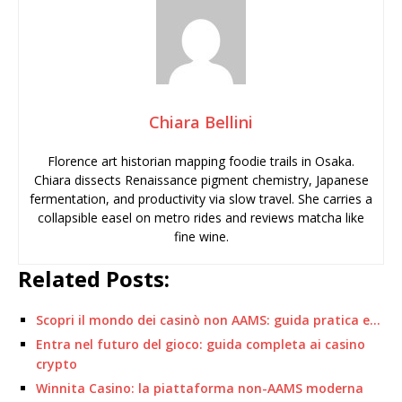
Chiara Bellini
Florence art historian mapping foodie trails in Osaka.
Chiara dissects Renaissance pigment chemistry, Japanese
fermentation, and productivity via slow travel. She carries a
collapsible easel on metro rides and reviews matcha like
fine wine.
Related Posts:
Scopri il mondo dei casinò non AAMS: guida pratica e…
Entra nel futuro del gioco: guida completa ai casino
crypto
Winnita Casino: la piattaforma non-AAMS moderna