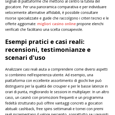
segnali di piattaforme che mettono al centro la tutela del
giocatore. Per una panoramica comparativa e per individuare
velocemente alternative affidabili, è possibile consultare
risorse specializzate e guide che raccolgono i criteri tecnici e le
offerte aggiornate:
migliori casino online
propone elenchi
verificati che facilitano una scelta consapevole.
Esempi pratici e casi reali:
recensioni, testimonianze e
scenari d'uso
Analizzare casi reali aiuta a comprendere come diversi aspetti
si combinino nell'esperienza utente. Ad esempio, una
piattaforma con eccellente assortimento di giochi live può
distinguersi per la qualità dei croupier e per le basse latenze in
orari di punta, migliorando le sessioni in multiplayer. In un altro
caso, un casinò con promozioni frequenti e un programma
fedeltà strutturato può offrire vantaggi concreti a giocatori
abituali: cashback, free spins settimanali e tornei con premi
reali incrementano il valore percepito, soprattutto se i requisiti