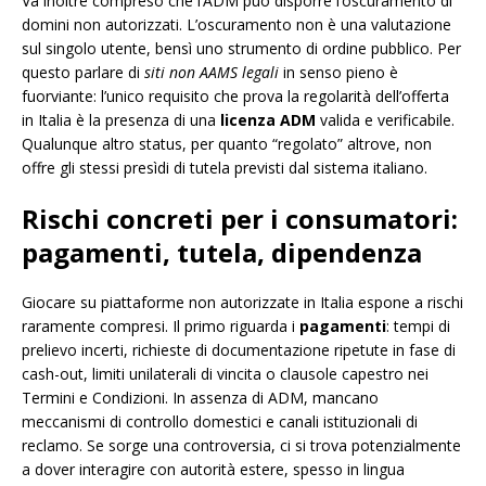
Va inoltre compreso che l’ADM può disporre l’oscuramento di
domini non autorizzati. L’oscuramento non è una valutazione
sul singolo utente, bensì uno strumento di ordine pubblico. Per
questo parlare di
siti non AAMS legali
in senso pieno è
fuorviante: l’unico requisito che prova la regolarità dell’offerta
in Italia è la presenza di una
licenza ADM
valida e verificabile.
Qualunque altro status, per quanto “regolato” altrove, non
offre gli stessi presìdi di tutela previsti dal sistema italiano.
Rischi concreti per i consumatori:
pagamenti, tutela, dipendenza
Giocare su piattaforme non autorizzate in Italia espone a rischi
raramente compresi. Il primo riguarda i
pagamenti
: tempi di
prelievo incerti, richieste di documentazione ripetute in fase di
cash-out, limiti unilaterali di vincita o clausole capestro nei
Termini e Condizioni. In assenza di ADM, mancano
meccanismi di controllo domestici e canali istituzionali di
reclamo. Se sorge una controversia, ci si trova potenzialmente
a dover interagire con autorità estere, spesso in lingua