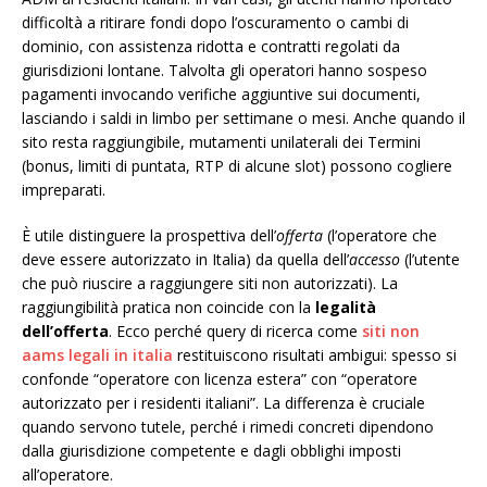
difficoltà a ritirare fondi dopo l’oscuramento o cambi di
dominio, con assistenza ridotta e contratti regolati da
giurisdizioni lontane. Talvolta gli operatori hanno sospeso
pagamenti invocando verifiche aggiuntive sui documenti,
lasciando i saldi in limbo per settimane o mesi. Anche quando il
sito resta raggiungibile, mutamenti unilaterali dei Termini
(bonus, limiti di puntata, RTP di alcune slot) possono cogliere
impreparati.
È utile distinguere la prospettiva dell’
offerta
(l’operatore che
deve essere autorizzato in Italia) da quella dell’
accesso
(l’utente
che può riuscire a raggiungere siti non autorizzati). La
raggiungibilità pratica non coincide con la
legalità
dell’offerta
. Ecco perché query di ricerca come
siti non
aams legali in italia
restituiscono risultati ambigui: spesso si
confonde “operatore con licenza estera” con “operatore
autorizzato per i residenti italiani”. La differenza è cruciale
quando servono tutele, perché i rimedi concreti dipendono
dalla giurisdizione competente e dagli obblighi imposti
all’operatore.