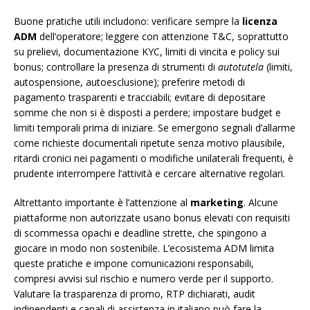
Buone pratiche utili includono: verificare sempre la
licenza
ADM
dell’operatore; leggere con attenzione T&C, soprattutto
su prelievi, documentazione KYC, limiti di vincita e policy sui
bonus; controllare la presenza di strumenti di
autotutela
(limiti,
autospensione, autoesclusione); preferire metodi di
pagamento trasparenti e tracciabili; evitare di depositare
somme che non si è disposti a perdere; impostare budget e
limiti temporali prima di iniziare. Se emergono segnali d’allarme
come richieste documentali ripetute senza motivo plausibile,
ritardi cronici nei pagamenti o modifiche unilaterali frequenti, è
prudente interrompere l’attività e cercare alternative regolari.
Altrettanto importante è l’attenzione al
marketing
. Alcune
piattaforme non autorizzate usano bonus elevati con requisiti
di scommessa opachi e deadline strette, che spingono a
giocare in modo non sostenibile. L’ecosistema ADM limita
queste pratiche e impone comunicazioni responsabili,
compresi avvisi sul rischio e numero verde per il supporto.
Valutare la trasparenza di promo, RTP dichiarati, audit
indipendenti e canali di assistenza in italiano può fare la