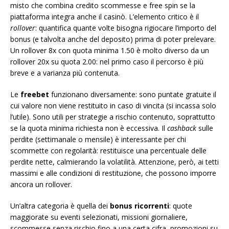
misto che combina credito scommesse e free spin se la
piattaforma integra anche il casinò. L’elemento critico è il
rollover
: quantifica quante volte bisogna rigiocare l’importo del
bonus (e talvolta anche del deposito) prima di poter prelevare.
Un rollover 8x con quota minima 1.50 è molto diverso da un
rollover 20x su quota 2.00: nel primo caso il percorso è più
breve e a varianza più contenuta.
Le
freebet
funzionano diversamente: sono puntate gratuite il
cui valore non viene restituito in caso di vincita (si incassa solo
l’utile). Sono utili per strategie a rischio contenuto, soprattutto
se la quota minima richiesta non è eccessiva. Il
cashback
sulle
perdite (settimanale o mensile) è interessante per chi
scommette con regolarità: restituisce una percentuale delle
perdite nette, calmierando la volatilità. Attenzione, però, ai tetti
massimi e alle condizioni di restituzione, che possono imporre
ancora un rollover.
Un’altra categoria è quella dei
bonus ricorrenti
: quote
maggiorate su eventi selezionati, missioni giornaliere,
scommesse senza rischio fino a una certa cifra, promozioni su