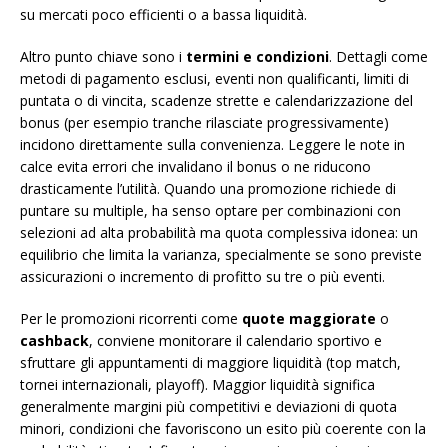
su mercati poco efficienti o a bassa liquidità.
Altro punto chiave sono i
termini e condizioni
. Dettagli come
metodi di pagamento esclusi, eventi non qualificanti, limiti di
puntata o di vincita, scadenze strette e calendarizzazione del
bonus (per esempio tranche rilasciate progressivamente)
incidono direttamente sulla convenienza. Leggere le note in
calce evita errori che invalidano il bonus o ne riducono
drasticamente l’utilità. Quando una promozione richiede di
puntare su multiple, ha senso optare per combinazioni con
selezioni ad alta probabilità ma quota complessiva idonea: un
equilibrio che limita la varianza, specialmente se sono previste
assicurazioni o incremento di profitto su tre o più eventi.
Per le promozioni ricorrenti come
quote maggiorate
o
cashback
, conviene monitorare il calendario sportivo e
sfruttare gli appuntamenti di maggiore liquidità (top match,
tornei internazionali, playoff). Maggior liquidità significa
generalmente margini più competitivi e deviazioni di quota
minori, condizioni che favoriscono un esito più coerente con la