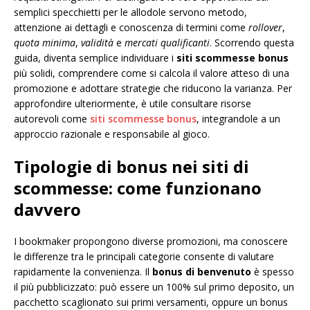
semplici specchietti per le allodole servono metodo,
attenzione ai dettagli e conoscenza di termini come
rollover
,
quota minima
,
validità
e
mercati qualificanti
. Scorrendo questa
guida, diventa semplice individuare i
siti scommesse bonus
più solidi, comprendere come si calcola il valore atteso di una
promozione e adottare strategie che riducono la varianza. Per
approfondire ulteriormente, è utile consultare risorse
autorevoli come
siti scommesse bonus
, integrandole a un
approccio razionale e responsabile al gioco.
Tipologie di bonus nei siti di
scommesse: come funzionano
davvero
I bookmaker propongono diverse promozioni, ma conoscere
le differenze tra le principali categorie consente di valutare
rapidamente la convenienza. Il
bonus di benvenuto
è spesso
il più pubblicizzato: può essere un 100% sul primo deposito, un
pacchetto scaglionato sui primi versamenti, oppure un bonus