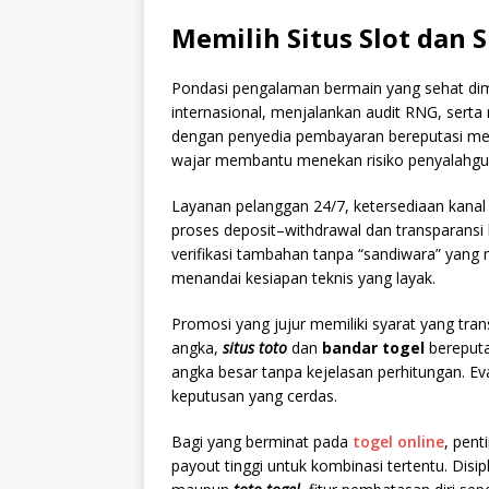
Memilih Situs Slot dan 
Pondasi pengalaman bermain yang sehat dimu
internasional, menjalankan audit RNG, serta 
dengan penyedia pembayaran bereputasi menjad
wajar membantu menekan risiko penyalahgu
Layanan pelanggan 24/7, ketersediaan kanal
proses deposit–withdrawal dan transparansi
verifikasi tambahan tanpa “sandiwara” yang 
menandai kesiapan teknis yang layak.
Promosi yang jujur memiliki syarat yang trans
angka,
situs toto
dan
bandar togel
bereputa
angka besar tanpa kejelasan perhitungan. E
keputusan yang cerdas.
Bagi yang berminat pada
togel online
, pen
payout tinggi untuk kombinasi tertentu. Disi