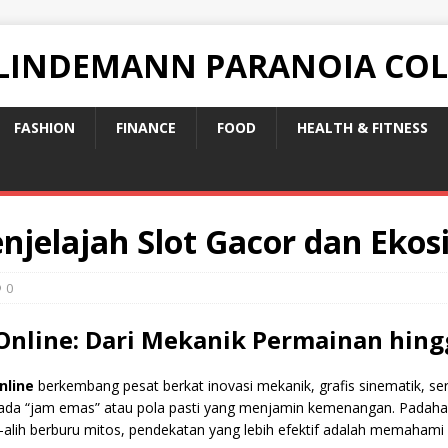
 LINDEMANN PARANOIA CO
FASHION
FINANCE
FOOD
HEALTH & FITNESS
njelajah Slot Gacor dan Ekosi
0
 Online: Dari Mekanik Permainan hi
nline
berkembang pesat berkat inovasi mekanik, grafis sinematik, sert
 ada “jam emas” atau pola pasti yang menjamin kemenangan. Padahal
lih berburu mitos, pendekatan yang lebih efektif adalah memahami kar