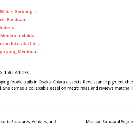
86.lol/: Gerbang…
rn: Panduan…
 Modern:…
l Modern melalui…
uran Interaktif di…
 Apa yang Membuat…
1582 Articles
pping foodie trails in Osaka. Chiara dissects Renaissance pigment ch
el. She carries a collapsible easel on metro rides and reviews matcha li
otects Structures, Vehicles, and
Missouri Structural Engine