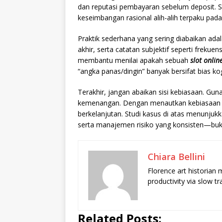
dan reputasi pembayaran sebelum deposit. S
keseimbangan rasional alih-alih terpaku pad
Praktik sederhana yang sering diabaikan adal
akhir, serta catatan subjektif seperti frek
membantu menilai apakah sebuah
slot onlin
“angka panas/dingin” banyak bersifat bias kog
Terakhir, jangan abaikan sisi kebiasaan. Gu
kemenangan. Dengan menautkan kebiasaan s
berkelanjutan. Studi kasus di atas menunjukk
serta manajemen risiko yang konsisten—buk
Chiara Bellini
Florence art historian
productivity via slow t
Related Posts: