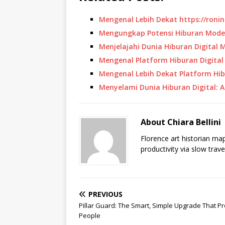
Mengenal Lebih Dekat https://ronin
Mengungkap Potensi Hiburan Mode
Menjelajahi Dunia Hiburan Digital
Mengenal Platform Hiburan Digita
Mengenal Lebih Dekat Platform Hib
Menyelami Dunia Hiburan Digital:
About Chiara Bellini
Florence art historian ma
productivity via slow trav
PREVIOUS
Pillar Guard: The Smart, Simple Upgrade That Pr
People