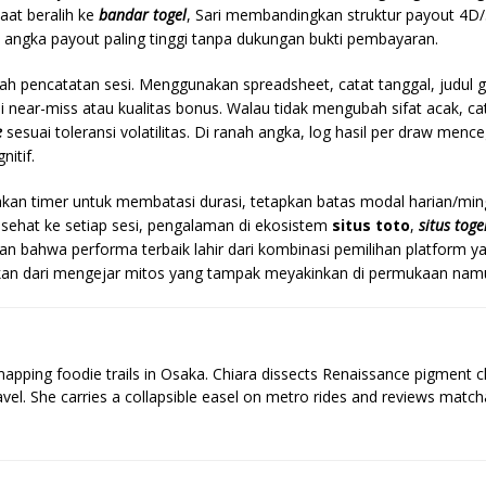
aat beralih ke
bandar togel
, Sari membandingkan struktur payout 4D/
a angka payout paling tinggi tanpa dukungan bukti pembayaran.
ah pencatatan sesi. Menggunakan spreadsheet, catat tanggal, judul g
uensi near-miss atau kualitas bonus. Walau tidak mengubah sifat acak
e
sesuai toleransi volatilitas. Di ranah angka, log hasil per draw m
nitif.
nakan timer untuk membatasi durasi, tetapkan batas modal harian/min
ehat ke setiap sesi, pengalaman di ekosistem
situs toto
,
situs toge
an bahwa performa terbaik lahir dari kombinasi pemilihan platform yan
an dari mengejar mitos yang tampak meyakinkan di permukaan namun 
 mapping foodie trails in Osaka. Chiara dissects Renaissance pigment 
ravel. She carries a collapsible easel on metro rides and reviews matcha