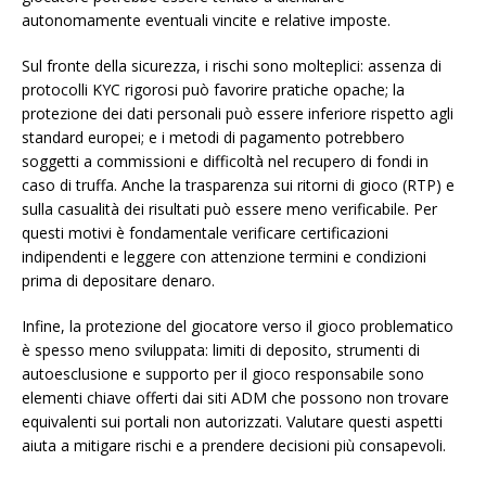
autonomamente eventuali vincite e relative imposte.
Sul fronte della sicurezza, i rischi sono molteplici: assenza di
protocolli KYC rigorosi può favorire pratiche opache; la
protezione dei dati personali può essere inferiore rispetto agli
standard europei; e i metodi di pagamento potrebbero
soggetti a commissioni e difficoltà nel recupero di fondi in
caso di truffa. Anche la trasparenza sui ritorni di gioco (RTP) e
sulla casualità dei risultati può essere meno verificabile. Per
questi motivi è fondamentale verificare certificazioni
indipendenti e leggere con attenzione termini e condizioni
prima di depositare denaro.
Infine, la protezione del giocatore verso il gioco problematico
è spesso meno sviluppata: limiti di deposito, strumenti di
autoesclusione e supporto per il gioco responsabile sono
elementi chiave offerti dai siti ADM che possono non trovare
equivalenti sui portali non autorizzati. Valutare questi aspetti
aiuta a mitigare rischi e a prendere decisioni più consapevoli.