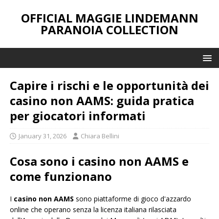
OFFICIAL MAGGIE LINDEMANN
PARANOIA COLLECTION
Capire i rischi e le opportunità dei
casino non AAMS: guida pratica
per giocatori informati
January 31, 2026
Chiara Bellini
Cosa sono i casino non AAMS e
come funzionano
I
casino non AAMS
sono piattaforme di gioco d'azzardo
online che operano senza la licenza italiana rilasciata