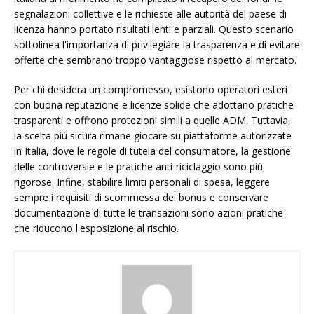
segnalazioni collettive e le richieste alle autorità del paese di
licenza hanno portato risultati lenti e parziali. Questo scenario
sottolinea l'importanza di privilegiàre la trasparenza e di evitare
offerte che sembrano troppo vantaggiose rispetto al mercato.
Per chi desidera un compromesso, esistono operatori esteri
con buona reputazione e licenze solide che adottano pratiche
trasparenti e offrono protezioni simili a quelle ADM. Tuttavia,
la scelta più sicura rimane giocare su piattaforme autorizzate
in Italia, dove le regole di tutela del consumatore, la gestione
delle controversie e le pratiche anti-riciclaggio sono più
rigorose. Infine, stabilire limiti personali di spesa, leggere
sempre i requisiti di scommessa dei bonus e conservare
documentazione di tutte le transazioni sono azioni pratiche
che riducono l'esposizione al rischio.