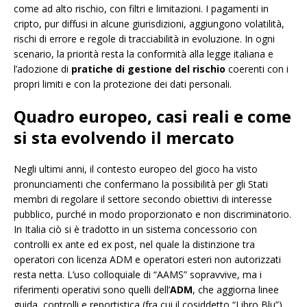
come ad alto rischio, con filtri e limitazioni. I pagamenti in
cripto, pur diffusi in alcune giurisdizioni, aggiungono volatilità,
rischi di errore e regole di tracciabilità in evoluzione. In ogni
scenario, la priorità resta la conformità alla legge italiana e
l’adozione di
pratiche di gestione del rischio
coerenti con i
propri limiti e con la protezione dei dati personali.
Quadro europeo, casi reali e come
si sta evolvendo il mercato
Negli ultimi anni, il contesto europeo del gioco ha visto
pronunciamenti che confermano la possibilità per gli Stati
membri di regolare il settore secondo obiettivi di interesse
pubblico, purché in modo proporzionato e non discriminatorio.
In Italia ciò si è tradotto in un sistema concessorio con
controlli ex ante ed ex post, nel quale la distinzione tra
operatori con licenza ADM e operatori esteri non autorizzati
resta netta. L’uso colloquiale di “AAMS” sopravvive, ma i
riferimenti operativi sono quelli dell’
ADM
, che aggiorna linee
guida, controlli e reportistica (fra cui il cosiddetto “Libro Blu”).