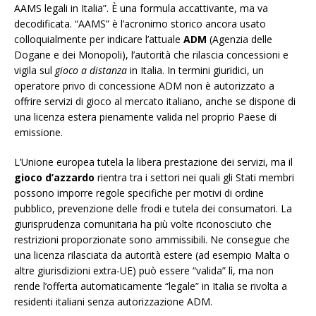
AAMS legali in Italia”. È una formula accattivante, ma va
decodificata. “AAMS” è l’acronimo storico ancora usato
colloquialmente per indicare l’attuale
ADM
(Agenzia delle
Dogane e dei Monopoli), l’autorità che rilascia concessioni e
vigila sul
gioco a distanza
in Italia. In termini giuridici, un
operatore privo di concessione ADM non è autorizzato a
offrire servizi di gioco al mercato italiano, anche se dispone di
una licenza estera pienamente valida nel proprio Paese di
emissione.
L’Unione europea tutela la libera prestazione dei servizi, ma il
gioco d’azzardo
rientra tra i settori nei quali gli Stati membri
possono imporre regole specifiche per motivi di ordine
pubblico, prevenzione delle frodi e tutela dei consumatori. La
giurisprudenza comunitaria ha più volte riconosciuto che
restrizioni proporzionate sono ammissibili. Ne consegue che
una licenza rilasciata da autorità estere (ad esempio Malta o
altre giurisdizioni extra-UE) può essere “valida” lì, ma non
rende l’offerta automaticamente “legale” in Italia se rivolta a
residenti italiani senza autorizzazione ADM.