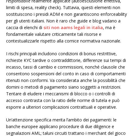
responsabile
realmente applicate (autoesclusione effettiva,
limiti di spesa, reality check). Tuttavia, questi elementi non
sostituiscono i presidi ADM e non garantiscono enforceability
per gli utenti italiani. Non è raro che guide e blog vadano a
caccia di elenchi di
siti non aams legali in italia
, ma è
fondamentale valutare criticamente tali risorse e
contestualizzarle rispetto alla cornice normativa nazionale.
I rischi principali includono condizioni di bonus restrittive,
richieste KYC tardive o contraddittorie, differenze sui tempi di
incasso, tassi di cambio e commissioni, nonché clausole che
consentono sospensioni del conto in caso di comportamenti
ritenuti non conformi. Va considerata anche la possibilità che
domini o metodi di pagamento siano soggetti a restrizioni.
Tentare di eludere i meccanismi di blocco o i controlli di
accesso contrasta con la ratio delle norme di tutela e può
esporre a ulteriori complicazioni contrattuali e operative.
Un’attenzione specifica merita l’ambito dei pagamenti: le
banche europee applicano procedure di due diligence e
segnalazioni AML; taluni circuiti trattano i merchant del gioco