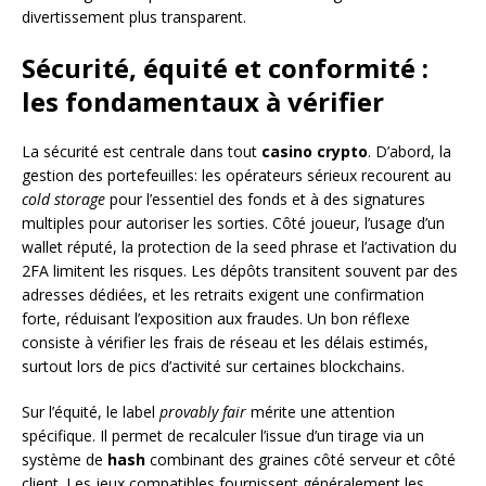
divertissement plus transparent.
Sécurité, équité et conformité :
les fondamentaux à vérifier
La sécurité est centrale dans tout
casino crypto
. D’abord, la
gestion des portefeuilles: les opérateurs sérieux recourent au
cold storage
pour l’essentiel des fonds et à des signatures
multiples pour autoriser les sorties. Côté joueur, l’usage d’un
wallet réputé, la protection de la seed phrase et l’activation du
2FA limitent les risques. Les dépôts transitent souvent par des
adresses dédiées, et les retraits exigent une confirmation
forte, réduisant l’exposition aux fraudes. Un bon réflexe
consiste à vérifier les frais de réseau et les délais estimés,
surtout lors de pics d’activité sur certaines blockchains.
Sur l’équité, le label
provably fair
mérite une attention
spécifique. Il permet de recalculer l’issue d’un tirage via un
système de
hash
combinant des graines côté serveur et côté
client. Les jeux compatibles fournissent généralement les