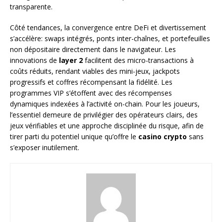
transparente.
Côté tendances, la convergence entre DeFi et divertissement
s’accélère: swaps intégrés, ponts inter-chaînes, et portefeuilles
non dépositaire directement dans le navigateur. Les
innovations de
layer 2
facilitent des micro-transactions à
coûts réduits, rendant viables des mini-jeux, jackpots
progressifs et coffres récompensant la fidélité. Les
programmes VIP s’étoffent avec des récompenses
dynamiques indexées à l’activité on-chain. Pour les joueurs,
l’essentiel demeure de privilégier des opérateurs clairs, des
jeux vérifiables et une approche disciplinée du risque, afin de
tirer parti du potentiel unique qu’offre le
casino crypto
sans
s’exposer inutilement.