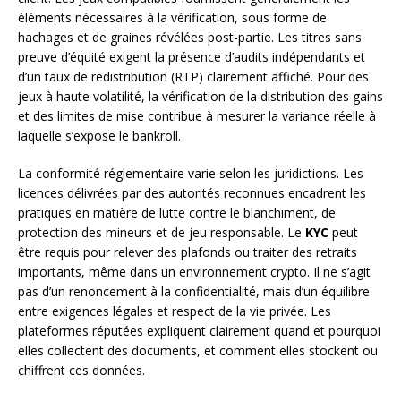
éléments nécessaires à la vérification, sous forme de
hachages et de graines révélées post-partie. Les titres sans
preuve d’équité exigent la présence d’audits indépendants et
d’un taux de redistribution (RTP) clairement affiché. Pour des
jeux à haute volatilité, la vérification de la distribution des gains
et des limites de mise contribue à mesurer la variance réelle à
laquelle s’expose le bankroll.
La conformité réglementaire varie selon les juridictions. Les
licences délivrées par des autorités reconnues encadrent les
pratiques en matière de lutte contre le blanchiment, de
protection des mineurs et de jeu responsable. Le
KYC
peut
être requis pour relever des plafonds ou traiter des retraits
importants, même dans un environnement crypto. Il ne s’agit
pas d’un renoncement à la confidentialité, mais d’un équilibre
entre exigences légales et respect de la vie privée. Les
plateformes réputées expliquent clairement quand et pourquoi
elles collectent des documents, et comment elles stockent ou
chiffrent ces données.