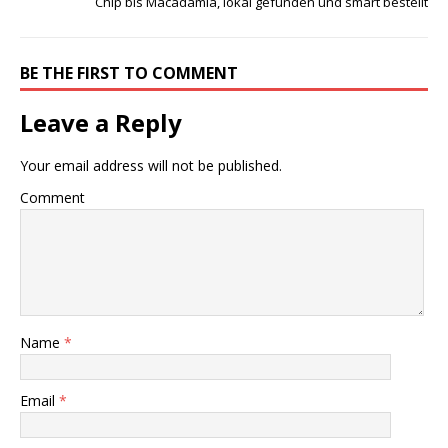
Chip bis Macadamia, lokal gefunden und smart bestellt
BE THE FIRST TO COMMENT
Leave a Reply
Your email address will not be published.
Comment
Name
*
Email
*