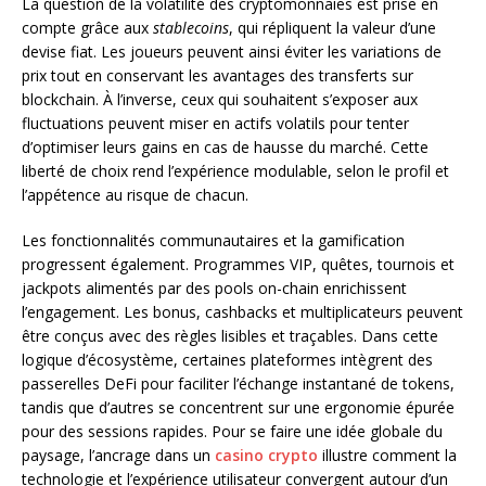
La question de la volatilité des cryptomonnaies est prise en
compte grâce aux
stablecoins
, qui répliquent la valeur d’une
devise fiat. Les joueurs peuvent ainsi éviter les variations de
prix tout en conservant les avantages des transferts sur
blockchain. À l’inverse, ceux qui souhaitent s’exposer aux
fluctuations peuvent miser en actifs volatils pour tenter
d’optimiser leurs gains en cas de hausse du marché. Cette
liberté de choix rend l’expérience modulable, selon le profil et
l’appétence au risque de chacun.
Les fonctionnalités communautaires et la gamification
progressent également. Programmes VIP, quêtes, tournois et
jackpots alimentés par des pools on-chain enrichissent
l’engagement. Les bonus, cashbacks et multiplicateurs peuvent
être conçus avec des règles lisibles et traçables. Dans cette
logique d’écosystème, certaines plateformes intègrent des
passerelles DeFi pour faciliter l’échange instantané de tokens,
tandis que d’autres se concentrent sur une ergonomie épurée
pour des sessions rapides. Pour se faire une idée globale du
paysage, l’ancrage dans un
casino crypto
illustre comment la
technologie et l’expérience utilisateur convergent autour d’un