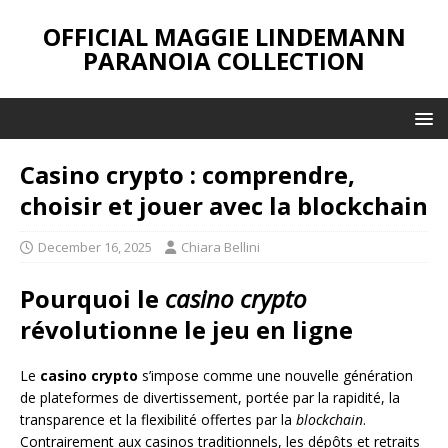
OFFICIAL MAGGIE LINDEMANN
PARANOIA COLLECTION
Casino crypto : comprendre,
choisir et jouer avec la blockchain
December 16, 2025
Chiara Bellini
Pourquoi le
casino crypto
révolutionne le jeu en ligne
Le
casino crypto
s’impose comme une nouvelle génération
de plateformes de divertissement, portée par la rapidité, la
transparence et la flexibilité offertes par la
blockchain
.
Contrairement aux casinos traditionnels, les dépôts et retraits