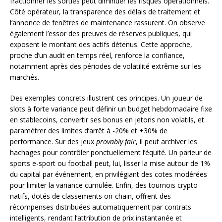
fractionner les sorties peut diminuer les risques opérationnels.
Côté opérateur, la transparence des délais de traitement et
l’annonce de fenêtres de maintenance rassurent. On observe
également l’essor des preuves de réserves publiques, qui
exposent le montant des actifs détenus. Cette approche,
proche d’un audit en temps réel, renforce la confiance,
notamment après des périodes de volatilité extrême sur les
marchés.
Des exemples concrets illustrent ces principes. Un joueur de
slots à forte variance peut définir un budget hebdomadaire fixe
en stablecoins, convertir ses bonus en jetons non volatils, et
paramétrer des limites d’arrêt à -20% et +30% de
performance. Sur des jeux
provably fair
, il peut archiver les
hachages pour contrôler ponctuellement l’équité. Un parieur de
sports e-sport ou football peut, lui, lisser la mise autour de 1%
du capital par événement, en privilégiant des cotes modérées
pour limiter la variance cumulée. Enfin, des tournois crypto
natifs, dotés de classements on-chain, offrent des
récompenses distribuées automatiquement par contrats
intelligents, rendant l’attribution de prix instantanée et