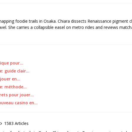
 mapping foodie trails in Osaka. Chiara dissects Renaissance pigment 
ravel. She carries a collapsible easel on metro rides and reviews matcha
atique pour…
e: guide clair…
r jouer en…
ble: méthode…
crets pour jouer…
nouveau casino en…
1583 Articles