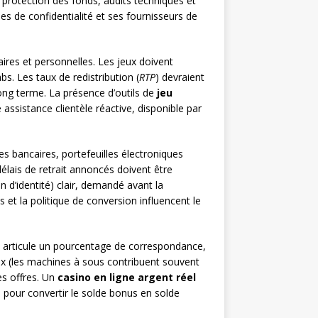
protection des fonds, audits techniques et
s de confidentialité et ses fournisseurs de
aires et personnelles. Les jeux doivent
. Les taux de redistribution (
RTP
) devraient
long terme. La présence d’outils de
jeu
assistance clientèle réactive, disponible par
tes bancaires, portefeuilles électroniques
 délais de retrait annoncés doivent être
n d’identité) clair, demandé avant la
s et la politique de conversion influencent le
ue articule un pourcentage de correspondance,
ux (les machines à sous contribuent souvent
es offres. Un
casino en ligne argent réel
s pour convertir le solde bonus en solde