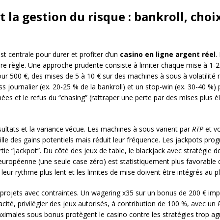
 la gestion du risque : bankroll, choi
st centrale pour durer et profiter d’un
casino en ligne argent réel
.
re règle. Une approche prudente consiste à limiter chaque mise à 1-2 
pour 500 €, des mises de 5 à 10 € sur des machines à sous à volatilité
ss journalier (ex. 20-25 % de la bankroll) et un stop-win (ex. 30-40 %) 
s et le refus du “chasing” (rattraper une perte par des mises plus él
sultats et la variance vécue. Les machines à sous varient par
RTP
et vo
aille des gains potentiels mais réduit leur fréquence. Les jackpots pro
rtie “jackpot”. Du côté des jeux de table, le blackjack avec stratégie 
 européenne (une seule case zéro) est statistiquement plus favorable q
leur rythme plus lent et les limites de mise doivent être intégrés au p
ojets avec contraintes. Un wagering x35 sur un bonus de 200 € impl
acité, privilégier des jeux autorisés, à contribution de 100 %, avec un
imales sous bonus protègent le casino contre les stratégies trop agre