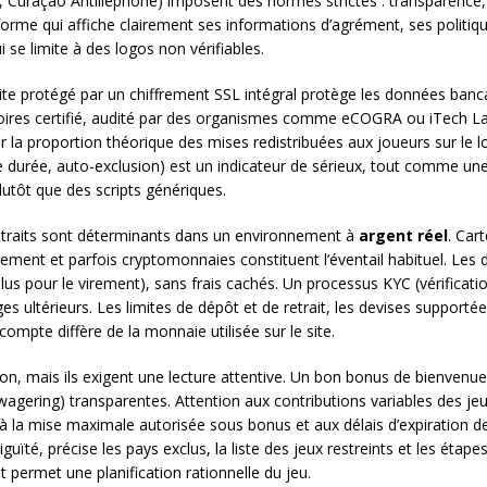
uraçao Antillephone) imposent des normes strictes : transparence, 
orme qui affiche clairement ses informations d’agrément, ses politique
 se limite à des logos non vérifiables.
 site protégé par un chiffrement SSL intégral protège les données banc
ires certifié, audité par des organismes comme eCOGRA ou iTech Labs
sur la proportion théorique des mises redistribuées aux joueurs sur le 
e durée, auto-exclusion) est un indicateur de sérieux, tout comme une 
lutôt que des scripts génériques.
etraits sont déterminants dans un environnement à
argent réel
. Car
 virement et parfois cryptomonnaies constituent l’éventail habituel. Les
plus pour le virement), sans frais cachés. Un processus KYC (vérificatio
s ultérieurs. Les limites de dépôt et de retrait, les devises supportée
ompte diffère de la monnaie utilisée sur le site.
ion, mais ils exigent une lecture attentive. Un bon bonus de bienven
wagering) transparentes. Attention aux contributions variables des je
à la mise maximale autorisée sous bonus et aux délais d’expiration d
ïté, précise les pays exclus, la liste des jeux restreints et les étape
et permet une planification rationnelle du jeu.