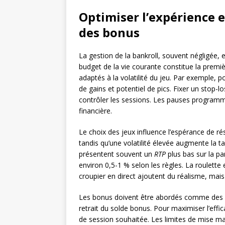
Optimiser l’expérience et
des bonus
La gestion de la bankroll, souvent négligée, e
budget de la vie courante constitue la premiè
adaptés à la volatilité du jeu. Par exemple, 
de gains et potentiel de pics. Fixer un stop-lo
contrôler les sessions. Les pauses programmée
financière.
Le choix des jeux influence l’espérance de ré
tandis qu’une volatilité élevée augmente la t
présentent souvent un
RTP
plus bas sur la pa
environ 0,5-1 % selon les règles. La roulette
croupier en direct ajoutent du réalisme, mais 
Les bonus doivent être abordés comme des pr
retrait du solde bonus. Pour maximiser l’effic
de session souhaitée. Les limites de mise max