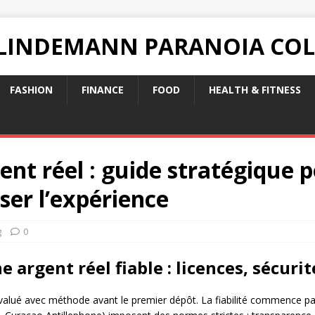
 LINDEMANN PARANOIA CO
FASHION
FINANCE
FOOD
HEALTH & FITNESS
ent réel : guide stratégique 
ser l’expérience
g
0
e argent réel fiable : licences, sécur
valué avec méthode avant le premier dépôt. La fiabilité commence par