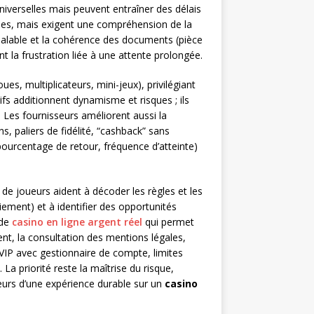
universelles mais peuvent entraîner des délais
vées, mais exigent une compréhension de la
préalable et la cohérence des documents (pièce
nt la frustration liée à une attente prolongée.
s, multiplicateurs, mini-jeux), privilégiant
fs additionnent dynamisme et risques ; ils
ve. Les fournisseurs améliorent aussi la
s, paliers de fidélité, “cashback” sans
(pourcentage de retour, fréquence d’atteinte)
 de joueurs aident à décoder les règles et les
iement) et à identifier des opportunités
 de
casino en ligne argent réel
qui permet
ent, la consultation des mentions légales,
VIP avec gestionnaire de compte, limites
 priorité reste la maîtrise du risque,
ateurs d’une expérience durable sur un
casino