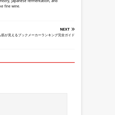
emistry, Japanese fermentation, and
ke fine wine.
NEXT
ち筋が見えるブックメーカーランキング完全ガイド