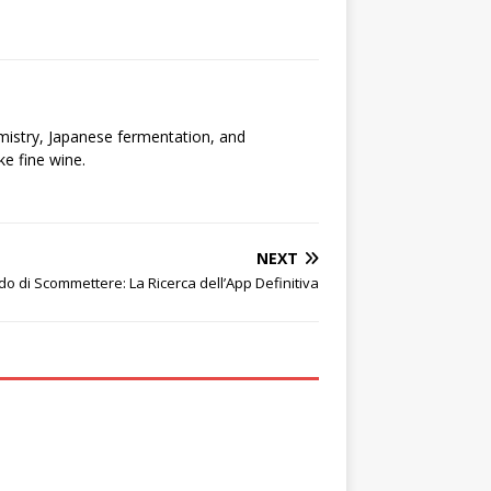
emistry, Japanese fermentation, and
ke fine wine.
NEXT
o di Scommettere: La Ricerca dell’App Definitiva