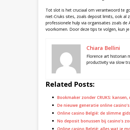
Tot slot is het cruciaal om verantwoord te gok
niet-Cruks sites, zoals deposit limits, ook a
professionele hulp via organisaties zoals de
voorkomen. Door deze tips te volgen, kun j
Chiara Bellini
Florence art historian
productivity via slow t
Related Posts:
Bookmaker zonder CRUKS: kansen, ri
De nieuwe generatie online casino’s
Online casino België: de slimme gids
No deposit bonussen bij casino’s z
Online casino België: alles wat je 