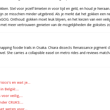
ken. Stel voor jezelf limieten in voor tijd en geld, en houd je hieraan
l zijn ze misschien minder uitgebreid. Als je merkt dat het gokken een 
 AGOG. Onthoud: gokken moet leuk blijven, en het kiezen van een veili
e met meer vertrouwen genieten van de mogelijkheden die goksites zo
 mapping foodie trails in Osaka. Chiara dissects Renaissance pigment 
ravel. She carries a collapsible easel on metro rides and reviews matcha
sico’s en wat je…
 in België:…
 voor veilig,…
onder CRUKS:…
moet weten voor…