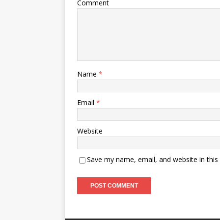
Comment
Name
*
Email
*
Website
Save my name, email, and website in this