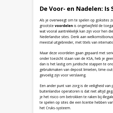
De Voor- en Nadelen: Is
Als je overweegt om te spelen op goksites zo
grootste
voordelen
is ongetwijfeld de toega
wat vooral aantrekkelijk kan zijn voor hen die
Nederlandse sites. Denk aan welkomstbonuss
meestal uitgebreider, met titels van internat
Maar deze voordelen gaan gepaard met ser
onder toezicht staan van de KSA, heb je geen 
dan is het lastig om juridische stappen te o
gebruikmaken van deposit limieten, time-outs o
gevoelig zijn voor verslaving.
Een ander punt van zorg is de veiligheid va
buitenlandse operatoren is dat niet altijd g
je het risico om betrokken te raken bij illeg
te spelen op sites die een licentie hebben v
het Cruks-systeem.