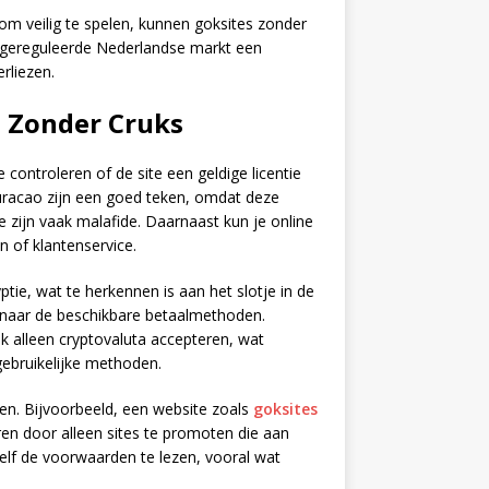
om veilig te spelen, kunnen goksites zonder
e gereguleerde Nederlandse markt een
rliezen.
e Zonder Cruks
 controleren of de site een geldige licentie
Curacao zijn een goed teken, omdat deze
eze zijn vaak malafide. Daarnaast kun je online
n of klantenservice.
tie, wat te herkennen is aan het slotje in de
n naar de beschikbare betaalmethoden.
jk alleen cryptovaluta accepteren, wat
gebruikelijke methoden.
gen. Bijvoorbeeld, een website zoals
goksites
ren door alleen sites te promoten die aan
 zelf de voorwaarden te lezen, vooral wat