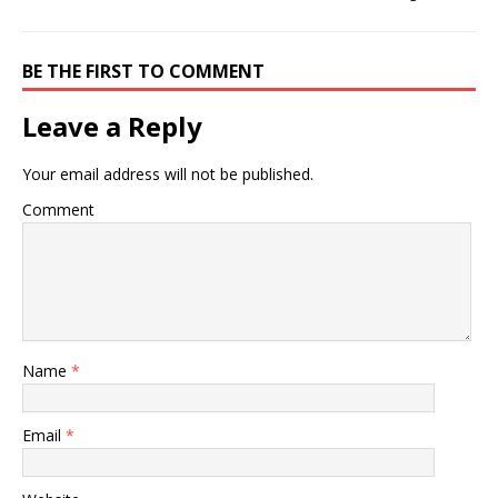
BE THE FIRST TO COMMENT
Leave a Reply
Your email address will not be published.
Comment
Name
*
Email
*