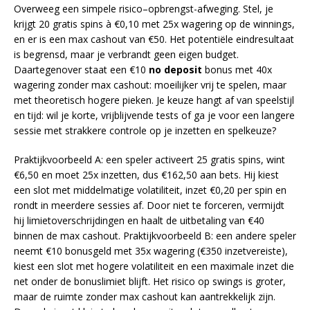
Overweeg een simpele risico–opbrengst-afweging. Stel, je
krijgt 20 gratis spins à €0,10 met 25x wagering op de winnings,
en er is een max cashout van €50. Het potentiële eindresultaat
is begrensd, maar je verbrandt geen eigen budget.
Daartegenover staat een €10
no deposit
bonus met 40x
wagering zonder max cashout: moeilijker vrij te spelen, maar
met theoretisch hogere pieken. Je keuze hangt af van speelstijl
en tijd: wil je korte, vrijblijvende tests of ga je voor een langere
sessie met strakkere controle op je inzetten en spelkeuze?
Praktijkvoorbeeld A: een speler activeert 25 gratis spins, wint
€6,50 en moet 25x inzetten, dus €162,50 aan bets. Hij kiest
een slot met middelmatige volatiliteit, inzet €0,20 per spin en
rondt in meerdere sessies af. Door niet te forceren, vermijdt
hij limietoverschrijdingen en haalt de uitbetaling van €40
binnen de max cashout. Praktijkvoorbeeld B: een andere speler
neemt €10 bonusgeld met 35x wagering (€350 inzetvereiste),
kiest een slot met hogere volatiliteit en een maximale inzet die
net onder de bonuslimiet blijft. Het risico op swings is groter,
maar de ruimte zonder max cashout kan aantrekkelijk zijn.