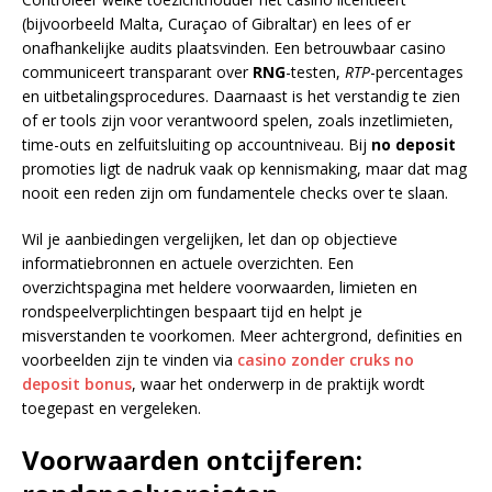
(bijvoorbeeld Malta, Curaçao of Gibraltar) en lees of er
onafhankelijke audits plaatsvinden. Een betrouwbaar casino
communiceert transparant over
RNG
-testen,
RTP
-percentages
en uitbetalingsprocedures. Daarnaast is het verstandig te zien
of er tools zijn voor verantwoord spelen, zoals inzetlimieten,
time-outs en zelfuitsluiting op accountniveau. Bij
no deposit
promoties ligt de nadruk vaak op kennismaking, maar dat mag
nooit een reden zijn om fundamentele checks over te slaan.
Wil je aanbiedingen vergelijken, let dan op objectieve
informatiebronnen en actuele overzichten. Een
overzichtspagina met heldere voorwaarden, limieten en
rondspeelverplichtingen bespaart tijd en helpt je
misverstanden te voorkomen. Meer achtergrond, definities en
voorbeelden zijn te vinden via
casino zonder cruks no
deposit bonus
, waar het onderwerp in de praktijk wordt
toegepast en vergeleken.
Voorwaarden ontcijferen: