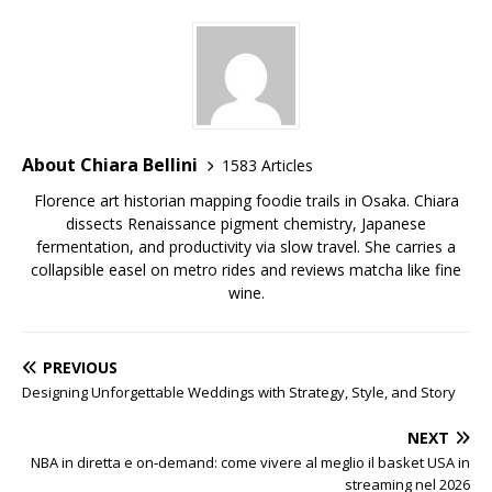
About Chiara Bellini
1583 Articles
Florence art historian mapping foodie trails in Osaka. Chiara
dissects Renaissance pigment chemistry, Japanese
fermentation, and productivity via slow travel. She carries a
collapsible easel on metro rides and reviews matcha like fine
wine.
PREVIOUS
Designing Unforgettable Weddings with Strategy, Style, and Story
NEXT
NBA in diretta e on‑demand: come vivere al meglio il basket USA in
streaming nel 2026