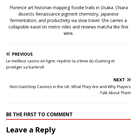
Florence art historian mapping foodie trails in Osaka. Chiara
dissects Renaissance pigment chemistry, Japanese
fermentation, and productivity via slow travel. She carries a
collapsible easel on metro rides and reviews matcha like fine
wine.
PREVIOUS
Le meilleur casino en ligne: repérer la crème du iGaming et
protéger sa bankroll
NEXT
Non‑GamStop Casinos in the UK: What They Are and Why Players
Talk About Them
BE THE FIRST TO COMMENT
Leave a Reply