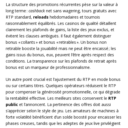
La structure des promotions récurrentes pèse sur la valeur à
long terme :
cashback
net sans wagering, tours gratuits avec
RTP standard,
reloads
hebdomadaires et tournois
raisonnablement équilibrés. Les casinos de qualité détaillent
clairement les plafonds de gains, la liste des jeux exclus, et
évitent les clauses ambiguës. Il faut également distinguer
bonus « collants » et bonus « retirables ». Un bonus non
retirable booste la jouabilité mais ne peut être encaissé ; les
gains issus du bonus, eux, peuvent l’être après respect des
conditions. La transparence sur les plafonds de retrait après
bonus est un marqueur de professionnalisme.
Un autre point crucial est l’ajustement du RTP en mode bonus
ou sur certains titres. Quelques opérateurs réduisent le RTP
pour compenser la générosité promotionnelle, ce qui dégrade
la rentabilité effective. Les meilleurs sites conservent le
RTP
public
et l’annoncent. La pertinence des offres doit aussi
s’apprécier selon le style de jeu. Les amateurs de machines à
forte volatilité bénéficient d’un solde boosté pour encaisser les
phases creuses, tandis que les adeptes de jeux live privilégient