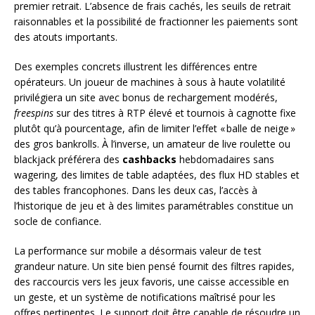
premier retrait. L’absence de frais cachés, les seuils de retrait
raisonnables et la possibilité de fractionner les paiements sont
des atouts importants.
Des exemples concrets illustrent les différences entre
opérateurs. Un joueur de machines à sous à haute volatilité
privilégiera un site avec bonus de rechargement modérés,
freespins
sur des titres à RTP élevé et tournois à cagnotte fixe
plutôt qu’à pourcentage, afin de limiter l’effet « balle de neige »
des gros bankrolls. À l’inverse, un amateur de live roulette ou
blackjack préférera des
cashbacks
hebdomadaires sans
wagering, des limites de table adaptées, des flux HD stables et
des tables francophones. Dans les deux cas, l’accès à
l’historique de jeu et à des limites paramétrables constitue un
socle de confiance.
La performance sur mobile a désormais valeur de test
grandeur nature. Un site bien pensé fournit des filtres rapides,
des raccourcis vers les jeux favoris, une caisse accessible en
un geste, et un système de notifications maîtrisé pour les
offres pertinentes. Le support doit être capable de résoudre un