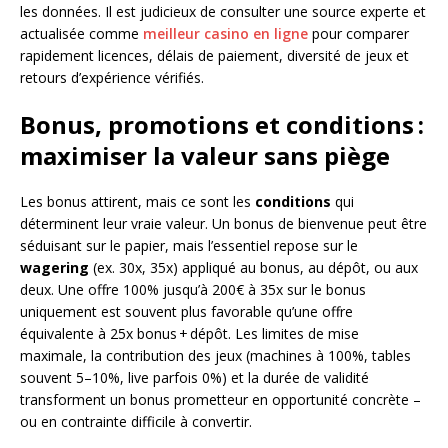
les données. Il est judicieux de consulter une source experte et
actualisée comme
meilleur casino en ligne
pour comparer
rapidement licences, délais de paiement, diversité de jeux et
retours d’expérience vérifiés.
Bonus, promotions et conditions :
maximiser la valeur sans piège
Les bonus attirent, mais ce sont les
conditions
qui
déterminent leur vraie valeur. Un bonus de bienvenue peut être
séduisant sur le papier, mais l’essentiel repose sur le
wagering
(ex. 30x, 35x) appliqué au bonus, au dépôt, ou aux
deux. Une offre 100% jusqu’à 200€ à 35x sur le bonus
uniquement est souvent plus favorable qu’une offre
équivalente à 25x bonus + dépôt. Les limites de mise
maximale, la contribution des jeux (machines à 100%, tables
souvent 5–10%, live parfois 0%) et la durée de validité
transforment un bonus prometteur en opportunité concrète –
ou en contrainte difficile à convertir.